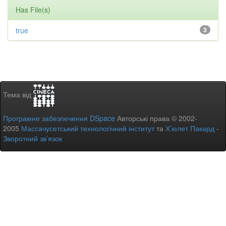
Has File(s)
true
3
Тема від
Програмне забезпечення DSpace
Авторські права © 2002-
2005
Массачусетський технологічний інститут
та
Х’юлет Пакард
-
Зворотний зв’язок