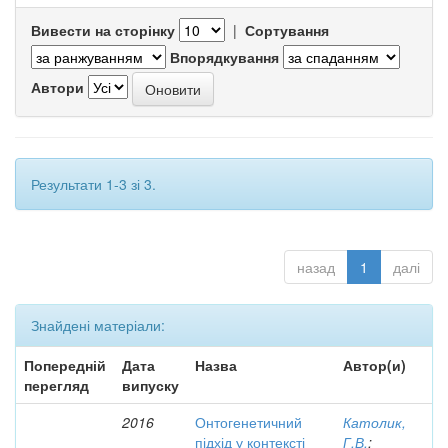
Вивести на сторінку
|
Сортування
Впорядкування
Автори
Результати 1-3 зі 3.
назад
1
далі
Знайдені матеріали:
Попередній
Дата
Назва
Автор(и)
перегляд
випуску
2016
Онтогенетичний
Католик,
підхід у контексті
Г.В.
;