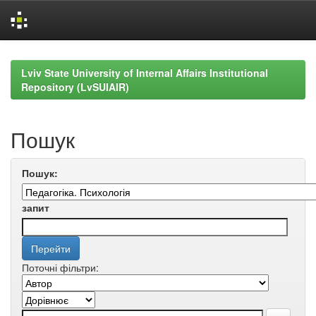
Skip
navigation
Lviv State University of Internal Affairs Institutional
Repository (LvSUIAIR)
Пошук
Пошук:
запит
Поточні фільтри: