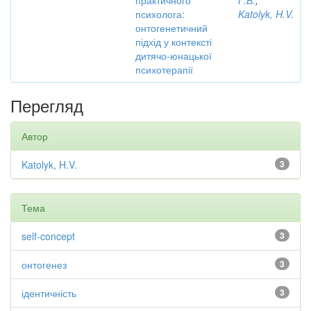
практичного
Г.В.
;
психолога:
Katolyk, H.V.
онтогенетичний
підхід у контексті
дитячо-юнацької
психотерапії
Перегляд
Автор
Katolyk, H.V.
3
Тема
self-concept
3
онтогенез
3
ідентичність
3