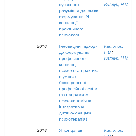
сучасного
Katolyk, H.V.
розуміння динаміки
формування Я-
концепції
практичного
психолога
2016
Інноваційні підходи
Католик,
до формування
Г.В.
;
професійної я-
Katolyk, H.V.
концепції
психолога-практика
в умовах
безперервної
професійної освіти
(за напрямком
психодинамічна
інтегративна
дитячо-юнацька
психотерапія)
2016
Я-концепція
Католик,