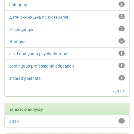
ontogeny
2
дитячо-юнацька психотерапія
2
Я-концепція
2
Я-образ
2
child and youth psychotherapy
1
continuous professional education
1
instead postnatal
1
далі >
за датою випуску
2016
3