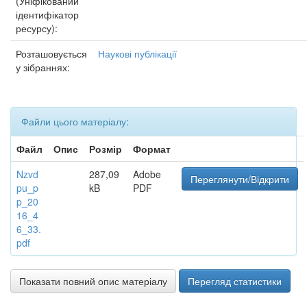
(Уніфікований
ідентифікатор
ресурсу):
Розташовується
Наукові публікації
у зібраннях:
Файли цього матеріалу:
Файл
Опис
Розмір
Формат
Nzvd
287,09
Adobe
Переглянути/Відкрити
pu_p
kB
PDF
p_20
16_4
6_33.
pdf
Показати повний опис матеріалу
Перегляд статистики