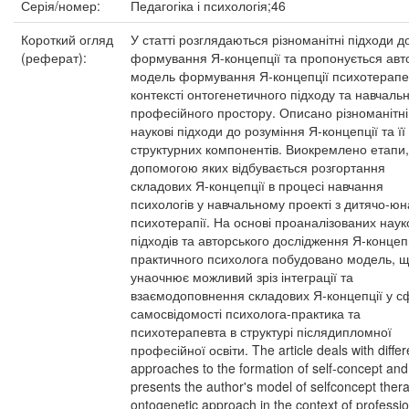
Серія/номер:
Педагогіка і психологія;46
Короткий огляд
У статті розглядаються різноманітні підходи д
(реферат):
формування Я-концепції та пропонується авт
модель формування Я-концепції психотерапе
контексті онтогенетичного підходу та навчаль
професійного простору. Описано різноманітні
наукові підходи до розуміння Я-концепції та її
структурних компонентів. Виокремлено етапи,
допомогою яких відбувається розгортання
складових Я-концепції в процесі навчання
психологів у навчальному проекті з дитячо-юн
психотерапії. На основі проаналізованих наук
підходів та авторського дослідження Я-концеп
практичного психолога побудовано модель, 
унаочнює можливий зріз інтеграції та
взаємодоповнення складових Я-концепції у с
самосвідомості психолога-практика та
психотерапевта в структурі післядипломної
професійної освіти. The article deals with differ
approaches to the formation of self-concept and
presents the author's model of selfconcept thera
ontogenetic approach in the context of professio