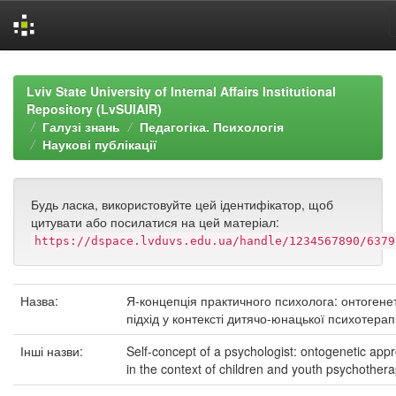
Skip
navigation
Lviv State University of Internal Affairs Institutional
Repository (LvSUIAIR)
Галузі знань
Педагогіка. Психологія
Наукові публікації
Будь ласка, використовуйте цей ідентифікатор, щоб
цитувати або посилатися на цей матеріал:
https://dspace.lvduvs.edu.ua/handle/1234567890/6379
Назва:
Я-концепція практичного психолога: онтогене
підхід у контексті дитячо-юнацької психотерапі
Інші назви:
Self-concept of a psychologist: ontogenetic app
in the context of children and youth psychother