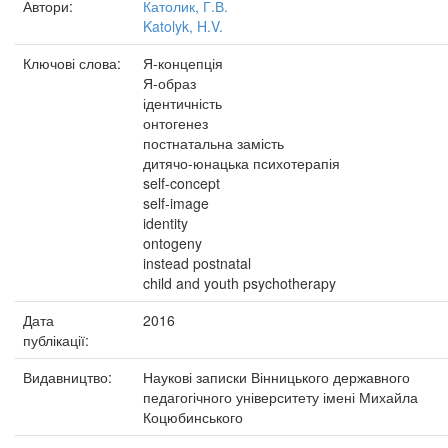
Автори:
Католик, Г.В.
Katolyk, H.V.
Ключові слова:
Я-концепція
Я-образ
ідентичність
онтогенез
постнатальна замість
дитячо-юнацька психотерапія
self-concept
self-image
identity
ontogeny
instead postnatal
child and youth psychotherapy
Дата
2016
публікації:
Видавництво:
Наукові записки Вінницького державного
педагогічного університету імені Михайла
Коцюбинського