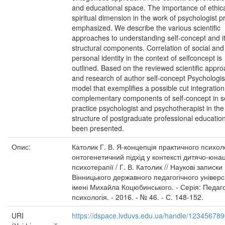
and educational space. The importance of ethic
spiritual dimension in the work of psychologist p
emphasized. We describe the various scientific
approaches to understanding self-concept and i
structural components. Correlation of social and
personal identity in the context of selfconcept is
outlined. Based on the reviewed scientific appr
and research of author self-concept Psychologis
model that exemplifies a possible cut integratio
complementary components of self-concept in se
practice psychologist and psychotherapist in the
structure of postgraduate professional educatio
been presented.
Опис:
Католик Г. В. Я-концепція практичного психол
онтогенетичний підхід у контексті дитячо-юнац
психотерапії / Г. В. Католик // Наукові записки
Вінницького державного педагогічного універс
імені Михайла Коцюбинського. - Серія: Педагог
психологія. - 2016. - № 46. - С. 148-152.
URI
https://dspace.lvduvs.edu.ua/handle/12345678