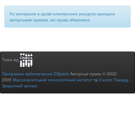
Усі матеріали в архіві електронних ресурсів захищені
авторським правом, всі права збережені.
Тема від
Програмне забезпечення DSpace
Авторські права © 2002-
2005
Массачусетський технологічний інститут
та
Х’юлет Пакард
-
Зворотний зв’язок