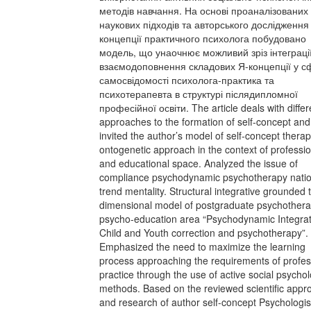
методів навчання. На основі проаналізованих
наукових підходів та авторського дослідження
концепції практичного психолога побудовано
модель, що унаочнює можливий зріз інтеграції
взаємодоповнення складових Я-концепції у с
самосвідомості психолога-практика та
психотерапевта в структурі післядипломної
професійної освіти. The article deals with differ
approaches to the formation of self-concept and
invited the author’s model of self-concept therap
ontogenetic approach in the context of professio
and educational space. Analyzed the issue of
compliance psychodynamic psychotherapy natio
trend mentality. Structural integrative grounded 
dimensional model of postgraduate psychothera
psycho-education area “Psychodynamic Integrat
Child and Youth correction and psychotherapy”.
Emphasized the need to maximize the learning
process approaching the requirements of profes
practice through the use of active social psychol
methods. Based on the reviewed scientific app
and research of author self-concept Psychologist