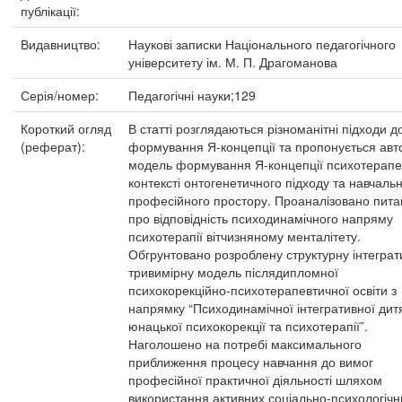
публікації:
Видавництво:
Наукові записки Національного педагогічного
університету ім. М. П. Драгоманова
Серія/номер:
Педагогічні науки;129
Короткий огляд
В статті розглядаються різноманітні підходи д
(реферат):
формування Я-концепції та пропонується авт
модель формування Я-концепції психотерапе
контексті онтогенетичного підходу та навчаль
професійного простору. Проаналізовано пит
про відповідність психодинамічного напряму
психотерапії вітчизняному менталітету.
Обгрунтовано розроблену структурну інтеграт
тривимірну модель післядипломної
психокорекційно-психотерапевтичної освіти з
напрямку “Психодинамічної інтегративної дитя
юнацької психокорекції та психотерапії”.
Наголошено на потребі максимального
приближення процесу навчання до вимог
професійної практичної діяльності шляхом
використання активних соціально-психологічн