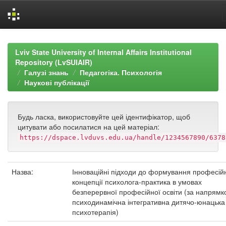
Skip
navigation
Lviv State University of Internal Affairs Institutional
Repository (LvSUIAIR)
Галузі знань
Педагогіка. Психологія
Наукові публікації
Будь ласка, використовуйте цей ідентифікатор, щоб
цитувати або посилатися на цей матеріал:
https://dspace.lvduvs.edu.ua/handle/1234567890/6378
Назва:
Інноваційні підходи до формування професійн
концепції психолога-практика в умовах
безперервної професійної освіти (за напрямк
психодинамічна інтегративна дитячо-юнацька
психотерапія)