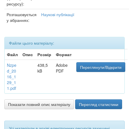
ресурсу):
Розташовується
Наукові публікації
у зібраннях:
Файли цього матеріалу:
Файл
Опис
Розмір
Формат
Nzpe
438,5
Adobe
Переглянути/Відкрити
d_20
kB
PDF
16_1
29_1
1.pdf
Показати повний опис матеріалу
Перегляд статистики
Усі матеріали в архіві електронних ресурсів захищені