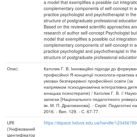
a model that exemplifies a possible cut integrat
complementary components of self-concept in se
practice psychologist and psychotherapist in the
structure of postgraduate professional education
Based on the reviewed scientific approaches an
research of author self-concept Psychologist buil
model that exemplifies a possible cut integratio
complementary components of self-concept in se
practice psychologist and psychotherapist in the
structure of postgraduate professional education
Опис:
Католик Г. В. Інноваційні підходи до формува
професійної Я-концепції психолога-практика 
умовах безперервної професійної освіти (за
напрямком психодинамічна інтегративна дитя
юнацька психотерапія) / Католик Г. В. // Науко
записки [Національного педагогічного універс
ім. М. П. Драгоманова]. - Серія: Педагогічні на
2016. - Вип. 129. - С. 67-77.
URI
https://dspace.lvduvs.edu.ua/handle/12345678
(Уніфікований
ідентифікатор