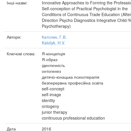
Інші назви:
Innovative Approaches to Forming the Professio
Self-conception of Practical Psychologist in the
Conditions of Continuous Trade Education (Afte
Direction Psycho Diagnostics Integrative Child-Y
Psychotherapy)
Автори:
Католик, Г.В.
Katolyk, H.V.
Ключові слова:
Я-концепція
Я-образ
ідентичність
онтогенез
дитячо-юнацька психотерапія
безперервна професійна освіта
self-concept
self-image
identity
ontogeny
junior therapy
continuous professional education
Дата
2016