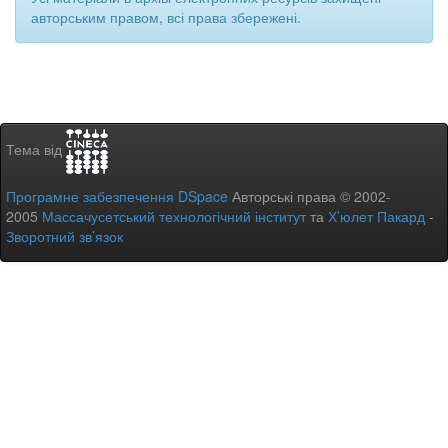
авторським правом, всі права збережені.
Тема від
Програмне забезпечення DSpace
Авторські права © 2002-
2005
Массачусетський технологічний інститут
та
Х’юлет Пакард
-
Зворотний зв’язок