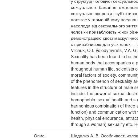
у структурі чоловічої сексуально
сексуального бажання, екстенсивн
сексуальне здоров’я і суб’єктивн
полягає у гармонійному поєднанн
насолоди від сексуального життя
чоловіки приваблюють жінок різн
демонстрацією своєї маскуліннос
є привабливою для усіх жінок, – це
Vilchuk, O.I. Volodymyrets, V.A. G
Sexuality has been found to be the 
human body that accompanies a pers
throughout human life, scientists 
moral factors of society, communit
of the phenomenon of sexuality are
features in the structure of male 
include: the power of sexual desir
homophobia, sexual health and subjec
harmonious combination of three asp
function) and communication with 
health, physical endurance, attrac
through a woman) sexuality etc. Ho
Опис:
Шиделко А. В. Особливості чоловіч