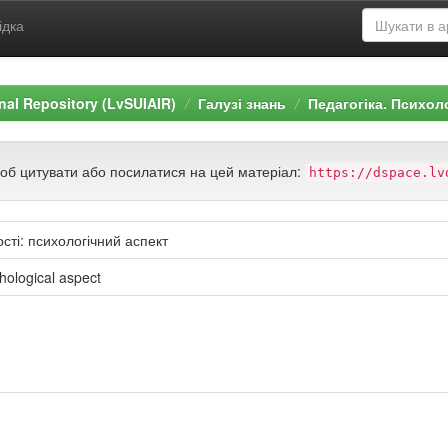
ідка
ional Repository (LvSUIAIR)
Галузі знань
Педагогіка. Психол
щоб цитувати або посилатися на цей матеріал:
https://dspace.lv
сті: психологічний аспект
hological aspect