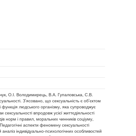
ьчук, О.І. Володимирець, В.А. Гупаловська, С.В.
уальності. З’ясовано, що сексуальність є об’єктом
і функція людського організму, яка супроводжує
и сексуальності впродовж усієї життєдіяльності
дів норм і правил, моральних чинників соціуму,
Педагогічні аспекти феномену сексуальності
й аналіз індивідуально-психологічних особливостей