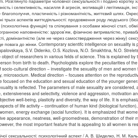
сті. Розглянуто параметри чоловічої сексуальності і подано коротку
ість і селективність, насилля й агресія, мотивацій і легітимація, і
е благополуччя, пластичність і різноманітність, життєвий шлях. Окре
і трьох аспектів життєдіяльності: продовження роду людського (біо
 (психологічна функція) та спілкування з особами жіночої статі, об
огранною наповненістю: здоров’ям, фізичною витривалістю, привабл
ті, домінантністю (але не через самоствердження через жінку) секс
 повага до жінки. Contemporary scientifc intelligence on sexuality is p
upalovskaya, S.V. Didenko, O.S. Kozlova, N.O. Smakhtina, N.O. Strelets
object of researchers in various felds of science. This is explained by th
on from birth to death. Psychologists explore the peculiarities of the
of socio-cultural direction − investigate the sexuality of men and women
y, microsocium. Medical direction − focuses attention on the reproducti
 focused on the education and sexual education of the younger generati
sexuality is reﬂected. The parameters of male sexuality are considered, 
e, extensiveness and selectivity, violence and aggression, motivation an
tive well-being, plasticity and diversity, the way of life. It is emphasiz
ects of life activity – continuation of human kind (biological function)
women, energy exchange (social function). It is emphasized that women
tive appearance, neatness, well-groomedness, demonstration of their m
wever, the most important feature that is appealing to all women is re
ої сексуальності: психологічний аспект / А. В. Шиделко, Н. М. Калька 