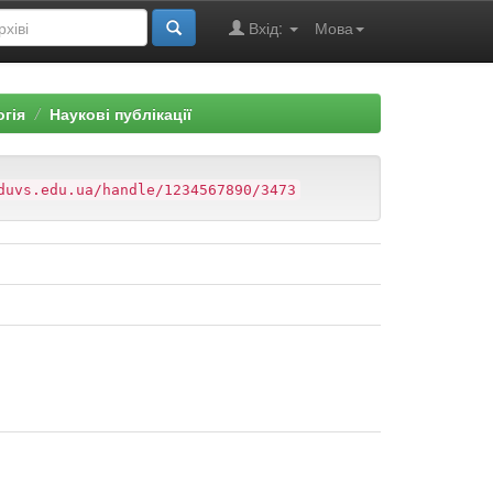
Вхід:
Мова
огія
Наукові публікації
duvs.edu.ua/handle/1234567890/3473