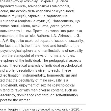
 характеристику кожному. Зокрема це: сила
нструментальність, гомоеротизм і гомофобія,
слено, що особливість чоловічої сексуальності
логічна функція), отримання задоволення,
мін енергією (соціальна функція). Наголошено, що
ивою зовнішністю, охайністю, доглянутістю,
уальністю та іншим. Проте найголовніша риса, яка
resented in the article. Authors: L.N. Akimova, L.G.
, A.V. Shydelko explored separate issues of sexuality.
e fact that it is the innate need and function of the
 psychological sphere and manifestations of sexuality
 from the standpoint of views of norms and rules,
ve sphere of the individual. The pedagogical aspects
on. Theoretical analysis of individual psychological
and a brief description is given to each. These
d legitimation, instrumentality, homoeroticism and
ed that the peculiarity of male sexuality is a
, enjoyment, enjoyment of sex life (psychological
 tend to favor with men diverse content, such as
asculinity, dominance (not through self-affrmation
spect for the woman.
// Теорія і практика сучасної психології. - 2020. -