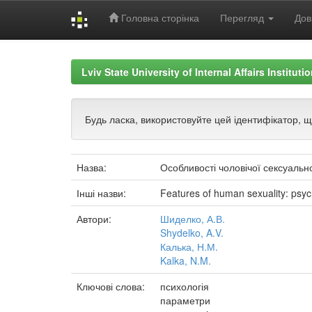
Головна сторінка
Перегляд
Дов
Skip
navigation
Lviv State University of Internal Affairs Institut
Будь ласка, використовуйте цей ідентифікатор, 
Назва:
Особливості чоловічої сексуально
Інші назви:
Features of human sexuality: psyc
Автори:
Шиделко, А.В.
Shydelko, A.V.
Калька, Н.М.
Kalka, N.M.
Ключові слова:
психологія
параметри