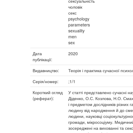
сексуальність
чоловік
секс
psychology
parameters
sexuality
men
sex
Дата
2020
публікації:
Видавництво:
Теорія і практика сучасної психол
Серія/номер:
;1/1
Короткий огляд
У статті представлено сучасні нау
(реферат):
Діденко, О.С. Козлова, Н.О. Смах
і предметом дослідників різних 
людину від народження й до смер
людини, науковці соціокультурног
громади, мікросоціуму. Медичний
зосереджені на вихованні та сек