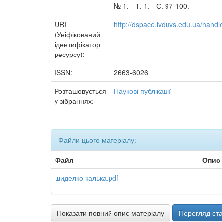
№ 1. - Т. 1. - С. 97-100.
URI
http://dspace.lvduvs.edu.ua/han
(Уніфікований
ідентифікатор
ресурсу):
ISSN:
2663-6026
Розташовується
Наукові публікації
у зібраннях:
Файли цього матеріалу:
Файл
Опис
шиделко калька.pdf
Показати повний опис матеріалу
Перегляд ста