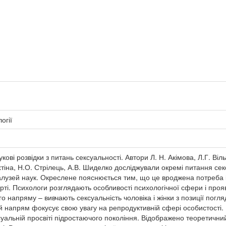
огії
кові розвідки з питань сексуальності. Автори Л. Н. Акімова, Л.Г. Віл
тіна, Н.О. Стрілець, А.В. Шиделко досліджували окремі питання секс
галузей наук. Окреслене пояснюється тим, що це вроджена потреба 
ті. Психологи розглядають особливості психологічної сфери і прояв
о напряму – вивчають сексуальність чоловіка і жінки з позиції погля
 напрям фокусує свою увагу на репродуктивній сфері особистості. 
суальній просвіті підростаючого покоління. Відображено теоретични