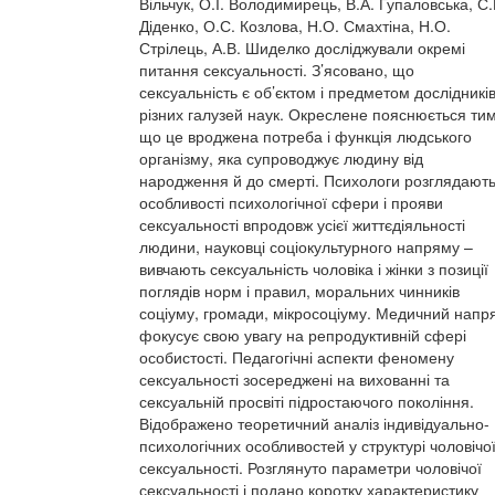
Вільчук, О.І. Володимирець, В.А. Гупаловська, С.
Діденко, О.С. Козлова, Н.О. Смахтіна, Н.О.
Стрілець, А.В. Шиделко досліджували окремі
питання сексуальності. З’ясовано, що
сексуальність є об’єктом і предметом дослідникі
різних галузей наук. Окреслене пояснюється тим
що це вроджена потреба і функція людського
організму, яка супроводжує людину від
народження й до смерті. Психологи розглядают
особливості психологічної сфери і прояви
сексуальності впродовж усієї життєдіяльності
людини, науковці соціокультурного напряму –
вивчають сексуальність чоловіка і жінки з позиції
поглядів норм і правил, моральних чинників
соціуму, громади, мікросоціуму. Медичний напр
фокусує свою увагу на репродуктивній сфері
особистості. Педагогічні аспекти феномену
сексуальності зосереджені на вихованні та
сексуальній просвіті підростаючого покоління.
Відображено теоретичний аналіз індивідуально-
психологічних особливостей у структурі чоловічо
сексуальності. Розглянуто параметри чоловічої
сексуальності і подано коротку характеристику