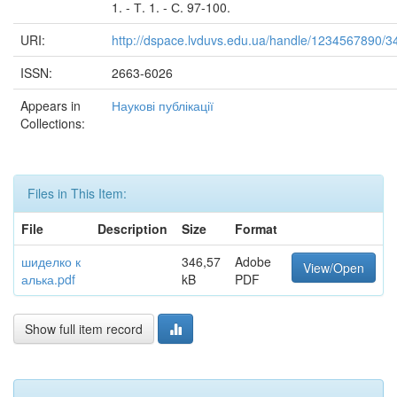
1. - Т. 1. - С. 97-100.
URI:
http://dspace.lvduvs.edu.ua/handle/1234567890/3
ISSN:
2663-6026
Appears in
Наукові публікації
Collections:
Files in This Item:
File
Description
Size
Format
шиделко к
346,57
Adobe
View/Open
алька.pdf
kB
PDF
Show full item record