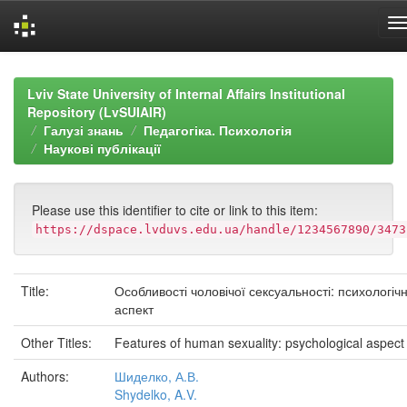
Skip
navigation
Lviv State University of Internal Affairs Institutional
Repository (LvSUIAIR)
Галузі знань
Педагогіка. Психологія
Наукові публікації
Please use this identifier to cite or link to this item:
https://dspace.lvduvs.edu.ua/handle/1234567890/3473
Title:
Особливості чоловічої сексуальності: психологіч
аспект
Other Titles:
Features of human sexuality: psychological aspect
Authors:
Шиделко, А.В.
Shydelko, A.V.