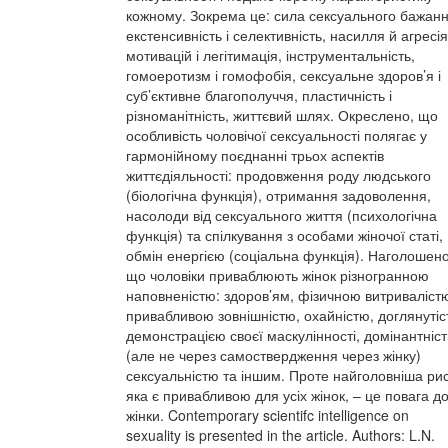
кожному. Зокрема це: сила сексуального бажанн
екстенсивність і селективність, насилля й агресія
мотивацій і легітимація, інструментальність,
гомоеротизм і гомофобія, сексуальне здоров’я і
суб’єктивне благополуччя, пластичність і
різноманітність, життєвий шлях. Окреслено, що
особливість чоловічої сексуальності полягає у
гармонійному поєднанні трьох аспектів
життєдіяльності: продовження роду людського
(біологічна функція), отримання задоволення,
насолоди від сексуального життя (психологічна
функція) та спілкування з особами жіночої статі,
обмін енергією (соціальна функція). Наголошено
що чоловіки приваблюють жінок різногранною
наповненістю: здоров’ям, фізичною витриваліст
привабливою зовнішністю, охайністю, доглянутіс
демонстрацією своєї маскулінності, домінантніс
(але не через самоствердження через жінку)
сексуальністю та іншим. Проте найголовніша рис
яка є привабливою для усіх жінок, – це повага д
жінки. Contemporary scientifc intelligence on
sexuality is presented in the article. Authors: L.N.