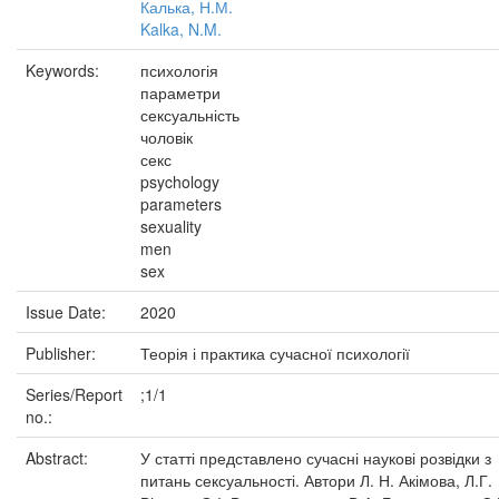
Калька, Н.М.
Kalka, N.M.
Keywords:
психологія
параметри
сексуальність
чоловік
секс
psychology
parameters
sexuality
men
sex
Issue Date:
2020
Publisher:
Теорія і практика сучасної психології
Series/Report
;1/1
no.:
Abstract:
У статті представлено сучасні наукові розвідки з
питань сексуальності. Автори Л. Н. Акімова, Л.Г.