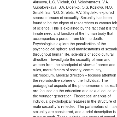
Akimova, L.G. Vilchuk, O.I. Volodymyrets, V.A.
Gupalovskaya, S.V. Didenko, O.S. Kozlova, N.O.
Smakhtina, N.O. Strelets, A.V. Shydelko explored
separate issues of sexuality. Sexuality has been
found to be the object of researchers in various fel
of science. This is explained by the fact that it is th
innate need and function of the human body that
accompanies a person from birth to death.
Psychologists explore the peculiarities of the
psychological sphere and manifestations of sexuali
throughout human life, scientists of socio-cultural
direction − investigate the sexuality of men and
women from the standpoint of views of norms and
rules, moral factors of society, community,
microsocium. Medical direction − focuses attention
the reproductive sphere of the individual. The
pedagogical aspects of the phenomenon of sexuali
are focused on the education and sexual education
the younger generation. Theoretical analysis of
individual psychological features in the structure of
male sexuality is reﬂected. The parameters of mal
sexuality are considered, and a brief description is
given to each. These include: the power of sexual