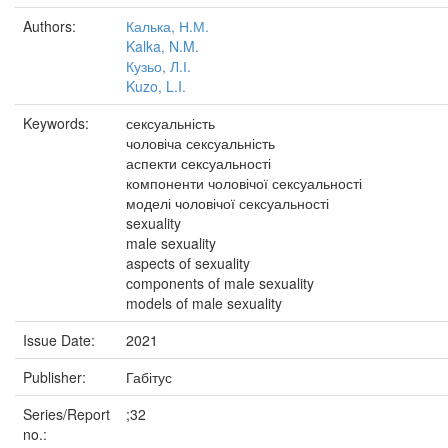
Authors:
Калька, Н.М.
Kalka, N.M.
Кузьо, Л.І.
Kuzo, L.I.
Keywords:
сексуальність
чоловіча сексуальність
аспекти сексуальності
компоненти чоловічої сексуальності
моделі чоловічої сексуальності
sexuality
male sexuality
aspects of sexuality
components of male sexuality
models of male sexuality
Issue Date:
2021
Publisher:
Габітус
Series/Report
;32
no.: