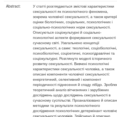
Abstract:
У статті розглядаються змістові характеристики
сексуальності як психологічного феномена,
зокрема чоловічої сексуальності, а також критері
оцінки біологічних, соціальних, психологічних і
соціально-психологічних норм сексуальності.
Описуються соціокультурні й соціально-
психологічні аспекти формування сексуальності 
сучасному світі. Узагальнено концепції
сексуальності, а саме: теологічні, соціобіологічні,
психобіологічні, соціоетичні, психогідравлічні та
соціокультурні. Розглянуто моделі історичного
розвитку сексуальності. Вивчені психологічні
характеристики сексуальності чоловіка, а також
описані компоненти чоловічої сексуальності:
енергетичний, селективний і компонент
періодичності піднесення й спаду лібідо. Зробле
теоретичний аналіз вітчизняних і зарубіжних
досліджень щодо досліджень сексуальності в
сучасному суспільстві. Проаналізовано й описан
методики та результати психологічного
дослідження психологічних детермінант чоловічо
сексуальності чоловіків. Здійснено й описано