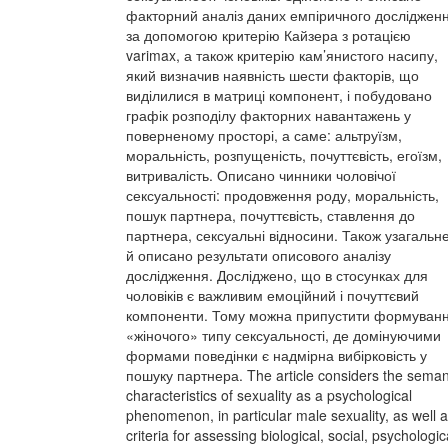
факторний аналіз даних емпіричного досліджен
за допомогою критерію Кайзера з ротацією
varimax, а також критерію кам’янистого насипу,
який визначив наявність шести факторів, що
виділилися в матриці компонент, і побудовано
графік розподілу факторних навантажень у
поверненому просторі, а саме: альтруїзм,
моральність, розпущеність, почуттєвість, егоїзм,
витривалість. Описано чинники чоловічої
сексуальності: продовження роду, моральність,
пошук партнера, почуттєвість, ставлення до
партнера, сексуальні відносини. Також узагальн
й описано результати описового аналізу
дослідження. Досліджено, що в стосунках для
чоловіків є важливим емоційний і почуттєвий
компоненти. Тому можна припустити формуван
«жіночого» типу сексуальності, де домінуючими
формами поведінки є надмірна вибірковість у
пошуку партнера. The article considers the seman
characteristics of sexuality as a psychological
phenomenon, in particular male sexuality, as well 
criteria for assessing biological, social, psychologic