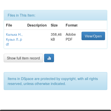
Files in This Item:
File
Description
Size
Format
Калька Н.,
358,46
Adobe
View/Open
Кузьо Л..p
kB
PDF
df
Show full item record
Items in DSpace are protected by copyright, with all rights
reserved, unless otherwise indicated.