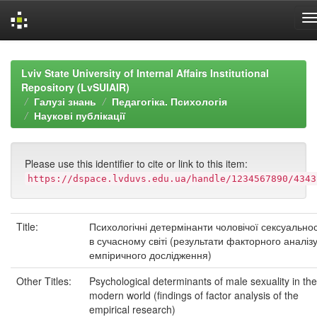
Skip
navigation
Lviv State University of Internal Affairs Institutional
Repository (LvSUIAIR)
Галузі знань
Педагогіка. Психологія
Наукові публікації
Please use this identifier to cite or link to this item:
https://dspace.lvduvs.edu.ua/handle/1234567890/4343
Title:
Психологічні детермінанти чоловічої сексуальнос
в сучасному світі (результати факторного аналіз
емпіричного дослідження)
Other Titles:
Psychological determinants of male sexuality in the
modern world (findings of factor analysis of the
empirical research)