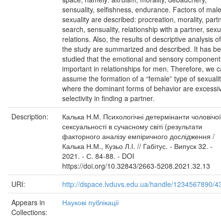
sensuality, selfishness, endurance. Factors of mal
sexuality are described: procreation, morality, part
search, sensuality, relationship with a partner, sexu
relations. Also, the results of descriptive analysis of
the study are summarized and described. It has b
studied that the emotional and sensory component 
important in relationships for men. Therefore, we 
assume the formation of a “female” type of sexualit
where the dominant forms of behavior are excessi
selectivity in finding a partner.
Description:
Калька Н.М. Психологічні детермінанти чоловічої
сексуальності в сучасному світі (результати
факторного аналізу емпіричного дослідження /
Калька Н.М., Кузьо Л.І. // Габітус. - Випуск 32. -
2021. - С. 84-88. - DOI
https://doi.org/10.32843/2663-5208.2021.32.13
URI:
http://dspace.lvduvs.edu.ua/handle/1234567890/4
Appears in
Наукові публікації
Collections: