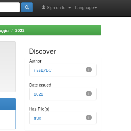
Sign on to:
Language
одів
2022
Discover
Author
ЛьвДУВС
1
Date issued
2022
1
Has File(s)
true
1