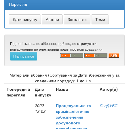
Перегляд
Підпишіться на це зібрання, щоб щодня отримувати
повідомлення по електронній пошті про нові додавання
Матеріали зібрання (Сортування за Дати збереження у за
спаданням порядку): 1 до 1 з 1
Попередній
Дата
Назва
Автор(и)
перегляд
випуску
2022-
Процесуальне та
ЛьвДУВС
12-02
криміналістичне
забезпечення
досудового
розслідування: