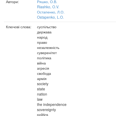
Автори:
Ряшко, О.В.
Riashko, O.V.
Остапенко, Л.О.
Ostapenko, L.O.
Ключові слова:
суспільство
держава
народ
право
незалежність
суверенітет
політика
війна
агресія
свобода
армія
society
state
nation
law
the independence
sovereignty
politics