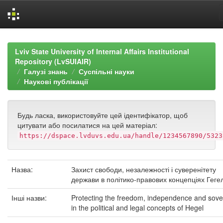
Skip
navigation
Lviv State University of Internal Affairs Institutional
Repository (LvSUIAIR)
Галузі знань
Суспільні науки
Наукові публікації
Будь ласка, використовуйте цей ідентифікатор, щоб
цитувати або посилатися на цей матеріал:
https://dspace.lvduvs.edu.ua/handle/1234567890/5323
Назва:
Захист свободи, незалежності і суверенітету
держави в політико-правових концепціях Геге
Інші назви:
Protecting the freedom, independence and sove
in the political and legal concepts of Hegel