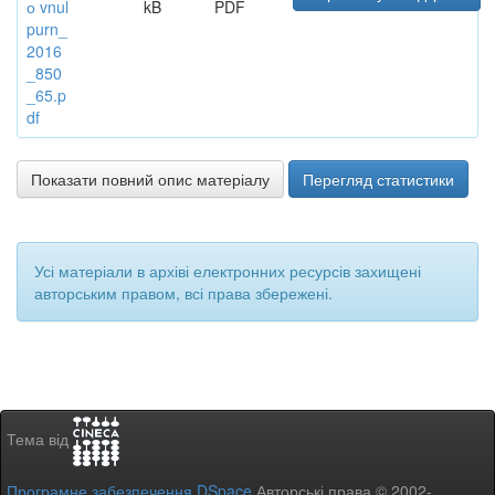
о vnul
kB
PDF
purn_
2016
_850
_65.p
df
Показати повний опис матеріалу
Перегляд статистики
Усі матеріали в архіві електронних ресурсів захищені
авторським правом, всі права збережені.
Тема від
Програмне забезпечення DSpace
Авторські права © 2002-