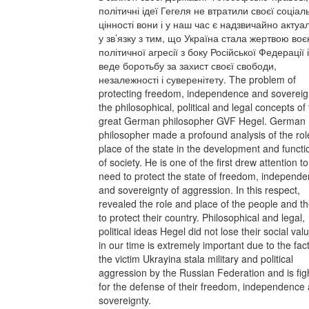
політичні ідеї Гегеля не втратили своєї соціал
цінності вони і у наш час є надзвичайно акту
у зв’язку з тим, що Україна стала жертвою воє
політичної агресії з боку Російської Федерації 
веде боротьбу за захист своєї свободи,
незалежності і суверенітету. The problem of
protecting freedom, independence and sovereign
the philosophical, political and legal concepts of
great German philosopher GVF Hegel. German
philosopher made a profound analysis of the ro
place of the state in the development and functi
of society. He is one of the first drew attention to
need to protect the state of freedom, independ
and sovereignty of aggression. In this respect,
revealed the role and place of the people and t
to protect their country. Philosophical and legal,
political ideas Hegel did not lose their social val
in our time is extremely important due to the fact
the victim Ukrayina stala military and political
aggression by the Russian Federation and is fig
for the defense of their freedom, independence
sovereignty.