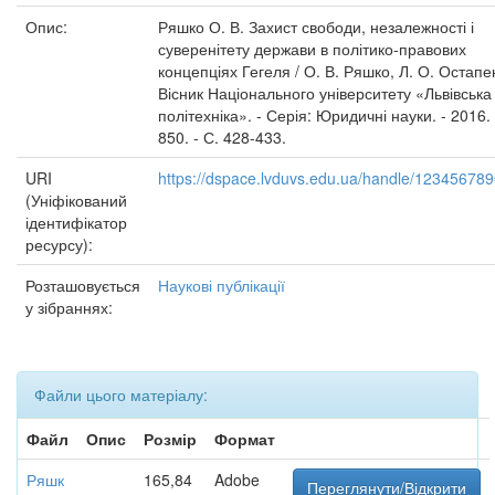
Опис:
Ряшко О. В. Захист свободи, незалежності і
суверенітету держави в політико-правових
концепціях Гегеля / О. В. Ряшко, Л. О. Остапен
Вісник Національного університету «Львівська
політехніка». - Серія: Юридичні науки. - 2016.
850. - С. 428-433.
URI
https://dspace.lvduvs.edu.ua/handle/12345678
(Уніфікований
ідентифікатор
ресурсу):
Розташовується
Наукові публікації
у зібраннях:
Файли цього матеріалу:
Файл
Опис
Розмір
Формат
Ряшк
165,84
Adobe
Переглянути/Відкрити