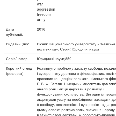
war
aggression
freedom
army
Дата
2016
публікації:
Видавництво:
Вісник Національного університету «Львівська
політехніка». Серія: Юридичні науки
Серія/номер:
Юридичні науки;850
Короткий огляд
Розглянуто проблему захисту свободи, незале
(реферат):
і суверенітету держави в філософських, політ
правових концепціях великого німецького фі
Г. В. Ф. Гегеля. Німецький мислитель дав гли
аналіз ролі і місця держави в розвитку і
функціонуванні суспільства. Він один із перши
акцентував увагу на необхідності захищати д
її свободу, незалежність і суверенітет від агрес
цьому аспекті розкрив роль, значення народу і
в захисті своєї держави. Філософсько-правові,