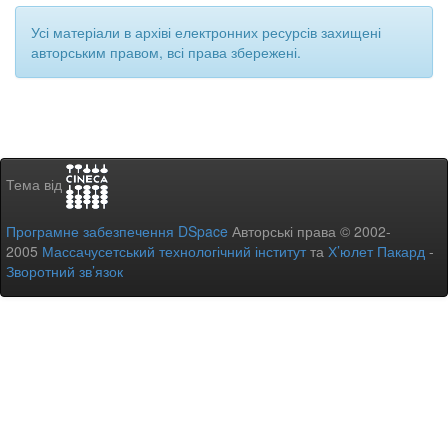
Усі матеріали в архіві електронних ресурсів захищені
авторським правом, всі права збережені.
Тема від
Програмне забезпечення DSpace
Авторські права © 2002-
2005
Массачусетський технологічний інститут
та
Х’юлет Пакард
-
Зворотний зв’язок