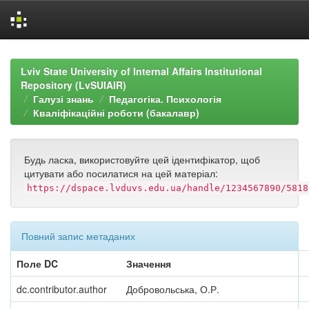
Skip
navigation
Lviv State University of Internal Affairs Institutional
Repository (LvSUIAIR)
Галузі знань
Педагогіка. Психологія
Кваліфікаційні роботи (бакалавр)
Будь ласка, використовуйте цей ідентифікатор, щоб
цитувати або посилатися на цей матеріал:
https://dspace.lvduvs.edu.ua/handle/1234567890/5818
Повний запис метаданих
Поле DC
Значення
dc.contributor.author
Добровольська, О.Р.