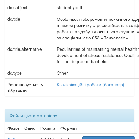
dc.subject
student youth
dc.title
Особливості збереження психічного здо
шляхом розвитку стресостійкості: кваліф
робота на здобуття освітнього ступеня
за спеціальністю 053 «Психологія»
dc.title.alternative
Peculiarities of maintaining mental health
development of stress resistance: Qualifi
for the degree of bachelor
dc.type
Other
Розташовується у
Кваліфікаційні роботи (бакалавр)
зібраннях:
Файли цього матеріалу:
Файл
Опис
Розмір
Формат