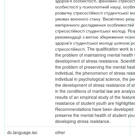
здоров’я особистості, феномен стресост
особистості у психологічній науці, особл
розвитку стресостійкості студентської мо
умовах воєнного стану. Висвітлено резу
емпіричного дослідження особливостей
стресостійкості студентської молоді. Ро
рекомендації з метою збереження психі
здоров’я студентської молоді шляхом р
стресостійкості. The qualification work is
the problem of maintaining mental health 
development of stress resistance. Scientifi
the problem of preserving the mental heal
individual, the phenomenon of stress resi
individual in psychological science, the pec
the development of stress resistance of s
in the conditions of martial law are analy
results of an empirical study of the feature
resistance of student youth are highlighte
Recommendations have been developed i
preserve the mental health of student you
developing stress resistance.
dc.language.iso
other