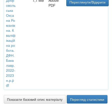
Добр
1,1 MB
Adobe
Переглянути/Відкрити
оволь
PDF
ська
Окса
на Ро
манів
на. К
валіф
ікацій
на ро
бота.
ДФН.
Бака
лавр.
2022-
2023
н.р.p
df
Показати базовий опис матеріалу
Перегляд статистики