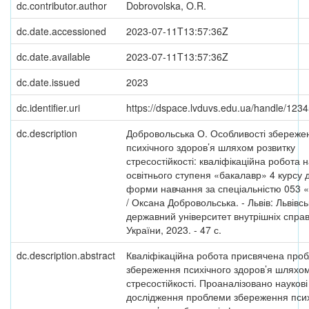
dc.contributor.author
Dobrovolska, O.R.
dc.date.accessioned
2023-07-11T13:57:36Z
dc.date.available
2023-07-11T13:57:36Z
dc.date.issued
2023
dc.identifier.uri
https://dspace.lvduvs.edu.ua/handle/12
dc.description
Добровольська О. Особливості збереже
психічного здоров’я шляхом розвитку
стресостійкості: кваліфікаційна робота 
освітнього ступеня «бакалавр» 4 курсу 
форми навчання за спеціальністю 053 
/ Оксана Добровольська. - Львів: Львівс
державний університет внутрішніх спр
України, 2023. - 47 с.
dc.description.abstract
Кваліфікаційна робота присвячена проб
збереження психічного здоров’я шляхом
стресостійкості. Проаналізовано наукові
дослідження проблеми збереження псих