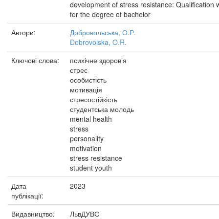
development of stress resistance: Qualification 
for the degree of bachelor
Автори:
Добровольська, О.Р.
Dobrovolska, O.R.
Ключові слова:
психічне здоров’я
стрес
особистість
мотивація
стресостійкість
студентська молодь
mental health
stress
personality
motivation
stress resistance
student youth
Дата
2023
публікації:
Видавництво:
ЛьвДУВС