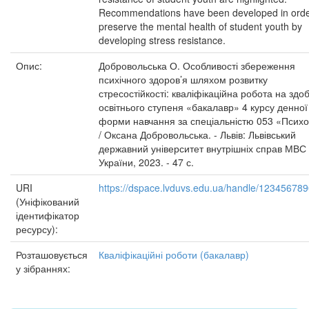
Recommendations have been developed in orde
preserve the mental health of student youth by
developing stress resistance.
Опис:
Добровольська О. Особливості збереження
психічного здоров’я шляхом розвитку
стресостійкості: кваліфікаційна робота на здо
освітнього ступеня «бакалавр» 4 курсу денної
форми навчання за спеціальністю 053 «Психо
/ Оксана Добровольська. - Львів: Львівський
державний університет внутрішніх справ МВС
України, 2023. - 47 с.
URI
https://dspace.lvduvs.edu.ua/handle/12345678
(Уніфікований
ідентифікатор
ресурсу):
Розташовується
Кваліфікаційні роботи (бакалавр)
у зібраннях: