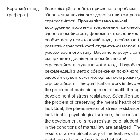
Короткий огляд
Кваліфікаційна робота присвячена проблемі
(реферат):
збереження психічного здоров’я шляхом розв
стресостійкості. Проаналізовано наукові
дослідження проблеми збереження психічног
здоров’я особистості, феномен стресостійкост
особистості у психологічній науці, особливості
розвитку стресостійкості студентської молоді в
умовах воєнного стану. Висвітлено результати
емпіричного дослідження особливостей
стресостійкості студентської молоді. Розробле
рекомендації з метою збереження психічного
здоров’я студентської молоді шляхом розвитк
стресостійкості. The qualification work is devote
the problem of maintaining mental health throug
development of stress resistance. Scientific stud
the problem of preserving the mental health of t
individual, the phenomenon of stress resistance 
individual in psychological science, the peculiarit
the development of stress resistance of student
in the conditions of martial law are analyzed. Th
results of an empirical study of the features of s
resistance of student youth are highlighted.