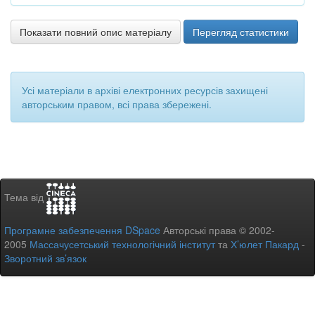
Показати повний опис матеріалу
Перегляд статистики
Усі матеріали в архіві електронних ресурсів захищені
авторським правом, всі права збережені.
Тема від
Програмне забезпечення DSpace
Авторські права © 2002-
2005
Массачусетський технологічний інститут
та
Х’юлет Пакард
-
Зворотний зв’язок