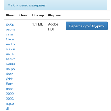
Файли цього матеріалу:
Файл
Опис
Розмір
Формат
Добр
1,1 MB
Adobe
Переглянути/Відкрити
оволь
PDF
ська
Окса
на Ро
манів
на. К
валіф
ікацій
на ро
бота.
ДФН.
Бака
лавр.
2022-
2023
н.р.p
df