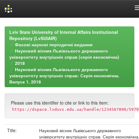
Skip
navigation
Lviv State University of Internal Affairs Institutional
Repository (LvSUIAIR)
Фахові наукові періодичні видання
Науковий вісник Львівського державного
університету внутрішніх справ (серія економічна)
2018
Науковий вісник Львівського державного
університету внутрішніх справ: Серія економічна.
Випуск 1, 2018
Please use this identifier to cite or link to this item:
https://dspace.lvduvs.edu.ua/handle/1234567890/5979
Title:
Науковий вісник Львівського державного
університету внутрішніх справ. Серія економічна