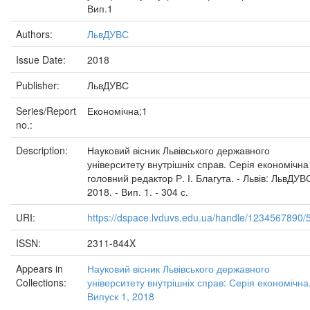
Вип.1
Authors:
ЛьвДУВС
Issue Date:
2018
Publisher:
ЛьвДУВС
Series/Report
Економічна;1
no.:
Description:
Науковий вісник Львівського державного
університету внутрішніх справ. Серія економічна 
головний редактор Р. І. Благута. - Львів: ЛьвДУВ
2018. - Вип. 1. - 304 с.
URI:
https://dspace.lvduvs.edu.ua/handle/1234567890/
ISSN:
2311-844X
Appears in
Науковий вісник Львівського державного
Collections:
університету внутрішніх справ: Серія економічна
Випуск 1, 2018