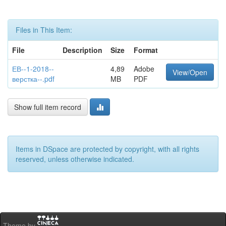
Files in This Item:
File
Description
Size
Format
ЕВ--1-2018--
4,89
Adobe
View/Open
верстка--.pdf
MB
PDF
Show full item record
Items in DSpace are protected by copyright, with all rights
reserved, unless otherwise indicated.
Theme by