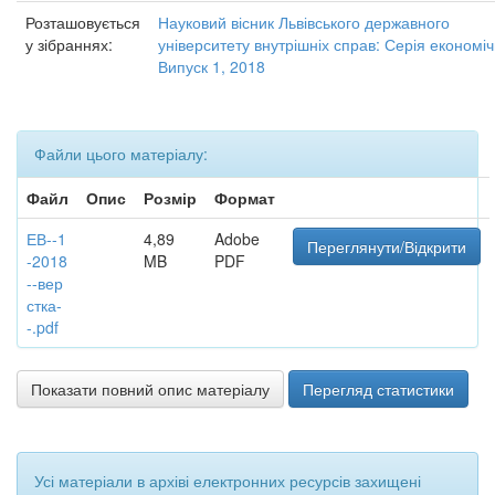
Розташовується
Науковий вісник Львівського державного
у зібраннях:
університету внутрішніх справ: Серія економіч
Випуск 1, 2018
Файли цього матеріалу:
Файл
Опис
Розмір
Формат
ЕВ--1
4,89
Adobe
Переглянути/Відкрити
-2018
MB
PDF
--вер
стка-
-.pdf
Показати повний опис матеріалу
Перегляд статистики
Усі матеріали в архіві електронних ресурсів захищені