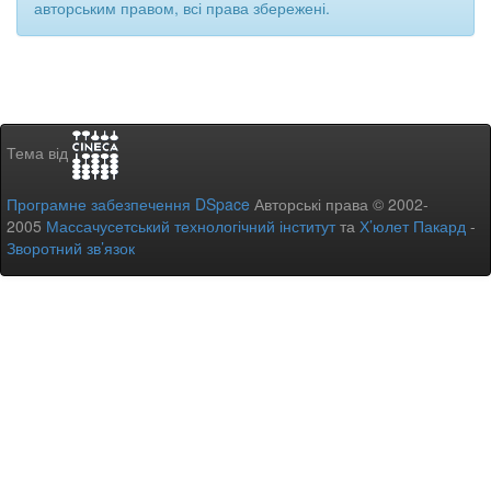
авторським правом, всі права збережені.
Тема від
Програмне забезпечення DSpace
Авторські права © 2002-
2005
Массачусетський технологічний інститут
та
Х’юлет Пакард
-
Зворотний зв’язок