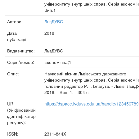
університету внутрішніх справ. Серія економіч
Вип.1
Автори:
ЛьвДУВС
Дата
2018
публікації:
Видавництво:
ЛьвДУВС
Серія/номер:
Економічна;1
Опис:
Науковий вісник Львівського державного
університету внутрішніх справ. Серія економіч
головний редактор Р. І. Благута. - Львів: ЛьвД
2018. - Вип. 1. - 304 с.
URI
https://dspace.lvduvs.edu.ua/handle/12345678
(Уніфікований
ідентифікатор
ресурсу):
ISSN:
2311-844X