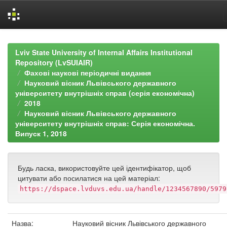
Skip
navigation
Lviv State University of Internal Affairs Institutional
Repository (LvSUIAIR)
Фахові наукові періодичні видання
Науковий вісник Львівського державного
університету внутрішніх справ (серія економічна)
2018
Науковий вісник Львівського державного
університету внутрішніх справ: Серія економічна.
Випуск 1, 2018
Будь ласка, використовуйте цей ідентифікатор, щоб
цитувати або посилатися на цей матеріал:
https://dspace.lvduvs.edu.ua/handle/1234567890/5979
Назва:
Науковий вісник Львівського державного