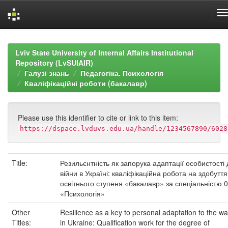
Skip
navigation
Lviv State University of Internal Affairs Institutional
Repository (LvSUIAIR)
Галузі знань
Педагогіка. Психологія
Кваліфікаційні роботи (бакалавр)
Please use this identifier to cite or link to this item:
https://dspace.lvduvs.edu.ua/handle/1234567890/6028
Title:
Резильєнтність як запорука адаптації особистості 
війни в Україні: кваліфікаційна робота на здобуття
освітнього ступеня «бакалавр» за спеціальністю 
«Психологія»
Other
Resilience as a key to personal adaptation to the wa
Titles:
in Ukraine: Qualification work for the degree of