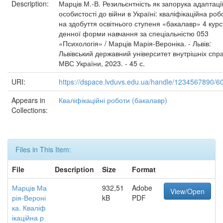
Description:
Марців М.-В. Резильєнтність як запорука адаптаці
особистості до війни в Україні: кваліфікаційна роб
на здобуття освітнього ступеня «бакалавр» 4 курс
денної форми навчання за спеціальністю 053
«Психологія» / Марців Марія-Вероніка. - Львів:
Львівський державний університет внутрішніх спр
МВС України, 2023. - 45 с.
URI:
https://dspace.lvduvs.edu.ua/handle/1234567890/6
Appears in
Кваліфікаційні роботи (бакалавр)
Collections:
Files in This Item:
File
Description
Size
Format
Марців Ма
932,51
Adobe
View/Open
рія-Вероні
kB
PDF
ка. Кваліф
ікаційна р