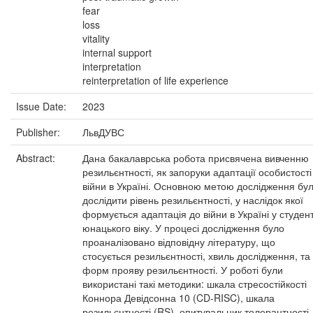
fear
loss
vitality
internal support
interpretation
reinterpretation of life experience
Issue Date:
2023
Publisher:
ЛьвДУВС
Abstract:
Дана бакалаврська робота присвячена вивченню
резильєнтності, як запоруки адаптації особистості
війни в Україні. Основною метою дослідження бу
дослідити рівень резильєнтності, у наслідок якої
формується адаптація до війни в Україні у студент
юнацького віку. У процесі дослідження було
проаналізовано відповідну літературу, що
стосується резильєнтності, хвиль дослідження, та
форм прояву резильєнтності. У роботі були
використані такі методики: шкала стресостійкості
Коннора Девідсонна 10 (CD-RISC), шкала
резильєнтності (RS), опитувальник толерантності