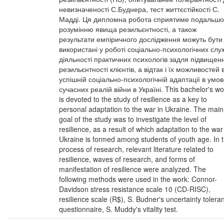
невизначеності С.Буднера, тест життєстійкості С.
Мадді. Ця дипломна робота сприятиме подальш
розумінню явища резильєнтності, а також
результати емпіричного дослідження можуть бути
використані у роботі соціально-психологічних слу
діяльності практичних психологів задля підвищен
резильєнтності клієнтів, а відтак і їх можливостей 
успішній соціально-психологічній адаптації в умо
сучасних реалій війни в Україні. This bachelor's wo
is devoted to the study of resilience as a key to
personal adaptation to the war in Ukraine. The main
goal of the study was to investigate the level of
resilience, as a result of which adaptation to the war
Ukraine is formed among students of youth age. In 
process of research, relevant literature related to
resilience, waves of research, and forms of
manifestation of resilience were analyzed. The
following methods were used in the work: Connor-
Davidson stress resistance scale 10 (CD-RISC),
resilience scale (R$), S. Budner's uncertainty tolera
questionnaire, S. Muddy's vitality test.