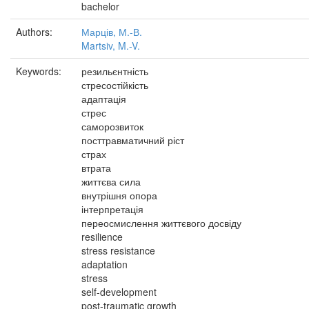
bachelor
Authors:
Марців, М.-В.
Martsiv, M.-V.
Keywords:
резильєнтність
стресостійкість
адаптація
стрес
саморозвиток
посттравматичний ріст
страх
втрата
життєва сила
внутрішня опора
інтерпретація
переосмислення життєвого досвіду
resilience
stress resistance
adaptation
stress
self-development
post-traumatic growth