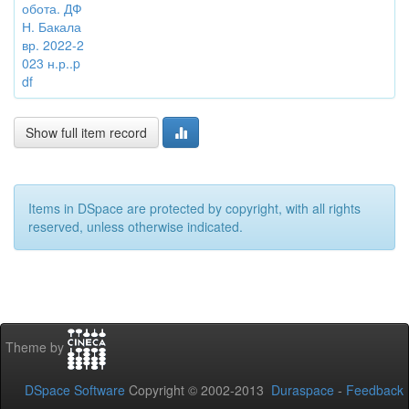
обота. ДФ
Н. Бакала
вр. 2022-2
023 н.р..p
df
Show full item record
Items in DSpace are protected by copyright, with all rights
reserved, unless otherwise indicated.
Theme by
DSpace Software
Copyright © 2002-2013
Duraspace
-
Feedback