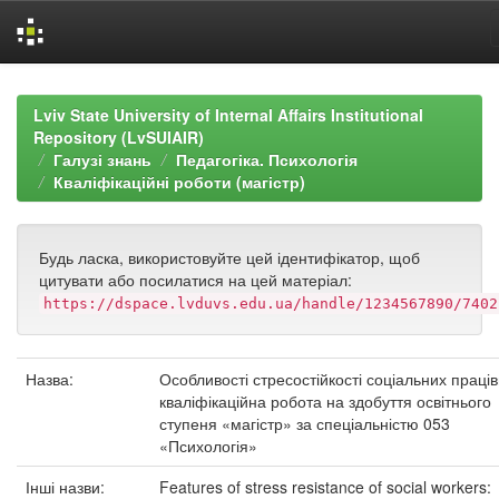
Skip
navigation
Lviv State University of Internal Affairs Institutional
Repository (LvSUIAIR)
Галузі знань
Педагогіка. Психологія
Кваліфікаційні роботи (магістр)
Будь ласка, використовуйте цей ідентифікатор, щоб
цитувати або посилатися на цей матеріал:
https://dspace.lvduvs.edu.ua/handle/1234567890/7402
Назва:
Особливості стресостійкості соціальних праців
кваліфікаційна робота на здобуття освітнього
ступеня «магістр» за спеціальністю 053
«Психологія»
Інші назви:
Features of stress resistance of social workers: