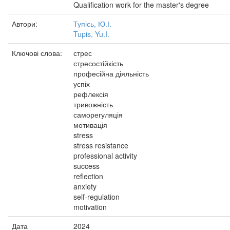
Qualification work for the master's degree
Автори:
Тупісь, Ю.І.
Tupis, Yu.I.
Ключові слова:
стрес
стресостійкість
професійна діяльність
успіх
рефлексія
тривожність
саморегуляція
мотивація
stress
stress resistance
professional activity
success
reflection
anxiety
self-regulation
motivation
Дата
2024