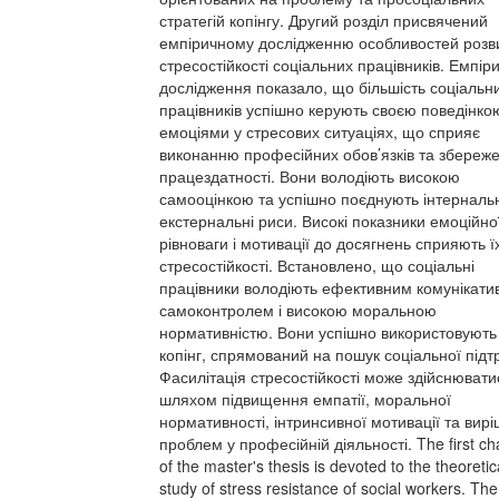
стратегій копінгу. Другий розділ присвячений
емпіричному дослідженню особливостей розв
стресостійкості соціальних працівників. Емпір
дослідження показало, що більшість соціальн
працівників успішно керують своєю поведінко
емоціями у стресових ситуаціях, що сприяє
виконанню професійних обов’язків та збереж
працездатності. Вони володіють високою
самооцінкою та успішно поєднують інтернальн
екстернальні риси. Високі показники емоційно
рівноваги і мотивації до досягнень сприяють ї
стресостійкості. Встановлено, що соціальні
працівники володіють ефективним комунікати
самоконтролем і високою моральною
нормативністю. Вони успішно використовують
копінг, спрямований на пошук соціальної підт
Фасилітація стресостійкості може здійснювати
шляхом підвищення емпатії, моральної
нормативності, інтринсивної мотивації та вир
проблем у професійній діяльності. The first ch
of the master's thesis is devoted to the theoretic
study of stress resistance of social workers. The