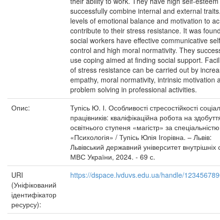
their ability to work. They have high self-estee
successfully combine internal and external traits
levels of emotional balance and motivation to a
contribute to their stress resistance. It was foun
social workers have effective communicative self
control and high moral normativity. They success
use coping aimed at finding social support. Facil
of stress resistance can be carried out by incre
empathy, moral normativity, intrinsic motivation 
problem solving in professional activities.
Опис:
Тупісь Ю. І. Особливості стресостійкості соціа
працівників: кваліфікаційна робота на здобутт
освітнього ступеня «магістр» за спеціальністю
«Психологія» / Тупісь Юлія Ігорівна. – Львів:
Львівський державний університет внутрішніх 
МВС України, 2024. - 69 с.
URI
https://dspace.lvduvs.edu.ua/handle/12345678
(Уніфікований
ідентифікатор
ресурсу):