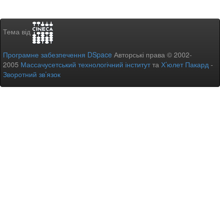
Тема від
Програмне забезпечення DSpace
Авторські права © 2002-
2005
Массачусетський технологічний інститут
та
Х’юлет Пакард
-
Зворотний зв’язок