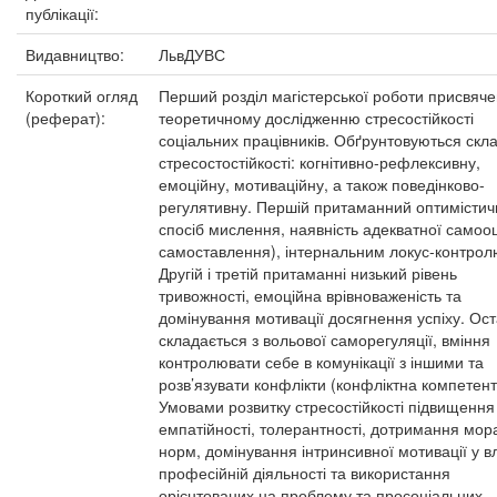
публікації:
Видавництво:
ЛьвДУВС
Короткий огляд
Перший розділ магістерської роботи присвяч
(реферат):
теоретичному дослідженню стресостійкості
соціальних працівників. Обґрунтовуються скла
стресостостійкості: когнітивно-рефлексивну,
емоційну, мотиваційну, а також поведінково-
регулятивну. Першій притаманний оптимісти
спосіб мислення, наявність адекватної самооці
самоставлення), інтернальним локус-контрол
Другій і третій притаманні низький рівень
тривожності, емоційна врівноваженість та
домінування мотивації досягнення успіху. Ос
складається з вольової саморегуляції, вміння
контролювати себе в комунікації з іншими та
розв’язувати конфлікти (конфліктна компетентн
Умовами розвитку стресостійкості підвищення
емпатійності, толерантності, дотримання мор
норм, домінування інтринсивної мотивації у в
професійній діяльності та використання
орієнтованих на проблему та просоціальних