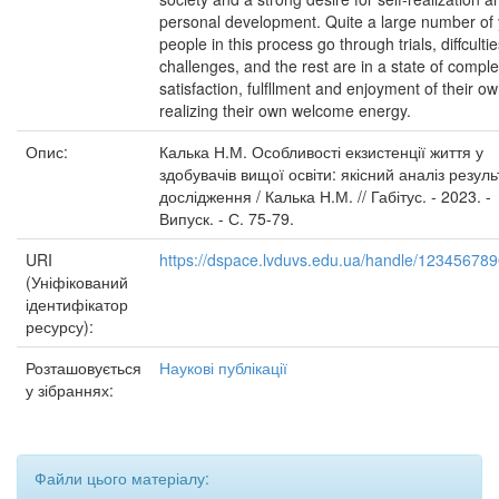
personal development. Quite a large number of
people in this process go through trials, diffculti
challenges, and the rest are in a state of comple
satisfaction, fulfllment and enjoyment of their ow
realizing their own welcome energy.
Опис:
Калька Н.М. Особливості екзистенції життя у
здобувачів вищої освіти: якісний аналіз резуль
дослідження / Калька Н.М. // Габітус. - 2023. -
Випуск. - С. 75-79.
URI
https://dspace.lvduvs.edu.ua/handle/12345678
(Уніфікований
ідентифікатор
ресурсу):
Розташовується
Наукові публікації
у зібраннях:
Файли цього матеріалу: