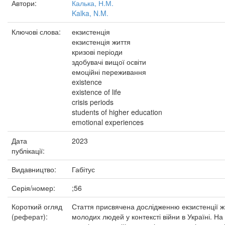
Автори:
Калька, Н.М.
Kalka, N.M.
Ключові слова:
екзистенція
екзистенція життя
кризові періоди
здобувачі вищої освіти
емоційні переживання
existence
existence of life
crisis periods
students of higher education
emotional experiences
Дата
2023
публікації:
Видавництво:
Габітус
Серія/номер:
;56
Короткий огляд
Стаття присвячена дослідженню екзистенції ж
(реферат):
молодих людей у контексті війни в Україні. На