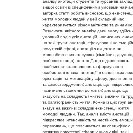
аналізу анотацій студентів та курсантів заклад
вищої освіти із специфічними умовами навча
авторка статті робить висновок, що екзистенці
життя молодих людей у цей складний час
характеризується різноманітністю та динаміко
Результати якісного аналізу дали змогу здійсн
умовний поділ усіх анотацій, написаних юнак
на такі групи: анотації, сфокусовані на емоцій
почуттєвій сфері; анотації з акцентом на
міжособистісних стосунках (сімейних, дружніх,
любовних тощо); анотації, що підкреслюють
особливості становлення та формування
особистості юнака; анотації, в основі яких ле
орієнтація на мотиваційну сферу, досягнення 
та самоствердження; анотації, що підкреслю
позитивне ставлення до життя; анотації, що
вказують на складність (життєві виклики та тр
та багатогранність життя. Кожна із цих груп ан
вказує на важливі складові екзистенції життя
молодої людини. Так, аналіз змісту анотацій
підкреслює інтенсивність та нестійкість емоці
переживань, що пояснюється як специфікою
розвитку почуттєвої сфери у цьому віці, так і