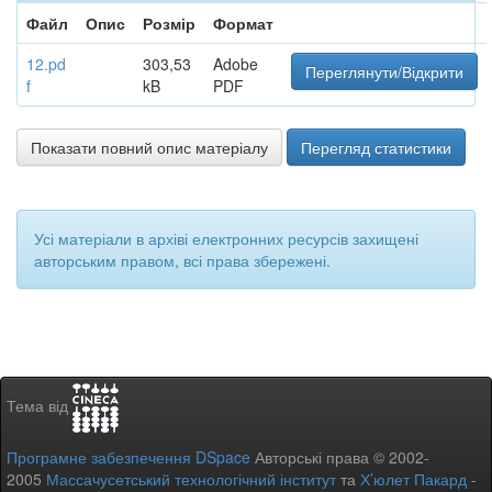
Файл
Опис
Розмір
Формат
12.pd
303,53
Adobe
Переглянути/Відкрити
f
kB
PDF
Показати повний опис матеріалу
Перегляд статистики
Усі матеріали в архіві електронних ресурсів захищені
авторським правом, всі права збережені.
Тема від
Програмне забезпечення DSpace
Авторські права © 2002-
2005
Массачусетський технологічний інститут
та
Х’юлет Пакард
-