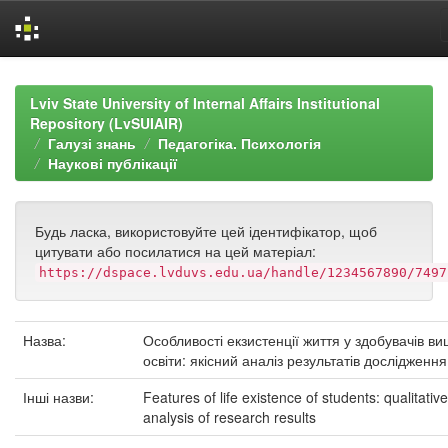
Skip
navigation
Lviv State University of Internal Affairs Institutional
Repository (LvSUIAIR)
Галузі знань
Педагогіка. Психологія
Наукові публікації
Будь ласка, використовуйте цей ідентифікатор, щоб
цитувати або посилатися на цей матеріал:
https://dspace.lvduvs.edu.ua/handle/1234567890/7497
Назва:
Особливості екзистенції життя у здобувачів ви
освіти: якісний аналіз результатів дослідження
Інші назви:
Features of life existence of students: qualitative
analysis of research results