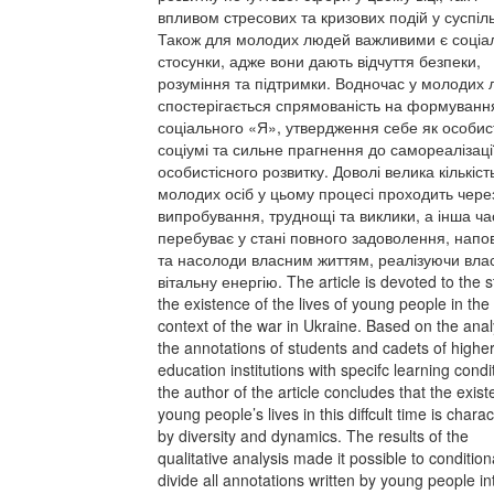
впливом стресових та кризових подій у суспіль
Також для молодих людей важливими є соціа
стосунки, адже вони дають відчуття безпеки,
розуміння та підтримки. Водночас у молодих
спостерігається спрямованість на формуванн
соціального «Я», утвердження себе як особист
соціумі та сильне прагнення до самореалізаці
особистісного розвитку. Доволі велика кількіст
молодих осіб у цьому процесі проходить чере
випробування, труднощі та виклики, а інша ч
перебуває у стані повного задоволення, нап
та насолоди власним життям, реалізуючи вла
вітальну енергію. The article is devoted to the s
the existence of the lives of young people in the
context of the war in Ukraine. Based on the anal
the annotations of students and cadets of highe
education institutions with specifc learning condi
the author of the article concludes that the exist
young people’s lives in this diffcult time is chara
by diversity and dynamics. The results of the
qualitative analysis made it possible to condition
divide all annotations written by young people in