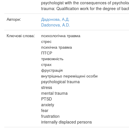
psychologist with the consequences of psycholo
trauma: Qualification work for the degree of bac
Автори:
Дадонова, А.Д.
Dadonova, A.D.
Ключові слова:
психологічна травма
стрес
психічна травма
ПТСР
тривожність
страх
фрустрація
внутрішньо переміщені особи
psychological trauma
stress
mental trauma
PTSD
anxiety
fear
frustration
internally displaced persons