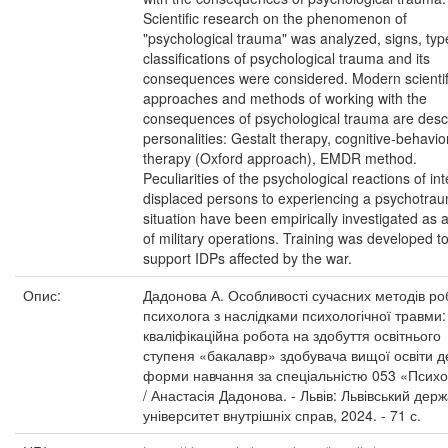
Scientific research on the phenomenon of
"psychological trauma" was analyzed, signs, ty
classifications of psychological trauma and its
consequences were considered. Modern scientif
approaches and methods of working with the
consequences of psychological trauma are desc
personalities: Gestalt therapy, cognitive-behavio
therapy (Oxford approach), EMDR method.
Peculiarities of the psychological reactions of int
displaced persons to experiencing a psychotrau
situation have been empirically investigated as a
of military operations. Training was developed t
support IDPs affected by the war.
Опис:
Дадонова А. Особливості сучасних методів ро
психолога з наслідками психологічної травми:
кваліфікаційна робота на здобуття освітнього
ступеня «бакалавр» здобувача вищої освіти д
форми навчання за спеціальністю 053 «Психо
/ Анастасія Дадонова. - Львів: Львівський дер
університет внутрішніх справ, 2024. - 71 с.