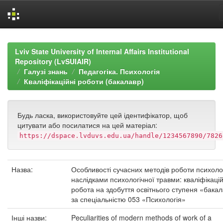
Skip
navigation
Lviv State University of Internal Affairs Institutional
Repository (LvSUIAIR)
Галузі знань
Педагогіка. Психологія
Кваліфікаційні роботи (бакалавр)
Будь ласка, використовуйте цей ідентифікатор, щоб
цитувати або посилатися на цей матеріал:
https://dspace.lvduvs.edu.ua/handle/1234567890/7826
Назва:
Особливості сучасних методів роботи психоло
наслідками психологічної травми: кваліфікаці
робота на здобуття освітнього ступеня «бака
за спеціальністю 053 «Психологія»
Інші назви:
Peculiarities of modern methods of work of a