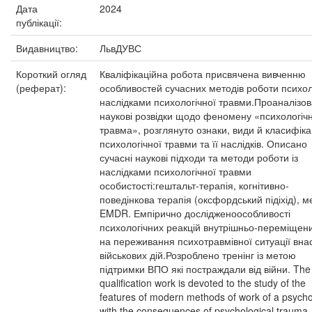
Дата
2024
публікації:
Видавництво:
ЛьвДУВС
Короткий огляд
Кваліфікаційна робота присвячена вивченню
(реферат):
особливостей сучасних методів роботи психол
наслідками психологічної травми.Проаналізо
наукові розвідки щодо феномену «психологіч
травма», розглянуто ознаки, види й класифіка
психологічної травми та її наслідків. Описано
сучасні наукові підходи та методи роботи із
наслідками психологічної травми
особистості:гештальт-терапія, когнітивно-
поведінкова терапія (оксфордський підіхід), м
EMDR. Емпірично дослідженоособливості
психологічних реакцій внутрішньо-переміщени
на переживання психотравмівної ситуації вна
військових дій.Розроблено тренінг із метою
підтримки ВПО які постраждали від війни. The
qualification work is devoted to the study of the
features of modern methods of work of a psycho
with the consequences of psychological trauma.