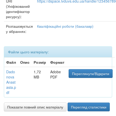
URI
https://dspace.lvduvs.edu.ua/handle/12345678
(Уніфікований
ідентифікатор
ресурсу):
Розташовується
Кваліфікаційні роботи (бакалавр)
у зібраннях:
Файли цього матеріалу:
Файл
Опис
Розмір
Формат
Dado
1,72
Adobe
Переглянути/Відкрити
nova
MB
PDF
Anast
asia.p
df
Показати повний опис матеріалу
Перегляд статистики