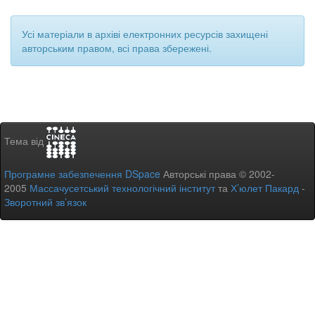
Усі матеріали в архіві електронних ресурсів захищені
авторським правом, всі права збережені.
Тема від
Програмне забезпечення DSpace
Авторські права © 2002-
2005
Массачусетський технологічний інститут
та
Х’юлет Пакард
-
Зворотний зв’язок