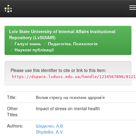
Skip
navigation
Lviv State University of Internal Affairs Institutional
Repository (LvSUIAIR)
Галузі знань
Педагогіка. Психологія
Наукові публікації
Please use this identifier to cite or link to this item:
https://dspace.lvduvs.edu.ua/handle/1234567890/8121
Title:
Вплив стресу на психічне здоров’я
Other
Impact of stress on mental health
Titles:
Authors:
Шиделко, А.В.
Shydelko, A.V.