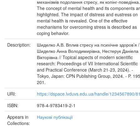
механізмів подолання стресу, як копінг-поведінка.
The concept of mental health and its components a
highlighted. The impact of distress and eustress on
mental health is revealed. One of the effective
mechanisms for overcoming stress is described as
coping behavior.
Description:
Шиделко А.В. Вплив стресу на психічне здоров’я /
Шиделко Анна Володимирівна, Нестерук Даніела
Вікторівна // Topical aspects of modern scientific
research: Proceedings of VII International Scientific
and Practical Conference (March 21-23, 2024). -
Tokyo, Japan: CPN Publishing Group, 2024. - P. 195
201.
URI:
https://dspace.lvduvs.edu.ua/handle/1234567890/8
ISBN:
978-4-9783419-2-1
Appears in
Наукові публікації
Collections: