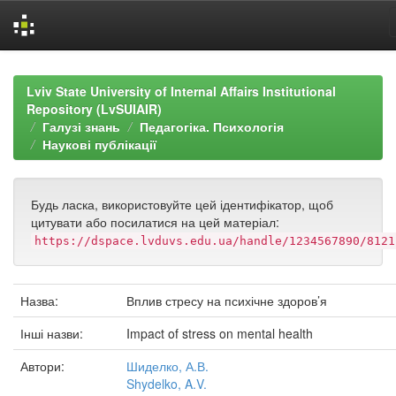
Skip
navigation
Lviv State University of Internal Affairs Institutional
Repository (LvSUIAIR)
Галузі знань
Педагогіка. Психологія
Наукові публікації
Будь ласка, використовуйте цей ідентифікатор, щоб
цитувати або посилатися на цей матеріал:
https://dspace.lvduvs.edu.ua/handle/1234567890/8121
Назва:
Вплив стресу на психічне здоров’я
Інші назви:
Impact of stress on mental health
Автори:
Шиделко, А.В.
Shydelko, A.V.