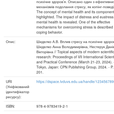
психічне здоров’я. Описано один з ефективни
механізмів подолання стресу, як копінг-поведі
The concept of mental health and its component
highlighted. The impact of distress and eustress
mental health is revealed. One of the effective
mechanisms for overcoming stress is described
coping behavior.
Опис:
Шиделко А.В. Вплив стресу на психічне здоров
Шиделко Анна Володимирівна, Нестерук Дані
Вікторівна // Topical aspects of modern scientifi
research: Proceedings of VII International Scienti
and Practical Conference (March 21-23, 2024). 
Tokyo, Japan: CPN Publishing Group, 2024. - P.
201.
URI
https://dspace.lvduvs.edu.ua/handle/12345678
(Уніфікований
ідентифікатор
ресурсу):
ISBN:
978-4-9783419-2-1