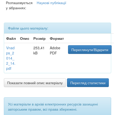
Розташовується
Наукові публікації
у зібраннях:
Файли цього матеріалу:
Файл
Опис
Розмір
Формат
Vnad
253,41
Adobe
Переглянути/Відкрити
ps_2
kB
PDF
014_
2_14.
pdf
Показати повний опис матеріалу
Перегляд статистики
Усі матеріали в архіві електронних ресурсів захищені
авторським правом, всі права збережені.