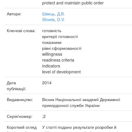
protect and maintain public order
Автори:
Швець, Д.В.
Shvets, D.V.
Ключові слова:
готовність
критерії готовності
показники
рівні сформованості
willingness
readiness criteria
indicators
level of development
Дата
2014
публікації:
Видавництво:
Вісник Національної академії Державної
прикордонної служби України
Серія/номер:
;2
Короткий огляд
У статті подано результати розробки й