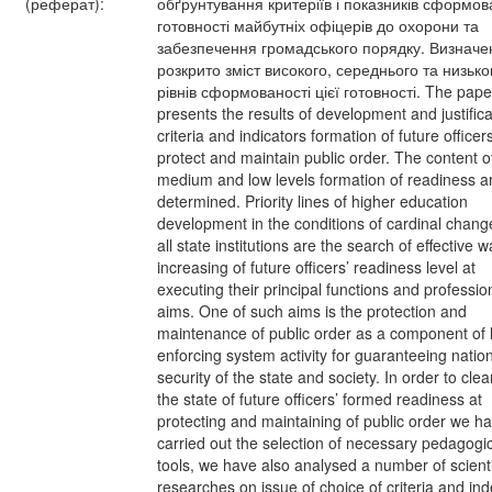
(реферат):
обґрунтування критеріїв і показників сформов
готовності майбутніх офіцерів до охорони та
забезпечення громадського порядку. Визначен
розкрито зміст високого, середнього та низько
рівнів сформованості цієї готовності. The pape
presents the results of development and justifica
criteria and indicators formation of future officer
protect and maintain public order. The content o
medium and low levels formation of readiness a
determined. Priority lines of higher education
development in the conditions of cardinal chang
all state institutions are the search of effective w
increasing of future officers’ readiness level at
executing their principal functions and professio
aims. One of such aims is the protection and
maintenance of public order as a component of 
enforcing system activity for guaranteeing natio
security of the state and society. In order to clea
the state of future officers’ formed readiness at
protecting and maintaining of public order we h
carried out the selection of necessary pedagogi
tools, we have also analysed a number of scienti
researches on issue of choice of criteria and in