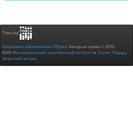
Тема від
Програмне забезпечення DSpace
Авторські права © 2002-
2005
Массачусетський технологічний інститут
та
Х’юлет Пакард
-
Зворотний зв’язок