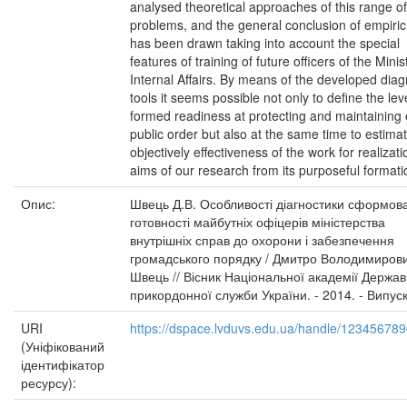
analysed theoretical approaches of this range of
problems, and the general conclusion of empiric
has been drawn taking into account the special
features of training of future officers of the Minis
Internal Affairs. By means of the developed diag
tools it seems possible not only to define the lev
formed readiness at protecting and maintaining 
public order but also at the same time to estima
objectively effectiveness of the work for realizati
aims of our research from its purposeful formati
Опис:
Швець Д.В. Особливості діагностики сформова
готовності майбутніх офіцерів міністерства
внутрішніх справ до охорони і забезпечення
громадського порядку / Дмитро Володимиров
Швець // Вісник Національної академії Держав
прикордонної служби України. - 2014. - Випуск
URI
https://dspace.lvduvs.edu.ua/handle/12345678
(Уніфікований
ідентифікатор
ресурсу):