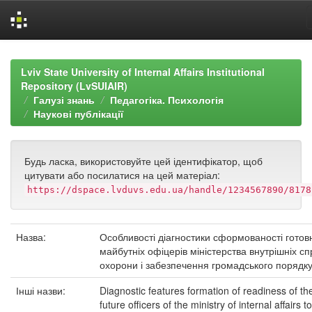
Skip
navigation
Lviv State University of Internal Affairs Institutional
Repository (LvSUIAIR)
Галузі знань
Педагогіка. Психологія
Наукові публікації
Будь ласка, використовуйте цей ідентифікатор, щоб
цитувати або посилатися на цей матеріал:
https://dspace.lvduvs.edu.ua/handle/1234567890/8178
Назва:
Особливості діагностики сформованості готов
майбутніх офіцерів міністерства внутрішніх сп
охорони і забезпечення громадського порядк
Інші назви:
Diagnostic features formation of readiness of th
future officers of the ministry of internal affairs to