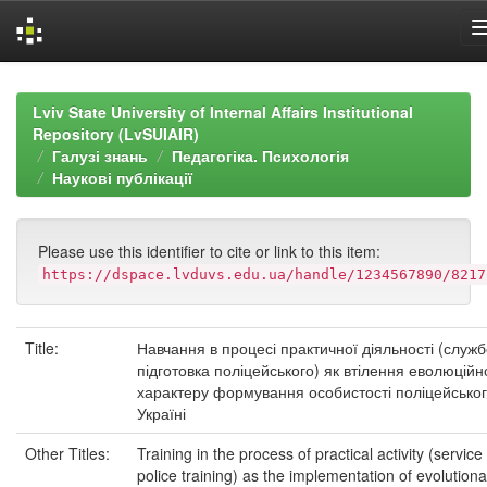
Skip
navigation
Lviv State University of Internal Affairs Institutional
Repository (LvSUIAIR)
Галузі знань
Педагогіка. Психологія
Наукові публікації
Please use this identifier to cite or link to this item:
https://dspace.lvduvs.edu.ua/handle/1234567890/8217
Title:
Навчання в процесі практичної діяльності (служ
підготовка поліцейського) як втілення еволюційн
характеру формування особистості поліцейськог
Україні
Other Titles:
Training in the process of practical activity (service
police training) as the implementation of evolutiona