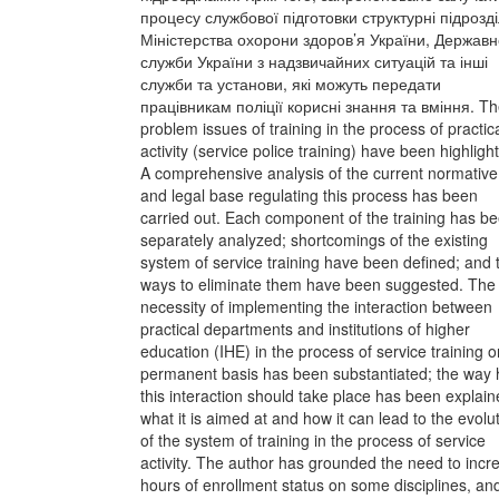
процесу службової підготовки структурні підрозд
Міністерства охорони здоров’я України, Державн
служби України з надзвичайних ситуацій та інші
служби та установи, які можуть передати
працівникам поліції корисні знання та вміння. T
problem issues of training in the process of practic
activity (service police training) have been highligh
A comprehensive analysis of the current normative
and legal base regulating this process has been
carried out. Each component of the training has b
separately analyzed; shortcomings of the existing
system of service training have been defined; and 
ways to eliminate them have been suggested. The
necessity of implementing the interaction between
practical departments and institutions of higher
education (IHE) in the process of service training o
permanent basis has been substantiated; the way
this interaction should take place has been explain
what it is aimed at and how it can lead to the evolu
of the system of training in the process of service
activity. The author has grounded the need to incr
hours of enrollment status on some disciplines, an