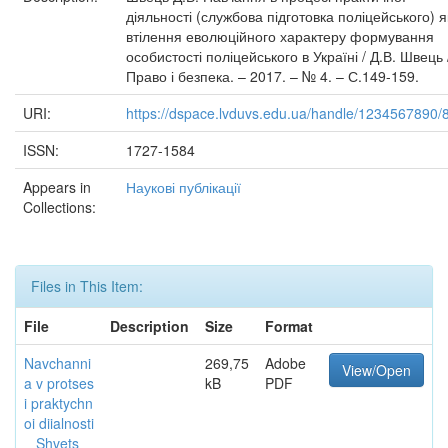
діяльності (службова підготовка поліцейського) я
втілення еволюційного характеру формування
особистості поліцейського в Україні / Д.В. Швець 
Право і безпека. – 2017. – № 4. – С.149-159.
URI:
https://dspace.lvduvs.edu.ua/handle/1234567890/
ISSN:
1727-1584
Appears in
Наукові публікації
Collections:
Files in This Item:
File
Description
Size
Format
Navchanni
269,75
Adobe
View/Open
a v protses
kB
PDF
i praktychn
oi diialnosti
_ Shvets_