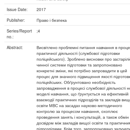
Issue Date:
2017
Publisher:
Право і безпека
Series/Report
;4
no.:
Abstract:
Висвітлено проблемні питання навчання в проце
практичної діяльності (службової підготовки
поліцейського). Зроблено висновки про застарілі
чинної системи підготовки та запропоновано
конкретні зміни, які потрібно запровадити в цей
процес для значного підвищення якості підготов
поліцейських. Обґрунтовано необхідність
запровадження в процесі службової діяльності н
моделі навчання, що ґрунтується на ефективній
взаємодії практичних підрозділів та закладів вищ
освіти МВС на засадах науково-методичного
контролю за процесом навчання, охоплює
проведення занять і консультацій, а також обмін
досвідом між закладів вищої освіти та практичн
підрозділами. Крім того, запропоновано залучат