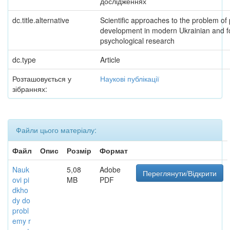
дослідженнях
dc.title.alternative
Scientific approaches to the problem of 
development in modern Ukrainian and f
psychological research
dc.type
Article
Розташовується у
Наукові публікації
зібраннях:
Файли цього матеріалу:
Файл
Опис
Розмір
Формат
Nauk
5,08
Adobe
Переглянути/Відкрити
ovi pi
MB
PDF
dkho
dy do
probl
emy r