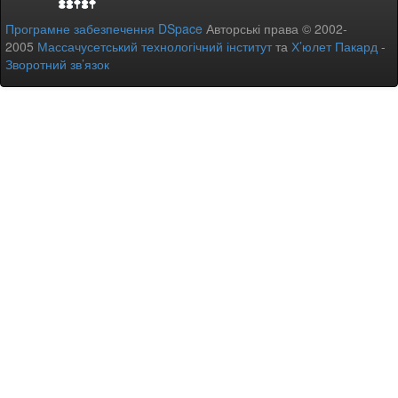
Програмне забезпечення DSpace
Авторські права © 2002-
2005
Массачусетський технологічний інститут
та
Х’юлет Пакард
-
Зворотний зв’язок