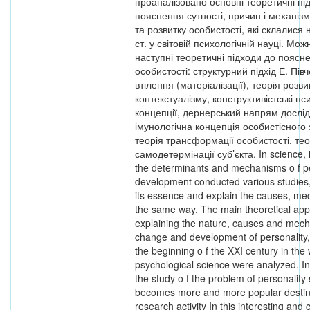
проаналізовано основні теоретичні пі
пояснення сутності, причин і механіз
та розвитку особистості, які склалися 
ст. у світовій психологічній науці. Мож
наступні теоретичні підходи до поясн
особистості: структурний підхід Е. Пів
втілення (матеріалізації), теорія розв
контекстуалізму, конструктивістські пс
концепції, дернерський напрям дослі
імунологічна концепція особистісного
теорія трансформації особистості, тео
самодетермінації суб’єкта. In science, 
the determinants and mechanisms o f pe
development conducted various studies,
its essence and explain the causes, me
the same way. The main theoretical ap
explaining the nature, causes and mech
change and development of personality,
the beginning o f the XXI century in the 
psychological science were analyzed. In
the study o f the problem of personalit
becomes more and more popular destina
research activity In this interesting and