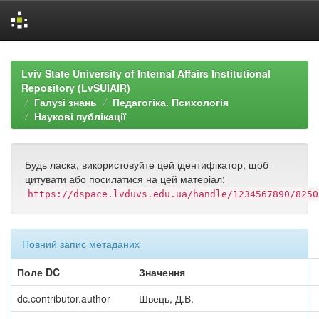
Skip
navigation
Lviv State University of Internal Affairs Institutional
Repository (LvSUIAIR)
Галузі знань
Педагогіка. Психологія
Наукові публікації
Будь ласка, використовуйте цей ідентифікатор, щоб
цитувати або посилатися на цей матеріал:
https://dspace.lvduvs.edu.ua/handle/1234567890/8250
Повний запис метаданих
Поле DC
Значення
dc.contributor.author
Швець, Д.В.