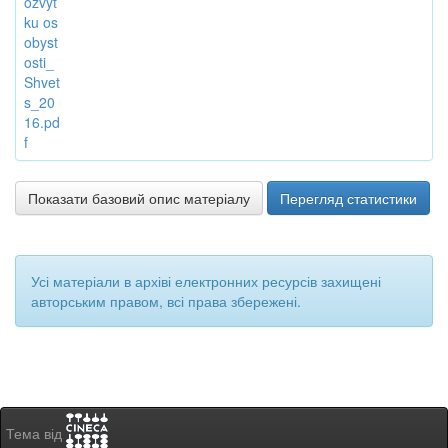
ozvyt
ku os
obyst
osti_
Shvet
s_20
16.pd
f
Показати базовий опис матеріалу
Перегляд статистики
Усі матеріали в архіві електронних ресурсів захищені
авторським правом, всі права збережені.
Тема від