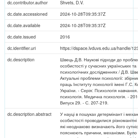
dc.contributor.author
Shvets, D.V.
dc.date.accessioned
2024-10-28T09:35:37Z
dc.date.available
2024-10-28T09:35:37Z
dc.date.issued
2016
dc.identifier.uri
https://dspace.lvduvs.edu.ua/handle/1
dc.description
Швець Д.В. Наукові підходи до пробле
особистості у сучасних українських та
психологічних дослідженнях / Д.В. Шве
Актуальні проблеми психології: збірни
праць Інституту психології імені Г.С.
України. - Серія: Психологія навчання
психологія. Медична психологія. - 2016
Випуск 29. - С. 207-219.
dc.description.abstract
У науці в пошуках детермінант і механ
особистості проводилися різноманітні
які неоднаково визначають його сутніс
пояснюють причини, механізми. Було