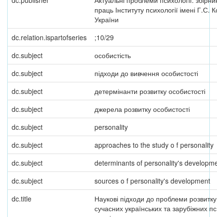
dc.publisher
Актуальні проблеми психології: збірни
праць Інституту психології імені Г.С.
України
dc.relation.ispartofseries
;10/29
dc.subject
особистість
dc.subject
підходи до вивчення особистості
dc.subject
детермінанти розвитку особистості
dc.subject
джерела розвитку особистості
dc.subject
personality
dc.subject
approaches to the study o f personality
dc.subject
determinants of personality's developm
dc.subject
sources o f personality's development
dc.title
Наукові підходи до проблеми розвитку
сучасних українських та зарубіжних п