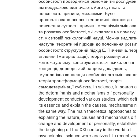
особистості проводилися різноманітні досліджен
які неоднаково визначають його сутність та
пояснюють причини, механізми. Було
проаналізовано основні теоретичні підходи до
пояснення сутності, причин і механізмів змінюв
та розвитку особистості, які склалися на початку
ст. у світовій психологічній науці. Можна виділит
наступні теоретичні підходи до пояснення розви
особистості: структурний підхід Е. Півчевича, тео
втілення (матеріалізації), теорія розвинутого
контекстуалізму, конструктивістські психологічні
концепції, дернерський напрям досліджень,
імунологічна концепція особистісного змінюванн
теорія трансформації особистості, теорія
самодетермінації суб’єкта. In science, in search o
the determinants and mechanisms o f personality
development conducted various studies, which def
its essence and explain the causes, mechanisms no
the same way. The main theoretical approaches to
explaining the nature, causes and mechanisms o f
change and development of personality, establishe
the beginning o f the XXI century in the world o f
psychological science were analyzed. In recent ye