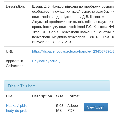
Description:
Швець Д.В. Наукові підходи до проблеми розвитк
особистості у сучасних українських та зарубіжни
психологічних дослідженнях / Д.В. Швець //
Актуальні проблеми психології: збірник наукових
праць Інституту психології імені Г.С. Костюка Н
України. - Серія: Психологія навчання. Генетичн
психологія. Медична психологія. - 2016. - Том 10
Випуск 29. - С. 207-219.
URI:
https://dspace.lvduvs.edu.ua/handle/1234567890/
Appears in
Наукові публікації
Collections:
Files in This Item:
File
Description
Size
Format
Naukovi pidk
5,08
Adobe
View/Open
hody do prob
MB
PDF