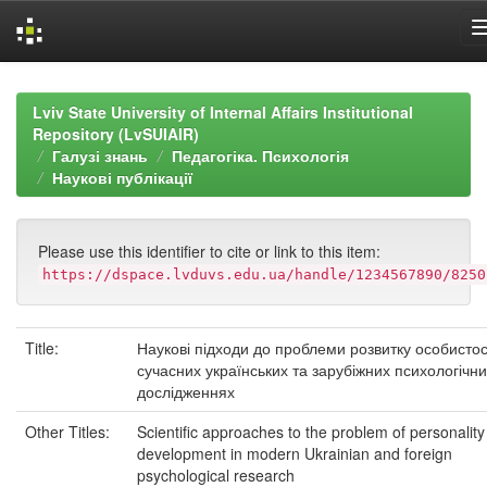
Skip
navigation
Lviv State University of Internal Affairs Institutional
Repository (LvSUIAIR)
Галузі знань
Педагогіка. Психологія
Наукові публікації
Please use this identifier to cite or link to this item:
https://dspace.lvduvs.edu.ua/handle/1234567890/8250
Title:
Наукові підходи до проблеми розвитку особистос
сучасних українських та зарубіжних психологічн
дослідженнях
Other Titles:
Scientific approaches to the problem of personality
development in modern Ukrainian and foreign
psychological research