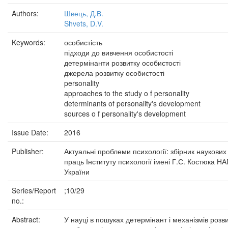
Authors:
Швець, Д.В.
Shvets, D.V.
Keywords:
особистість
підходи до вивчення особистості
детермінанти розвитку особистості
джерела розвитку особистості
personality
approaches to the study o f personality
determinants of personality's development
sources o f personality's development
Issue Date:
2016
Publisher:
Актуальні проблеми психології: збірник наукових
праць Інституту психології імені Г.С. Костюка Н
України
Series/Report
;10/29
no.:
Abstract:
У науці в пошуках детермінант і механізмів розв