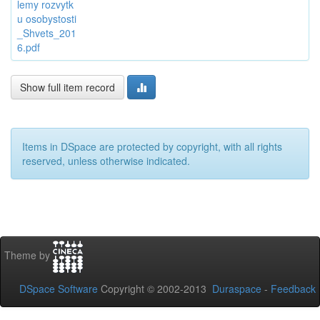
lemy rozvytk
u osobystosti
_Shvets_201
6.pdf
Show full item record
Items in DSpace are protected by copyright, with all rights
reserved, unless otherwise indicated.
Theme by
DSpace Software
Copyright © 2002-2013
Duraspace
-
Feedback