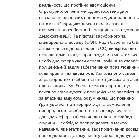
реальності, що постійно еволюціонує.
Структурнологічний метод застосовано для
визначення основних напрямів удосконалення т
оптимізації юридико-психологічних засад
формування особистості поліцейського в умовах
демократизації. На підставі зарубіжного та
міжнародного досвіду (ООН, Ради Європи та О
а також досвід держав-членів ЄС) виокремлено
основні теми з галузі прав людини в межах яких
необхідно сформувати основні вміння та ставле
поліцейський задля забезпечення прав людини 
їхній практичній діяльності. Узагальнено основні
характеристики особистості поліцейського в аспе
прав людини. Зроблено висновок про те, що
важливо сформувати у поліцейського здатність д
за власним задумом, розумінням, що повинно
ґрунтуватися на інтерпретації та осмисленні
попереднього особистого та соціокультурного
досвіду у сфері забезпечення прав та свобод
людини. Необхідно пропрацювати в межах
навчання, як негативний, так і позитивний досвід
нашої держави, у тому числі у сфері недопущен