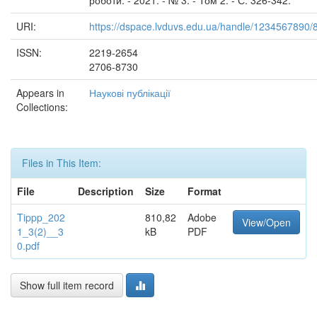
роботи. - 2021. - № 3. - Том 2. - С. 326-342.
URI:
https://dspace.lvduvs.edu.ua/handle/1234567890/
ISSN:
2219-2654
2706-8730
Appears in
Наукові публікації
Collections:
Files in This Item:
File
Description
Size
Format
Tippp_202
810,82
Adobe
View/Open
1_3(2)__3
kB
PDF
0.pdf
Show full item record