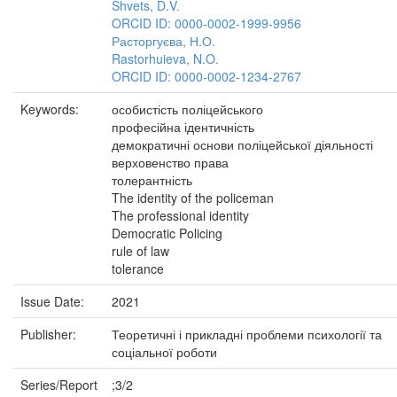
Shvets, D.V.
ORCID ID: 0000-0002-1999-9956
Расторгуєва, Н.О.
Rastorhuieva, N.O.
ORCID ID: 0000-0002-1234-2767
Keywords:
особистість поліцейського
професійна ідентичність
демократичні основи поліцейської діяльності
верховенство права
толерантність
The identity of the policeman
The professional identity
Democratic Policing
rule of law
tolerance
Issue Date:
2021
Publisher:
Теоретичні і прикладні проблеми психології та
соціальної роботи
Series/Report
;3/2