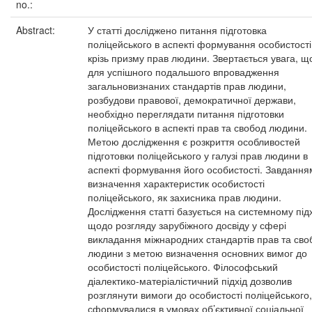
no.:
Abstract:
У статті досліджено питання підготовка
поліцейського в аспекті формування особистості
крізь призму прав людини. Звертається увага, щ
для успішного подальшого впровадження
загальновизнаних стандартів прав людини,
розбудови правової, демократичної держави,
необхідно переглядати питання підготовки
поліцейського в аспекті прав та свобод людини.
Метою дослідження є розкриття особливостей
підготовки поліцейського у галузі прав людини в
аспекті формування його особистості. Завдання
визначення характеристик особистості
поліцейського, як захисника прав людини.
Дослідження статті базується на системному під
щодо розгляду зарубіжного досвіду у сфері
викладання міжнародних стандартів прав та сво
людини з метою визначення основних вимог до
особистості поліцейського. Філософський
діалектико-матеріалістичний підхід дозволив
розглянути вимоги до особистості поліцейського
сформувалися в умовах об’єктивної соціальної