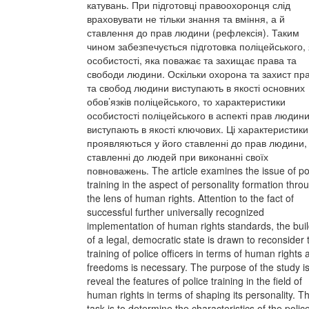
катувань. При підготовці правоохоронця слід
враховувати не тільки знання та вміння, а й
ставлення до прав людини (рефлексія). Таким
чином забезпечується підготовка поліцейського, 
особистості, яка поважає та захищає права та
свободи людини. Оскільки охорона та захист пр
та свобод людини виступають в якості основних
обов’язків поліцейського, то характеристики
особистості поліцейського в аспекті прав людин
виступають в якості ключових. Ці характеристики
проявляються у його ставленні до прав людини,
ставленні до людей при виконанні своїх
повноважень. The article examines the issue of po
training in the aspect of personality formation thro
the lens of human rights. Attention to the fact of
successful further universally recognized
implementation of human rights standards, the bui
of a legal, democratic state is drawn to reconsider 
training of police officers in terms of human rights 
freedoms is necessary. The purpose of the study is
reveal the features of police training in the field of
human rights in terms of shaping its personality. T
task is to determine the characteristics of the polic