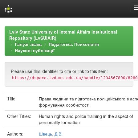
Skip
navigation
Lviv State University of Internal Affairs Institutional
Repository (LvSUIAIR)
Галузі знань
Педагогіка. Психологія
Наукові публікації
Please use this identifier to cite or link to this item:
https://dspace.lvduvs.edu.ua/handle/1234567890/8260
Title:
Права людини та підготовка поліцейського в аспе
формування особистості
Other Titles:
Human rights and police training in the aspect of
personality formation
Authors:
Швець, Д.В.