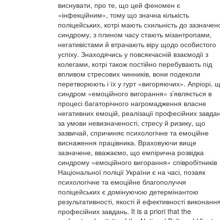
виснувати, про те, що цей феномен є
«інфекційним», тому що значна кількість
поліцейських, котрі мають схильність до зазначен
синдрому, з плином часу стають мізантропами,
негативістами й втрачають віру щодо особистого
успіху. Знаходячись у повсякчасній взаємодії з
колегами, котрі також постійно перебувають під
впливом стресових чинників, вони подеколи
перетворюють і їх у гурт «вигоряючих». Апріорі, 
синдром «емоційного вигорання» з’являється в
процесі багаторічного нагромадження власне
негативних емоцій, реалізації професійних завда
за умови невизначеності, стресу й ризику, що
зазвичай, спричиняє психологічне та емоційне
виснаження працівника. Враховуючи вище
зазначене, вважаємо, що емпірична розвідка
синдрому «емоційного вигорання» співробітників
Національної поліції України є на часі, позаяк
психологічне та емоційне благополуччя
поліцейських є домінуючою детермінантою
результативності, якості й ефективності виконанн
професійних завдань. It is a priori that the