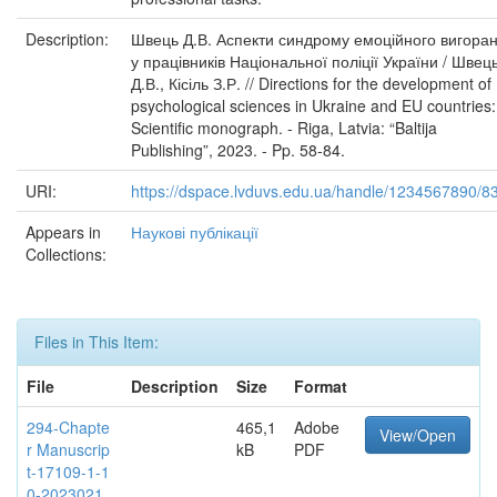
Description:
Швець Д.В. Аспекти синдрому емоційного вигора
у працівників Національної поліції України / Швец
Д.В., Кісіль З.Р. // Directions for the development of
psychological sciences in Ukraine and EU countries:
Scientific monograph. - Riga, Latvia: “Baltija
Publishing”, 2023. - Pp. 58-84.
URI:
https://dspace.lvduvs.edu.ua/handle/1234567890/8
Appears in
Наукові публікації
Collections:
Files in This Item:
File
Description
Size
Format
294-Chapte
465,1
Adobe
View/Open
r Manuscrip
kB
PDF
t-17109-1-1
0-2023021