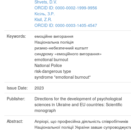
Shvets, D.V.
ORCID ID: 0000-0002-1999-9956
Кісіль, З.Р.
Kisil, Z.R.
ORCID ID: 0000-0003-1405-4547
Keywords:
емоційне вигорання
Національна поліція
ризико-небезпечний кшталт
синдрому «емоційного вигорання»
emotional burnout
National Police
risk-dangerous type
syndrome "emotional burnout"
Issue Date:
2023
Publisher:
Directions for the development of psychological
sciences in Ukraine and EU countries: Scientific
monograph
Abstract:
Апріорі, що професійна діяльність співробітників
Національної поліції України завше супроводжуєт