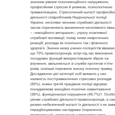
значним рівнем психоемоційного напруження,
професійним стресом й ризиком, психологічною
травматизацією. Стресогенний кшталт професійн
діяльності співробітників Національної поліції
України, негативні чинники службової діяльності
часом спричиняють виникнення негативного яви
– «емоційного вигорання»; утрату позитивної
службової мотивації; появу низки невротичних
реакцій; розлади як психічного так і фізичного
здоров’я. Значна низка учених-поліцеїстів вважаю
що 70% правоохоронців, котрі під час виконання
посадових функцій використовували зброю на
влучення, звільняються зі служби протягом п’яти
років, оскільки пережили значну психічну травму.
Дослідження цієї категорії осіб виявило у них
наявність посттравматичних стресових розладів
(60%), кожен третій працівник поліції відчуває
понадмежове емоційно-психічне навантаження
(36%), функціональні порушення (49,7%)1. Особл
умови службової діяльності правоохоронців, а са
ризико-небезпечний кшталт їх діяльності з не зав
передбачуваними наслідками (поранення,
травмування), комунікація з просуспільними