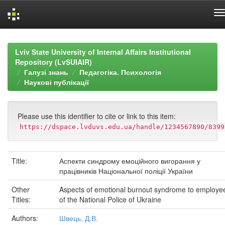
Skip
navigation
Lviv State University of Internal Affairs Institutional
Repository (LvSUIAIR)
Галузі знань
Педагогіка. Психологія
Наукові публікації
Please use this identifier to cite or link to this item:
https://dspace.lvduvs.edu.ua/handle/1234567890/8399
Title:
Аспекти синдрому емоційного вигорання у
працівників Національної поліції України
Other
Aspects of emotional burnout syndrome to employe
Titles:
of the National Police of Ukraine
Authors:
Швець, Д.В.