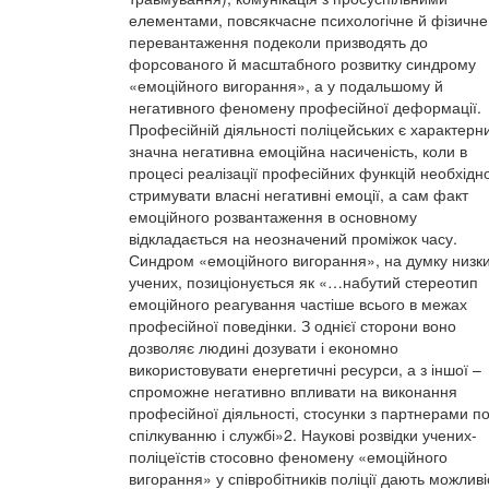
елементами, повсякчасне психологічне й фізичне
перевантаження подеколи призводять до
форсованого й масштабного розвитку синдрому
«емоційного вигорання», а у подальшому й
негативного феномену професійної деформації.
Професійній діяльності поліцейських є характерн
значна негативна емоційна насиченість, коли в
процесі реалізації професійних функцій необхідн
стримувати власні негативні емоції, а сам факт
емоційного розвантаження в основному
відкладається на неозначений проміжок часу.
Синдром «емоційного вигорання», на думку низк
учених, позиціонується як «…набутий стереотип
емоційного реагування частіше всього в межах
професійної поведінки. З однієї сторони воно
дозволяє людині дозувати і економно
використовувати енергетичні ресурси, а з іншої –
спроможне негативно впливати на виконання
професійної діяльності, стосунки з партнерами п
спілкуванню і службі»2. Наукові розвідки учених-
поліцеїстів стосовно феномену «емоційного
вигорання» у співробітників поліції дають можливі