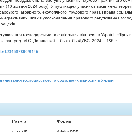
повідей, повідомлень та виступів учасників науково-практичного се
» (18 жовтня 2024 року). У публікаціях учасників висвітлено теорет
дарського, аграрного, екологічного, трудового права і права соціал
ку ефективних шляхів удосконалення правового регулювання господа
роцесів.
гулювання господарських та соціальних відносин в Україні: збірник 
за заг. ред. М.С. Долинської. - Львів: ЛьвДУВС, 2024. - 185 с.
ndle/1234567890/8445
гулювання господарських та соціальних відносин в Україні
Розмір
Формат
2,04 MB
Adobe PDF