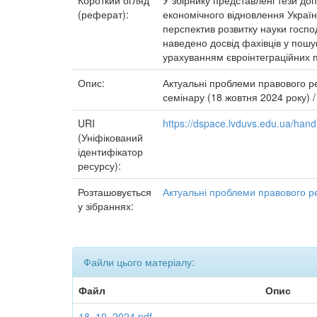
Короткий огляд
У збірнику представлені тези до
(реферат):
економічного відновлення України
перспектив розвитку науки госпо
наведено досвід фахівців у пошу
урахуванням євроінтеграційних п
Опис:
Актуальні проблеми правового ре
семінару (18 жовтня 2024 року) / 
URI
https://dspace.lvduvs.edu.ua/ha
(Уніфікований
ідентифікатор
ресурсу):
Розташовується
Актуальні проблеми правового ре
у зібраннях:
Файли цього матеріалу:
Файл
Опис
18_10_2024.pdf