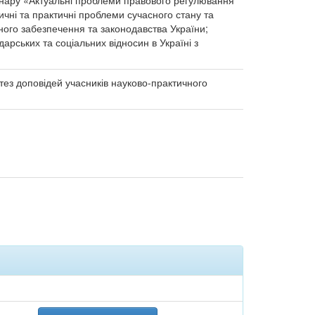
мінару «Актуальні проблеми правового регулювання
ичні та практичні проблеми сучасного стану та
ьного забезпечення та законодавства України;
рських та соціальних відносин в Україні з
тез доповідей учасників науково-практичного