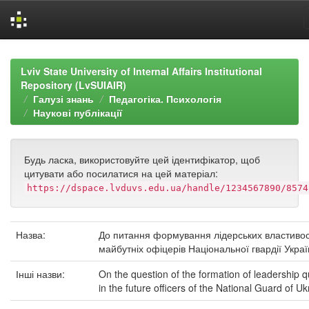
Skip
navigation
Lviv State University of Internal Affairs Institutional
Repository (LvSUIAIR)
Галузі знань
Педагогіка. Психологія
Наукові публікації
Будь ласка, використовуйте цей ідентифікатор, щоб
цитувати або посилатися на цей матеріал:
https://dspace.lvduvs.edu.ua/handle/1234567890/8574
Назва:
До питання формування лідерських властивос
майбутніх офіцерів Національної гвардії Укра
Інші назви:
On the question of the formation of leadership qu
in the future officers of the National Guard of Uk