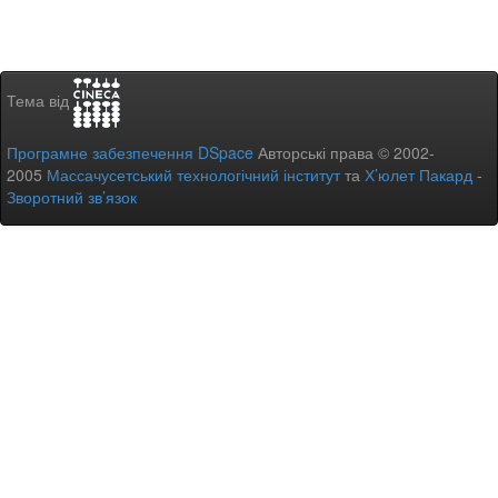
Тема від
Програмне забезпечення DSpace
Авторські права © 2002-
2005
Массачусетський технологічний інститут
та
Х’юлет Пакард
-
Зворотний зв’язок