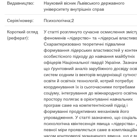
Видавництво:
Науковий вісник Львівського державного
університету внутрішніх справ
Серія/номер:
Психологічна;2
Короткий огляд
У статті розглянуто сучасне осмислення зміст
(реферат):
феноменів «лідерство» та «лідерські властиво
Схарактеризовано теоретичні підвалини
формування лідерських властивостей у контек
особистісного підходу до навчання майбутніх
офіцерів Національної гвардії України. Зазнач
що ґрунтовний аналіз зарубіжного досвіду осві
систем єодним із векторів модернізації сутност
освіти й освітніх технологій, котрий потребує
координування їх із сьогочасними потребами
соціуму, інтегрування до міжнародного освітн
простору полягає в орієнтуванні навчальних
програм саме на компетентнісний підхід і
формуванні продуктивних механізмів його
упровадження. У статті зазначено, що соціаль
психологічна квінтесенція явища «лідерства»
певної міри проявляється саме в комплікаційно
часом контроверзі зазначеного явища, що є в