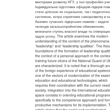
векторами розвитку НГУ, у їхні професійні учи
Індивідуальна підготовка офіцерів-лідерів по
стати цілісною як соціальною, так і педагогіч
системою, котра сприятиме саморозвитку в н
базових сучасних лідерських навиків – кидати
челендж загальноприйнятим обмеженням,
визначати ступінь власної влади та співпрацю
задля успіху. The article examines the modern
understanding of the content of the phenomena
“leadership” and “leadership qualities”. The theo
foundations of the formation of leadership qualiti
the context of a personal approach in the contex
training future ofcers of the National Guard of U
are characterized. It is noted that a thorough an
of the foreign experience of educational systems
one of the vectors of modernization of the esse
education and educational technologies, which
requires their coordination with the current need
society, integration into the international educati
space consists in orienting educational program
specifcally to the competence approach and for
productive mechanisms for its implementation. 
article states that the social and psychological