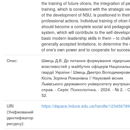
the training of future ofcers, the integration of p
training, which is consistent with the strategic ve
of the development of NSU, is positioned in their
professional actions. Individual training of ofcer
should become a complete social and pedagogi
system, which will contribute to the self-develop
basic modern leadership skills in them – to chal
generally accepted limitations, to determine the
of one's own power and to cooperate for succes
Опис:
Швець Д.В. До питання формування лідерськ
властивостей у майбутніх офіцерів Національ
гвардії України / Швець Дмитро Володимирови
Кісіль Зоряна Романівна // Науковий вісник
Львівського державного університету внутрішн
справ. - Серія: Психологічна. - 2024. - № 2. - С
52.
URI
https://dspace.lvduvs.edu.ua/handle/12345678
(Уніфікований
ідентифікатор
ресурсу):