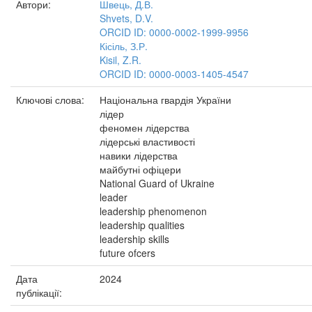
Автори:
Швець, Д.В.
Shvets, D.V.
ORCID ID: 0000-0002-1999-9956
Кісіль, З.Р.
Kisil, Z.R.
ORCID ID: 0000-0003-1405-4547
Ключові слова:
Національна гвардія України
лідер
феномен лідерства
лідерські властивості
навики лідерства
майбутні офіцери
National Guard of Ukraine
leader
leadership phenomenon
leadership qualities
leadership skills
future ofcers
Дата
2024
публікації: