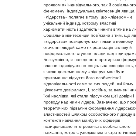
проявом як індивідуального, так й соціального
феномену. Індивідуальна квінтесенція явища
«лідерства» полягає в тому, що «лідером» є
унікальний індивід, котрому властиві
харизматичність і здатність чинити вплив на 
Соціальна квінтесенція пов’язана з тим, що 
«лідерства» позиціонується тільки в певному
оточенні людей саме як реалізація впливу й
неформального ступеня влади над індивідами
Безсумнівно, із наведеного протиріччя форму
власне індивідуально-соціальна своєрідність, 
з якою достеменному «лідеру» має бути
притаманне відчуття його особистісної
відповідальності саме за тих людей, які йому
цілковито довірилися, і, зосібна, за вчинені ним
їхні наслідки, які стали підсумком цієї довіри і
проводу над ними лідера. Зазначено, що пос
теоретичних підвалин формування лідерськи
властивостей шляхом особистісного підходу в
контексті навчання майбутніх офіцерів
позиціоновано інтегрованість особистісного
навчання, котре є узгодженим із стратегічним