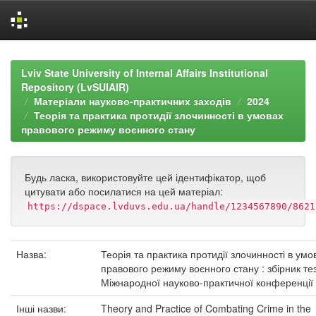
Skip
navigation
Lviv State University of Internal Affairs Institutional
Repository (LvSUIAIR)
Матеріали науково-практичних заходів
2024
Теорія та практика протидії злочинності в умовах
правового режиму воєнного стану
Будь ласка, використовуйте цей ідентифікатор, щоб
цитувати або посилатися на цей матеріал:
https://dspace.lvduvs.edu.ua/handle/1234567890/8621
Назва:
Теорія та практика протидії злочинності в умо
правового режиму воєнного стану : збірник те
Міжнародної науково-практичної конференції
Інші назви:
Theory and Practice of Combating Crime in the