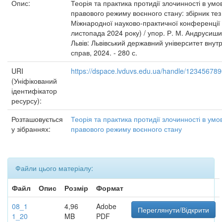
Опис:
Теорія та практика протидії злочинності в умо
правового режиму воєнного стану: збірник тез
Міжнародної науково-практичної конференції 
листопада 2024 року) / упор. Р. М. Андрусиши
Львів: Львівський державний університет внутр
справ, 2024. - 280 с.
URI
https://dspace.lvduvs.edu.ua/handle/12345678
(Уніфікований
ідентифікатор
ресурсу):
Розташовується
Теорія та практика протидії злочинності в умо
у зібраннях:
правового режиму воєнного стану
Файли цього матеріалу:
Файл
Опис
Розмір
Формат
08_1
4,96
Adobe
Переглянути/Відкрити
1_20
MB
PDF