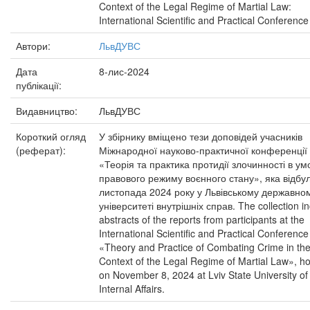
Context of the Legal Regime of Martial Law:
International Scientific and Practical Conference
Автори:
ЛьвДУВС
Дата
8-лис-2024
публікації:
Видавництво:
ЛьвДУВС
Короткий огляд
У збірнику вміщено тези доповідей учасників
(реферат):
Міжнародної науково-практичної конференції
«Теорія та практика протидії злочинності в ум
правового режиму воєнного стану», яка відбу
листопада 2024 року у Львівському державно
університеті внутрішніх справ. The collection i
abstracts of the reports from participants at the
International Scientific and Practical Conference
«Theory and Practice of Combating Crime in th
Context of the Legal Regime of Martial Law», h
on November 8, 2024 at Lviv State University of
Internal Affairs.