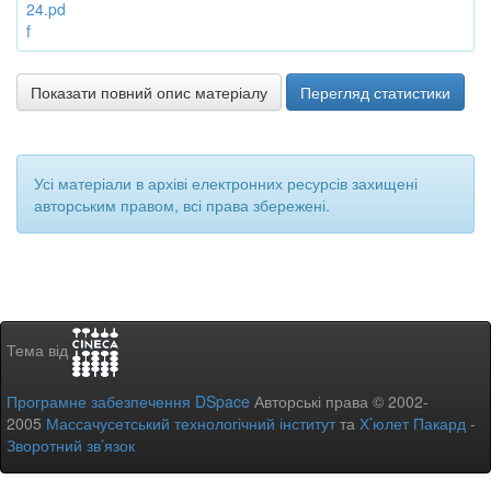
24.pd
f
Показати повний опис матеріалу
Перегляд статистики
Усі матеріали в архіві електронних ресурсів захищені
авторським правом, всі права збережені.
Тема від
Програмне забезпечення DSpace
Авторські права © 2002-
2005
Массачусетський технологічний інститут
та
Х’юлет Пакард
-
Зворотний зв’язок