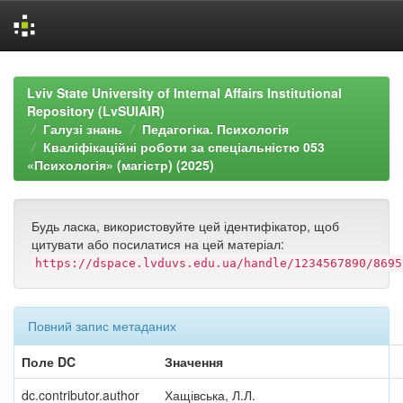
Skip
navigation
Lviv State University of Internal Affairs Institutional
Repository (LvSUIAIR)
Галузі знань
Педагогіка. Психологія
Кваліфікаційні роботи за спеціальністю 053
«Психологія» (магістр) (2025)
Будь ласка, використовуйте цей ідентифікатор, щоб
цитувати або посилатися на цей матеріал:
https://dspace.lvduvs.edu.ua/handle/1234567890/8695
Повний запис метаданих
Поле DC
Значення
dc.contributor.author
Хащівська, Л.Л.