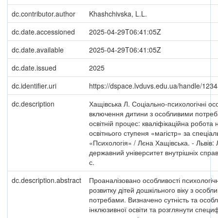
dc.contributor.author
Khashchivska, L.L.
dc.date.accessioned
2025-04-29T06:41:05Z
dc.date.available
2025-04-29T06:41:05Z
dc.date.issued
2025
dc.identifier.uri
https://dspace.lvduvs.edu.ua/handle/12
dc.description
Хащівська Л. Соціально-психологічні ос
включення дитини з особливими потреб
освітній процес: кваліфікаційна робота 
освітнього ступеня «магістр» за спеціал
«Психологія» / Лєна Хащівська. - Львів: 
державний університет внутрішніх справ,
с.
dc.description.abstract
Проаналізовано особливості психологіч
розвитку дітей дошкільного віку з особл
потребами. Визначено сутність та особл
інклюзивної освіти та розглянути специф