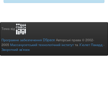
Тема від
Програмне забезпечення DSpace
Авторські права © 2002-
2005
Массачусетський технологічний інститут
та
Х’юлет Пакард
-
Зворотний зв’язок