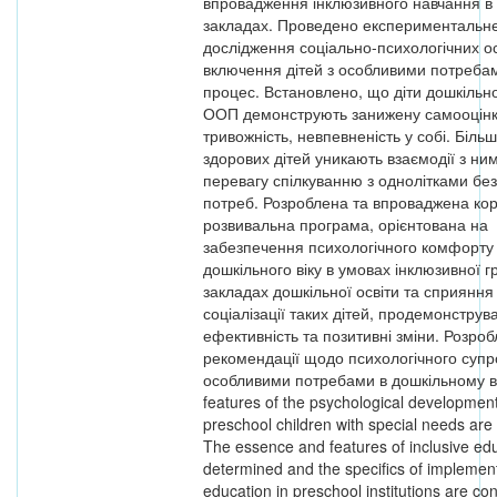
впровадження інклюзивного навчання в
закладах. Проведено експериментальн
дослідження соціально-психологічних о
включення дітей з особливими потребам
процес. Встановлено, що діти дошкільног
ООП демонструють занижену самооцінк
тривожність, невпевненість у собі. Більш
здорових дітей уникають взаємодії з ни
перевагу спілкуванню з однолітками бе
потреб. Розроблена та впроваджена кор
розвивальна програма, орієнтована на
забезпечення психологічного комфорту
дошкільного віку в умовах інклюзивної г
закладах дошкільної освіти та сприяння
соціалізації таких дітей, продемонструв
ефективність та позитивні зміни. Розро
рекомендації щодо психологічного супро
особливими потребами в дошкільному ві
features of the psychological development
preschool children with special needs are
The essence and features of inclusive ed
determined and the specifics of implement
education in preschool institutions are co