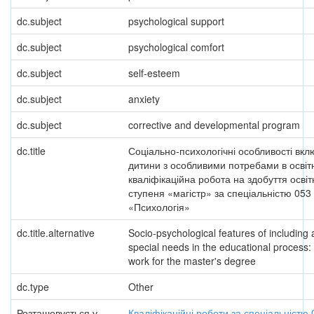
dc.subject
psychological support
dc.subject
psychological comfort
dc.subject
self-esteem
dc.subject
anxiety
dc.subject
corrective and developmental program
dc.title
Соціально-психологічні особливості вк
дитини з особливими потребами в освіт
кваліфікаційна робота на здобуття освіт
ступеня «магістр» за спеціальністю 053
«Психологія»
dc.title.alternative
Socio-psychological features of including a
special needs in the educational process: 
work for the master's degree
dc.type
Other
Розташовується у
Кваліфікаційні роботи за спеціальністю