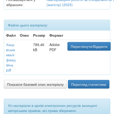
зібраннях:
(магістр) (2025)
Файли цього матеріалу:
Файл
Опис
Розмір
Формат
Хащі
789,46
Adobe
Переглянути/Відкрити
вська
kB
PDF
квалі
фікац
ійна.
pdf
Показати базовий опис матеріалу
Перегляд статистики
Усі матеріали в архіві електронних ресурсів захищені
авторським правом, всі права збережені.