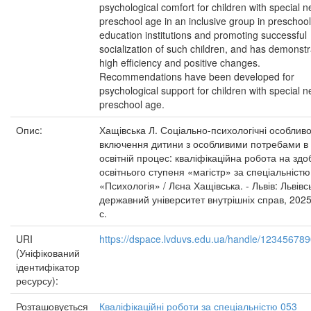
psychological comfort for children with special n
preschool age in an inclusive group in preschool
education institutions and promoting successful
socialization of such children, and has demonst
high efficiency and positive changes.
Recommendations have been developed for
psychological support for children with special n
preschool age.
Опис:
Хащівська Л. Соціально-психологічні особливо
включення дитини з особливими потребами в
освітній процес: кваліфікаційна робота на здо
освітнього ступеня «магістр» за спеціальністю
«Психологія» / Лєна Хащівська. - Львів: Львівс
державний університет внутрішніх справ, 2025
с.
URI
https://dspace.lvduvs.edu.ua/handle/12345678
(Уніфікований
ідентифікатор
ресурсу):
Розташовується
Кваліфікаційні роботи за спеціальністю 053