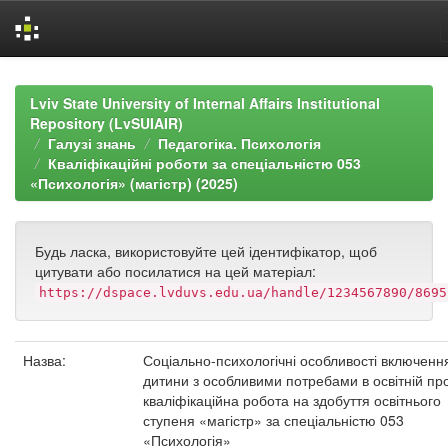
Skip
navigation
Lviv State University of Internal Affairs Institutional
Repository (LvSUIAIR)
Галузі знань
Педагогіка. Психологія
Кваліфікаційні роботи за спеціальністю 053
«Психологія» (магістр) (2025)
Будь ласка, використовуйте цей ідентифікатор, щоб
цитувати або посилатися на цей матеріал:
https://dspace.lvduvs.edu.ua/handle/1234567890/8695
Назва:
Соціально-психологічні особливості включенн
дитини з особливими потребами в освітній пр
кваліфікаційна робота на здобуття освітнього
ступеня «магістр» за спеціальністю 053
«Психологія»