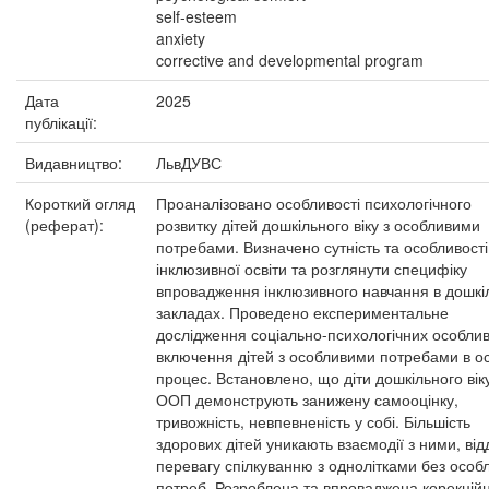
self-esteem
anxiety
corrective and developmental program
Дата
2025
публікації:
Видавництво:
ЛьвДУВС
Короткий огляд
Проаналізовано особливості психологічного
(реферат):
розвитку дітей дошкільного віку з особливими
потребами. Визначено сутність та особливості
інклюзивної освіти та розглянути специфіку
впровадження інклюзивного навчання в дошкі
закладах. Проведено експериментальне
дослідження соціально-психологічних особли
включення дітей з особливими потребами в ос
процес. Встановлено, що діти дошкільного віку
ООП демонструють занижену самооцінку,
тривожність, невпевненість у собі. Більшість
здорових дітей уникають взаємодії з ними, ві
перевагу спілкуванню з однолітками без особ
потреб. Розроблена та впроваджена корекцій