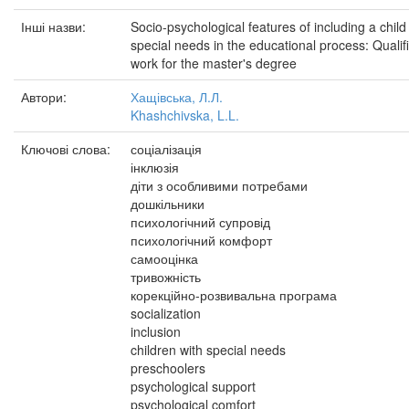
Інші назви:
Socio-psychological features of including a child
special needs in the educational process: Qualif
work for the master's degree
Автори:
Хащівська, Л.Л.
Khashchivska, L.L.
Ключові слова:
соціалізація
інклюзія
діти з особливими потребами
дошкільники
психологічний супровід
психологічний комфорт
самооцінка
тривожність
корекційно-розвивальна програма
socialization
inclusion
children with special needs
preschoolers
psychological support
psychological comfort