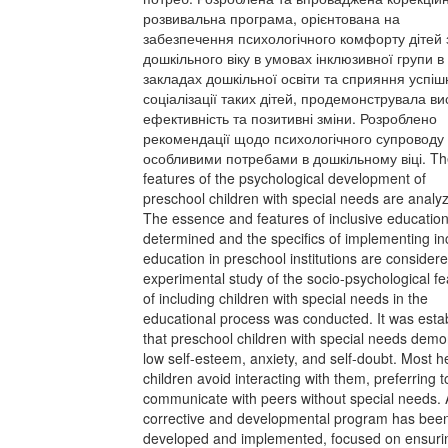
розвивальна програма, орієнтована на
забезпечення психологічного комфорту дітей
дошкільного віку в умовах інклюзивної групи в
закладах дошкільної освіти та сприяння успіш
соціалізації таких дітей, продемонструвала ви
ефективність та позитивні зміни. Розроблено
рекомендації щодо психологічного супроводу 
особливими потребами в дошкільному віці. Th
features of the psychological development of
preschool children with special needs are analy
The essence and features of inclusive educatio
determined and the specifics of implementing in
education in preschool institutions are consider
experimental study of the socio-psychological fe
of including children with special needs in the
educational process was conducted. It was esta
that preschool children with special needs demo
low self-esteem, anxiety, and self-doubt. Most h
children avoid interacting with them, preferring t
communicate with peers without special needs. 
corrective and developmental program has bee
developed and implemented, focused on ensuri