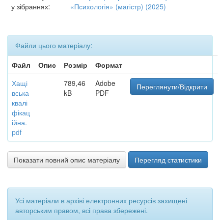
у зібраннях:
«Психологія» (магістр) (2025)
Файли цього матеріалу:
Файл
Опис
Розмір
Формат
Хащі
789,46
Adobe
Переглянути/Відкрити
вська
kB
PDF
квалі
фікац
ійна.
pdf
Показати повний опис матеріалу
Перегляд статистики
Усі матеріали в архіві електронних ресурсів захищені
авторським правом, всі права збережені.