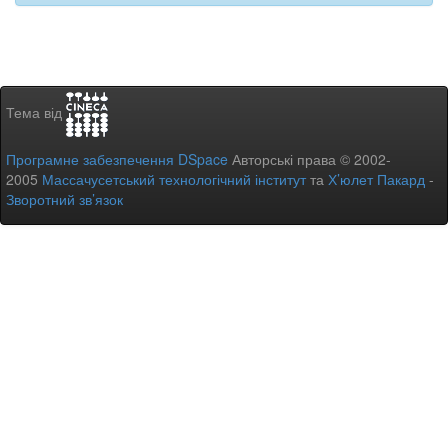
Тема від
Програмне забезпечення DSpace
Авторські права © 2002-
2005
Массачусетський технологічний інститут
та
Х’юлет Пакард
-
Зворотний зв’язок