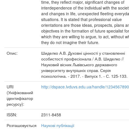
time, they reflect major, significant changes of
interdependence of the individual with the societ
and changes in life, unexpected fleeting everyd
situations. It is stated that professional value
orientations are those ideas, prospects, plans a
objectives in the formation of future specialist fo
which they are willing to argue, to act, without w
they do not imagine their future.
Опис:
Шиделко А.В. Духовні цінності у становленні
особистості професіонала / А.В. Шиделко //
Науковий вісник Львівського державного
університету внутрішніх справ. Серія
психологічна. - 2017. - Випуск 1. - С. 125-133.
URI
http://dspace.lvduvs.edu.ua/handle/123456789
(Уніфікований
ідентифікатор
ресурсу):
ISSN:
2311-8458
Розташовується
Наукові публікації