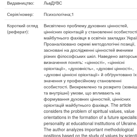
Видавництво:
ЛьвДУВС
Серія/номер:
Психологічна;1
Короткий огляд
Висвітлено проблему духовних цінностей,
(реферат):
ціннісних орієнтацій у становленні особистості
майбутнього фахівця в освітніх закладах Украї
Проаналізовано окремі методологічні позиції,
засновані на дослідженні цінностей вченими
різних філософських шкіл. Наведено авторськ
визначення понять: «цінності», «ціннісні
орієнтації», «духовність», «духовні цінності»,
«духовні ціннісні орієнтації» й обґрунтовано їх
значення у професійному становленні
особистості. Виокремлено та розкрито (зовніш
та внутрішні) умови, що впливають на
формування духовних цінностей, ціннісних
орієнтацій майбутнього фахівця. The article
considers the problem of spiritual values, value
orientations in the formation of a future specialis
personality at educational institutions of Ukraine
The author analyzes important methodological
positions based on the study of values by scienti