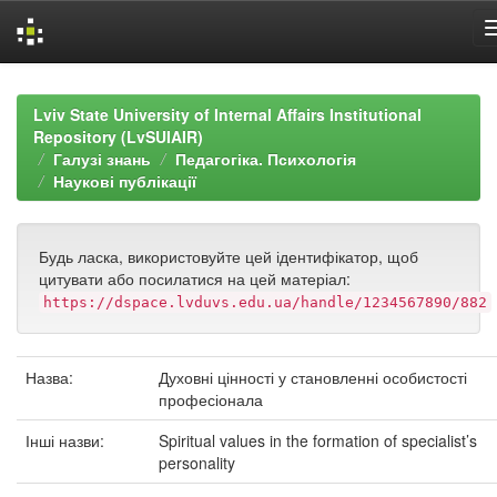
Skip
navigation
Lviv State University of Internal Affairs Institutional
Repository (LvSUIAIR)
Галузі знань
Педагогіка. Психологія
Наукові публікації
Будь ласка, використовуйте цей ідентифікатор, щоб
цитувати або посилатися на цей матеріал:
https://dspace.lvduvs.edu.ua/handle/1234567890/882
Назва:
Духовні цінності у становленні особистості
професіонала
Інші назви:
Spiritual values in the formation of specialist’s
personality