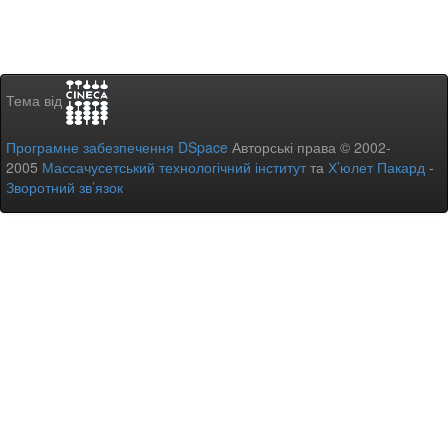
Тема від
Програмне забезпечення DSpace
Авторські права © 2002-
2005
Массачусетський технологічний інститут
та
Х’юлет Пакард
-
Зворотний зв’язок