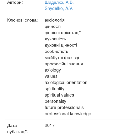
Автори:
Шиделко, А.В.
Shydelko, A.V.
Ключові слова:
аксіологія
цінності
ціннісні орієнтації
духовність
духовні цінності
особистість
майбутні фахівці
професійні знання
axiology
values
axiological orientation
spirituality
spiritual values
personality
future professionals
professional knowledge
Дата
2017
публікації: