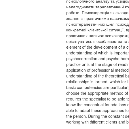
психологічного аналізу та усвід
налагоджувати терапевтичний кон
роботи. Психокорекція як складо
знання із практичними навичкам
психотерапевтичних шкіл психодин
конкретної клієнтської ситуації,
практичних навичок психокорекці
орієнтуватись в особливостях та за
element of the development of a cul
understanding of which is important 
psychocorrection and psychotherapeu
practice or is at the stage of rea
application of professional methodo
understanding of the theoretical ba
relationships is formed, which for 
basic competencies are particularly
choose the appropriate method of 
requires the specialist to be able to
know the conceptual foundations of
able to adapt these approaches to a
the person. During the constant dev
working with different clients and 