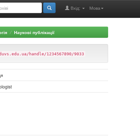
Вхід:
Мова
огія
Наукові публікації
duvs.edu.ua/handle/1234567890/9033
ця
ologist