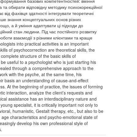
ня формування базових компетентностей: вміння
а та обирати відповідну методику психокорекційної
 від фахівця здатності інтегрувати теоретичні
ише знання концептуальних основ різних
тощо, а й уміння адаптувати ці підходи до
оційний стан людини. Під час постійного розвитку
оботи взаємодії з різними клієнтами та краще
gists into practical activities is an important
ls of psychocorrection are theoretical skills, the
complete structure of the basic skills of
e useful to a psychologist who is just starting his
 revealed through a comprehensive approach to the
work with the psyche, at the same time, his
heir basis an understanding of cause-and-effect
ss. At the beginning of practice, the issues of forming
tic interaction, analyze the client’s requests and
al assistance has an interdisciplinary nature and
oung specialist, it is critically important not only to
ral, humanistic, Gestalt therapy, etc., but also to be
t, age characteristics and psycho-emotional state of
reasingly develop his own professional style of
s.