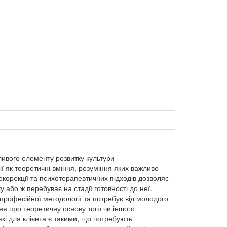
ажливого елементу розвитку культури
ї як теоретичні вміння, розуміння яких важливо
окорекції та психотерапевтичних підходів дозволяє
 або ж перебуває на стадії готовності до неї.
професійної методології та потребує від молодого
ння про теоретичну основу того чи іншого
які для клієнта є такими, що потребують