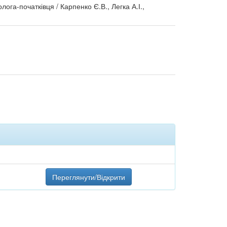
ога-початківця / Карпенко Є.В., Легка А.І.,
Переглянути/Відкрити