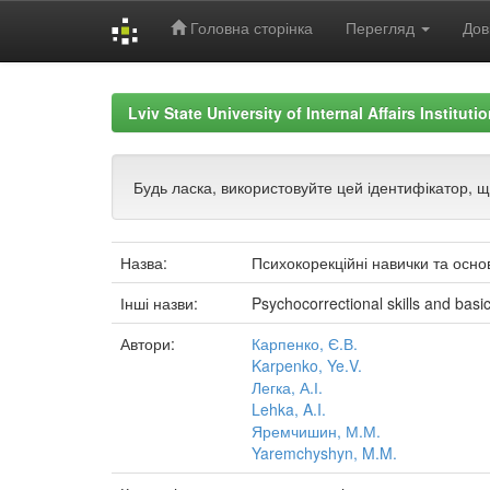
Головна сторінка
Перегляд
Дов
Skip
navigation
Lviv State University of Internal Affairs Institut
Будь ласка, використовуйте цей ідентифікатор, 
Назва:
Психокорекційні навички та основ
Інші назви:
Psychocorrectional skills and basic
Автори:
Карпенко, Є.В.
Karpenko, Ye.V.
Легка, А.І.
Lehka, A.I.
Яремчишин, М.М.
Yaremchyshyn, M.M.