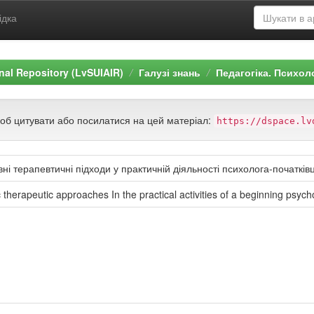
ідка
ional Repository (LvSUIAIR)
Галузі знань
Педагогіка. Психол
щоб цитувати або посилатися на цей матеріал:
https://dspace.lv
ні терапевтичні підходи у практичній діяльності психолога-початків
 therapeutic approaches In the practical activities of a beginning psych