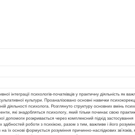
тивної інтеграції психологів-початківців у практичну діяльність як в
ультативної культури. Проаналізовано основні навички психокорекці
ній діяльності психолога. Розглянуто структуру основних вмінь псих
ти, які знадобляться психологу, який тільки починає свою практику
ної допомоги розкривається через комплексний підхід застосування 
х здібностей роботи з психікою, разом з тим, важливе і його розумі
 на їх основі формується розуміння причинно-наслідкових зв’язків, 