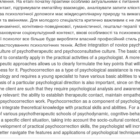
омлення. На етапі початку практики особливо актуальними є питан
такт, підтримувати емпатійну взаємодію, аналізувати запити клієнт
ва психологічної допомоги має міждисциплінарну природу та вимагає
и та вміннями. Для молодого спеціаліста критично важливим є не л
амічної, когнітивно-поведінкової, гуманістичної, гештальт-терапії 
 враховуючи соціокультурний контекст, вікові особливості та психоем
ї психолог все більше буде виробляти власний професійний стиль р
стосуваннях психологічних технік. Active integration of novice psycholo
ture of psychotherapeutic and psychoconsultative culture. The basic skil
to constantly apply in the practical activities of a psychologist. A more 
tic approaches allows us to clearly formulate the key points that will b
diness for it. Psychocorrection as a type of psychological assistance is
logy and requires a young specialist to have various basic abilities to 
sis of a particular psychological direction is also important, since on t
the client are such that they require psychological analysis and awarene
 relevant: the ability to establish therapeutic contact, maintain empathe
psychocorrection work. Psychocorrection as a component of psychologic
 integrate theoretical knowledge with practical skills and abilities. For a y
 various psychotherapeutic schools of psychodynamic, cognitive-behavio
 specific client situation, taking into account the socio-cultural contex
elopment of practical psychocorrection skills, the psychologist will inc
better navigate the features and applications of psychological technique