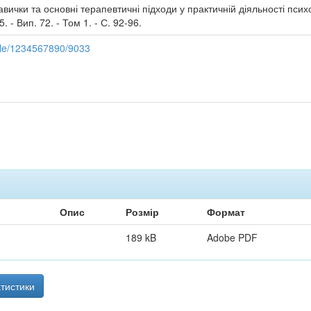
вички та основні терапевтичні підходи у практичній діяльності психол
 - Вип. 72. - Том 1. - С. 92-96.
ndle/1234567890/9033
Опис
Розмір
Формат
189 kB
Adobe PDF
тистики