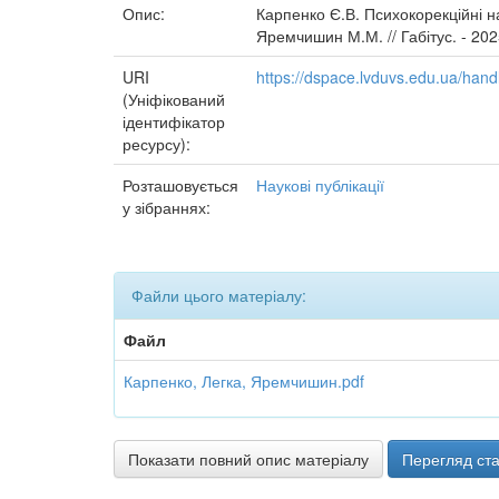
Опис:
Карпенко Є.В. Психокорекційні на
Яремчишин М.М. // Габітус. - 2025.
URI
https://dspace.lvduvs.edu.ua/ha
(Уніфікований
ідентифікатор
ресурсу):
Розташовується
Наукові публікації
у зібраннях:
Файли цього матеріалу:
Файл
Карпенко, Легка, Яремчишин.pdf
Показати повний опис матеріалу
Перегляд ста