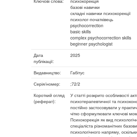
Ключові слова:
психокорекція
базові навички
складні навички психокорекції
психолог-початківець
psychocorrection
basic skills
complex psychocorrection skills
beginner psychologist
Дата
2025
публікації:
Видавництво:
Габітус
Серія/номер:
;72/2
Короткий огляд
У статті розкрито особливості ак
(реферат):
психотерапевтичної та психоконс
постійно застосовувати у практич
чітко сформулювати ключові момен
Психокорекція як вид психологіч
спеціаліста різноманітних базови
психологічного напряму, оскільки