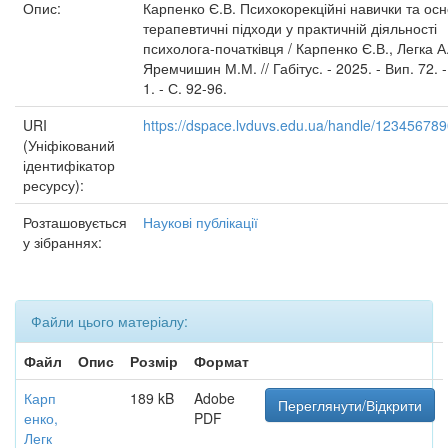
Опис:
Карпенко Є.В. Психокорекційні навички та осн
терапевтичні підходи у практичній діяльності
психолога-початківця / Карпенко Є.В., Легка А.
Яремчишин М.М. // Габітус. - 2025. - Вип. 72. 
1. - С. 92-96.
URI
https://dspace.lvduvs.edu.ua/handle/12345678
(Уніфікований
ідентифікатор
ресурсу):
Розташовується
Наукові публікації
у зібраннях:
Файли цього матеріалу:
Файл
Опис
Розмір
Формат
Карп
189 kB
Adobe
Переглянути/Відкрити
енко,
PDF
Легк