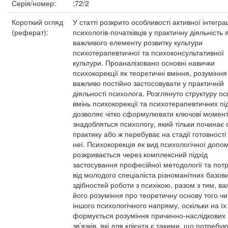
Серія/номер:
;72/2
Короткий огляд
У статті розкрито особливості активної інтеграц
(реферат):
психологів-початківців у практичну діяльність 
важливого елементу розвитку культури
психотерапевтичної та психоконсультативної
культури. Проаналізовано основні навички
психокорекції як теоретичні вміння, розуміння
важливо постійно застосовувати у практичній
діяльності психолога. Розглянуто структуру о
вмінь психокорекції та психотерапевтичних пі
дозволяє чітко сформулювати ключові моменти
знадобляться психологу, який тільки починає
практику або ж перебуває на стадії готовності
неї. Психокорекція як вид психологічної допо
розкривається через комплексний підхід
застосування професійної методології та пот
від молодого спеціаліста різноманітних базов
здібностей роботи з психікою, разом з тим, ва
його розуміння про теоретичну основу того чи
іншого психологічного напряму, оскільки на їх
формується розуміння причинно-наслідкових
зв’язків, які для клієнта є такими, що потребу