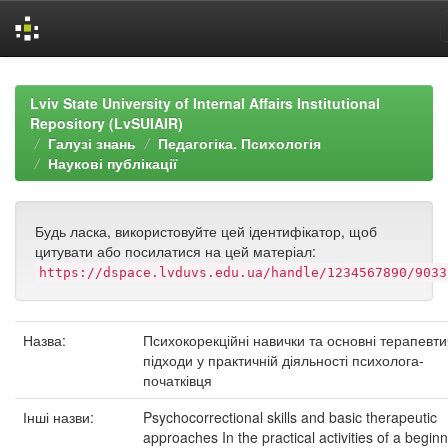
Skip
navigation
Lviv State University of Internal Affairs Institutional
Repository (LvSUIAIR)
Галузі знань
Педагогіка. Психологія
Наукові публікації
Будь ласка, використовуйте цей ідентифікатор, щоб
цитувати або посилатися на цей матеріал:
https://dspace.lvduvs.edu.ua/handle/1234567890/9033
Назва:
Психокорекційні навички та основні терапевти
підходи у практичній діяльності психолога-
початківця
Інші назви:
Psychocorrectional skills and basic therapeutic
approaches In the practical activities of a begin