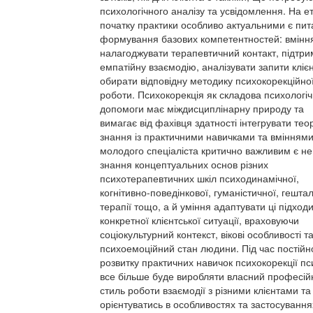
психологічного аналізу та усвідомлення. На ет
початку практики особливо актуальними є пи
формування базових компетентностей: вмінн
налагоджувати терапевтичний контакт, підтри
емпатійну взаємодію, аналізувати запити кліє
обирати відповідну методику психокорекційно
роботи. Психокорекція як складова психологіч
допомоги має міждисциплінарну природу та
вимагає від фахівця здатності інтегрувати тео
знання із практичними навичками та вміннями
молодого спеціаліста критично важливим є н
знання концептуальних основ різних
психотерапевтичних шкіл психодинамічної,
когнітивно-поведінкової, гуманістичної, гештал
терапії тощо, а й уміння адаптувати ці підход
конкретної клієнтської ситуації, враховуючи
соціокультурний контекст, вікові особливості т
психоемоційний стан людини. Під час постійн
розвитку практичних навичок психокорекції пс
все більше буде виробляти власний професій
стиль роботи взаємодії з різними клієнтами т
орієнтуватись в особливостях та застосування