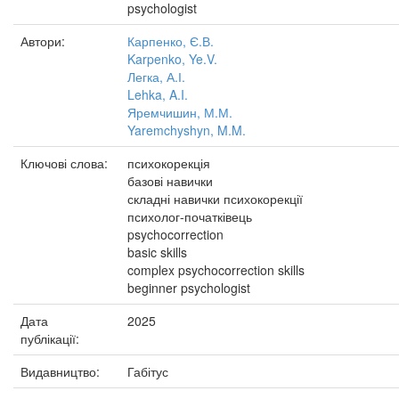
psychologist
Автори:
Карпенко, Є.В.
Karpenko, Ye.V.
Легка, А.І.
Lehka, A.I.
Яремчишин, М.М.
Yaremchyshyn, M.M.
Ключові слова:
психокорекція
базові навички
складні навички психокорекції
психолог-початківець
psychocorrection
basic skills
complex psychocorrection skills
beginner psychologist
Дата
2025
публікації:
Видавництво:
Габітус