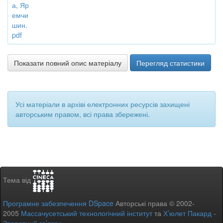
а, Яр
емчи
шин.
pdf
Показати повний опис матеріалу
Перегляд статистики
Усі матеріали в архіві електронних ресурсів захищені
авторським правом, всі права збережені.
Тема від
Програмне забезпечення DSpace
Авторські права © 2002-
2005
Массачусетський технологічний інститут
та
Х’юлет Пакард
-