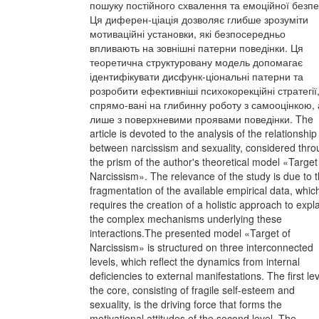
пошуку постійного схвалення та емоційної безпе
Ця диферен-ціація дозволяє глибше зрозуміти
мотиваційні установки, які безпосередньо
впливають на зовнішні патерни поведінки. Ця
теоретична структуровану модель допомагає
ідентифікувати дисфунк-ціональні патерни та
розробити ефективніші психокорекційні стратегії
спрямо-вані на глибинну роботу з самооцінкою, 
лише з поверхневими проявами поведінки. The
article is devoted to the analysis of the relationship
between narcissism and sexuality, considered thr
the prism of the author's theoretical model «Target
Narcissism». The relevance of the study is due to 
fragmentation of the available empirical data, whic
requires the creation of a holistic approach to expl
the complex mechanisms underlying these
interactions.The presented model «Target of
Narcissism» is structured on three interconnected
levels, which reflect the dynamics from internal
deficiencies to external manifestations. The first lev
the core, consisting of fragile self-esteem and
sexuality, is the driving force that forms the
motivational attitudes of the second level. The