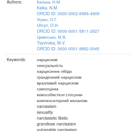
Authors:
Калька, Н.М.
Kalka, N.M.
ORCID ID: 0000-0002-6989-4909
Угрин, О.Г.
Uhryn, O.H.
ORCID ID: 0000-0001-5811-2927
Цивінська, М.В.
Tsyvinska, M.V.
ORCID ID: 0000-0001-9862-0045
Keywords:
нарцисизм
сексуальність
нарцисичне лібідо
грандіозний нарцисизм
вразливий нарцисизм
самооцінка
міжособистісні стосунки
компенсаторний механізм
narcissism
sexuality
narcissistic libido
grandiose narcissism
vulnerable narcissism