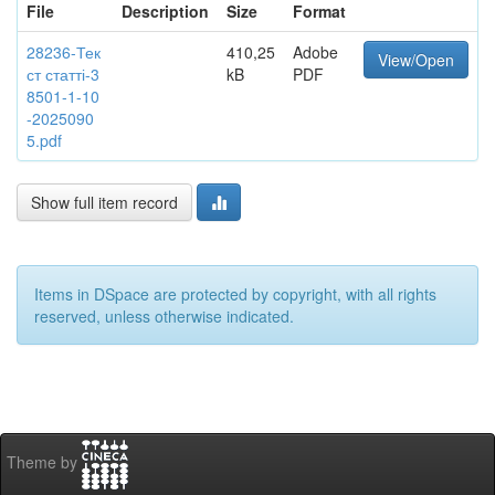
File
Description
Size
Format
28236-Тек
410,25
Adobe
View/Open
ст статті-3
kB
PDF
8501-1-10
-2025090
5.pdf
Show full item record
Items in DSpace are protected by copyright, with all rights
reserved, unless otherwise indicated.
Theme by