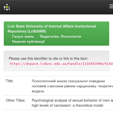
Skip
navigation
Lviv State University of Internal Affairs Institutional
Repository (LvSUIAIR)
Галузі знань
Педагогіка. Психологія
Наукові публікації
Please use this identifier to cite or link to this item:
https://dspace.lvduvs.edu.ua/handle/1234567890/9143
Title:
Психологічний аналіз сексуальної поведінки
чоловіків з високим рівнем нарцисизму: теорети
модель
Other Titles:
Psychological analysis of sexual behavior of men w
high levels of narcissism: a theoretical model