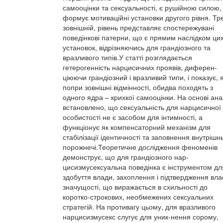
самооцінки та сексуальності, є рушійною силою,
формує мотиваційні установки другого рівня. Тре
зовнішній, рівень представляє спостережувані
поведінкові патерни, що є прямим наслідком ци
установок, відрізняючись для грандіозного та
вразливого типів.У статті розглядається
гетерогенність нарцисичних проявів, диферен-
ціюючи грандіозний і вразливий типи, і показує, я
попри зовнішні відмінності, обидва походять з
одного ядра – крихкої самооцінки. На основі ана
встановлено, що сексуальність для нарцисичної
особистості не є засобом для інтимності, а
функціонує як компенсаторний механізм для
стабілізації ідентичності та заповнення внутрішн
порожнечі.Теоретичне дослідження феноменів
демонструє, що для грандіозного нар-
цисизмусексуальна поведінка є інструментом дл
здобуття влади, захоплення і підтвердження вла
значущості, що виражається в схильності до
коротко-строкових, необмежених сексуальних
стратегій. На противагу цьому, для вразливого
нарцисизмусекс слугує для уник-нення сорому,