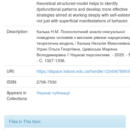
theoretical structured model helps to identify
dysfunctional patterns and develop more effective
strategies aimed at working deeply with self-estee
not just with superficial manifestations of behavior.
Description:
Калька Н.М. Психологічний аналіз сексуальної
поведінки чоловіків з високим рівнем нарцисизму
теоретична модель / Калька Наталія Миколаївна
Угрин Ольга Георгіївна, Цивінська Маряна
Володимирівна // Наукові перспективи. - 2025. - 
- C. 1327-1336.
URI:
https://dspace.lvduvs.edu.ua/handle/1234567890/
ISSN:
2708-7530
Appears in
Наукові публікації
Collections:
Files in This Item: