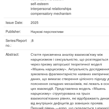
self-esteem
interpersonal relationships
compensatory mechanism
Issue Date:
2025
Publisher:
Наукові перспективи
Series/Report
;8
no.:
Abstract:
Стаття присвячена аналізу взаємозв’язку між
нарцисизмом і сексуальністю, що розглядається
через призму авторської теоретичної моделі
«Мішень нарцисизму». Актуальність дослідженн
зумовлена фрагментарністю наявних емпірични
даних, що вимагає створення цілісного підходу 
пояснення складних механізмів, які лежать в осн
цих взаємодій. Представлена модель «Мішень
нарцисизму» структурована на трьох
взаємопов'язаних рівнях, які відображають дина
від внутрішніх дефіцитів до зовнішніх проявів.
Перший рівень —ядро, що складається з крихкої