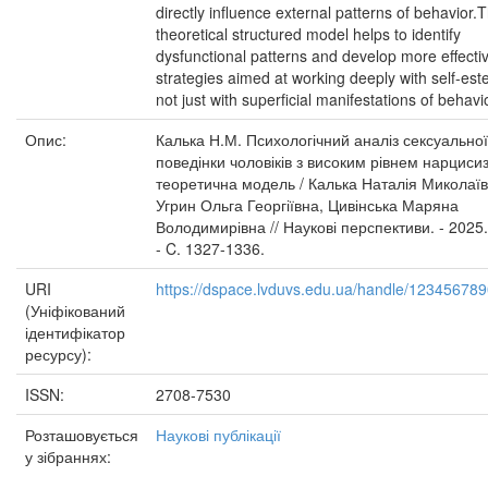
directly influence external patterns of behavior.T
theoretical structured model helps to identify
dysfunctional patterns and develop more effecti
strategies aimed at working deeply with self-es
not just with superficial manifestations of behavi
Опис:
Калька Н.М. Психологічний аналіз сексуальної
поведінки чоловіків з високим рівнем нарциси
теоретична модель / Калька Наталія Миколаїв
Угрин Ольга Георгіївна, Цивінська Маряна
Володимирівна // Наукові перспективи. - 2025.
- C. 1327-1336.
URI
https://dspace.lvduvs.edu.ua/handle/12345678
(Уніфікований
ідентифікатор
ресурсу):
ISSN:
2708-7530
Розташовується
Наукові публікації
у зібраннях: