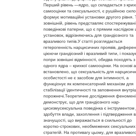
Перший рівень —ядро, що складається з крих
самооцінки та сексуальності, є рушійною сил
формує мотиваційні установки другого рівня. 
зовнішній, рівень представляє спостережувані
поведінкові патерни, що є прямим наслідком 
установок, відрізняючись для грандіозного та
вразливого типів.У статті розглядається
гетерогенність нарцисичних проявів, диферен
ціюючи грандіозний і вразливий типи, і показує
попри зовнішні відмінності, обидва походять з
одного ядра – крихкої самооцінки. На основі а
встановлено, що сексуальність для нарцисичн
особистості не є засобом для інтимності, а
функціонує як компенсаторний механізм для
стабілізації ідентичності та заповнення внутрі
порожнечі.Теоретичне дослідження феномені
демонструє, що для грандіозного нар-
цисизмусексуальна поведінка є інструментом
здобуття влади, захоплення і підтвердження 
значущості, що виражається в схильності до
коротко-строкових, необмежених сексуальних
стратегій. На противагу цьому, для вразливог