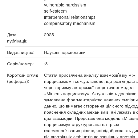
vulnerable narcissism
self-esteem
interpersonal relationships
compensatory mechanism
Дата
2025
публікації:
Видавництво:
Наукові перспективи
Серія/номер:
;8
Короткий огляд
Стаття присвячена аналізу взаємозв’язку між
(реферат):
нарцисизмом і сексуальністю, що розглядаєть
через призму авторської теоретичної моделі
«Мішень нарцисизму». Актуальність дослідже
зумовлена фрагментарністю наявних емпірич
даних, що вимагає створення цілісного підход
пояснення складних механізмів, які лежать в 
цих взаємодій. Представлена модель «Мішен
нарцисизму» структурована на трьох
взаємопов'язаних рівнях, які відображають ди
від внутрішніх дефіцитів до зовнішніх проявів.