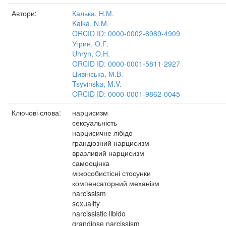
Автори:
Калька, Н.М.
Kalka, N.M.
ORCID ID: 0000-0002-6989-4909
Угрин, О.Г.
Uhryn, O.H.
ORCID ID: 0000-0001-5811-2927
Цивінська, М.В.
Tsyvinska, M.V.
ORCID ID: 0000-0001-9862-0045
Ключові слова:
нарцисизм
сексуальність
нарцисичне лібідо
грандіозний нарцисизм
вразливий нарцисизм
самооцінка
міжособистісні стосунки
компенсаторний механізм
narcissism
sexuality
narcissistic libido
grandiose narcissism