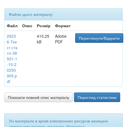
Файли цього матеріалу:
Файл
Опис
Розмір
Формат
2823
410,25
Adobe
Переглянути/Відкрити
6-Тек
kB
PDF
ст ста
тті-38
501-1
-10-2
0250
905.p
df
Показати повний опис матеріалу
Перегляд статистики
Усі матеріали в архіві електронних ресурсів захищені
авторським правом, всі права збережені.