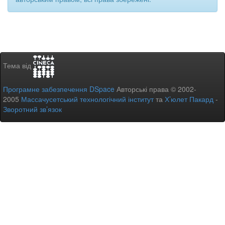
Тема від
Програмне забезпечення DSpace
Авторські права © 2002-
2005
Массачусетський технологічний інститут
та
Х’юлет Пакард
-
Зворотний зв’язок