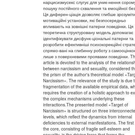
нарцисизмусекс слугує для уник-нення сором
пошуку постійного схвалення та емоційної бе
Ця диферен-ціація дозволяє глибше зрозуміт
мотиваційні установки, які безпосередньо
впливають на зовнішні патерни поведінки. Ця
теоретична структуровану модель допомагає
ідентифікувати дисфунк-ціональні патерни та
розробити ефективніші психокорекційні стратег
спрямо-вані на глибинну роботу з самооцінко
лише з поверхневими проявами поведінки. T
article is devoted to the analysis of the relations
between narcissism and sexuality, considered t
the prism of the author's theoretical model «Targ
Narcissism». The relevance of the study is due t
fragmentation of the available empirical data, w
requires the creation of a holistic approach to ex
the complex mechanisms underlying these
interactions.The presented model «Target of
Narcissism» is structured on three interconnect
levels, which reflect the dynamics from internal
deficiencies to external manifestations. The first 
the core, consisting of fragile self-esteem and
sexuality, is the driving force that forms the