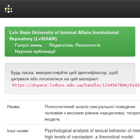
Skip
navigation
Lviv State University of Internal Affairs Institutional
Repository (LvSUIAIR)
Галузі знань
Педагогіка. Психологія
Наукові публікації
Будь ласка, використовуйте цей ідентифікатор, щоб
цитувати або посилатися на цей матеріал:
https://dspace.lvduvs.edu.ua/handle/1234567890/9143
Назва:
Психологічний аналіз сексуальної поведінки
чоловіків з високим рівнем нарцисизму: теоре
модель
Інші назви:
Psychological analysis of sexual behavior of me
high levels of narcissism: a theoretical model