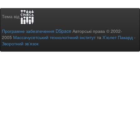
Тема від
Програмне забезпечення DSpace
Авторські права © 2002-
2005
Массачусетський технологічний інститут
та
Х’юлет Пакард
-
Зворотний зв’язок