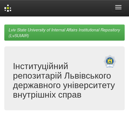
Skip
navigation
Lviv State University of Internal Affairs Institutional Repository
(LvSUIAIR)
Інституційний
репозитарій Львівського
державного університету
внутрішніх справ