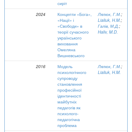
сиріт
2024
Концепти «Бога»,
Лялюк, Г.М.
;
«Нації» і
Lialiuk, H.M.
;
«Свободи» в
Галів, М.Д.
;
теорії сучасного
Haliv, M.D.
українського
виховання
Омеляна
Вишневського
2016
Модель
Лялюк, Г.М.
;
психологічного
Lialiuk, H.M.
супроводу
становлення
професійної
ідентичності
майбутніх
педагогів як
психолого-
педагогічна
проблема