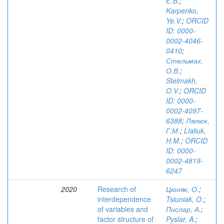
Є.В.
;
Karpenko,
Ye.V.
;
ORCID
ID: 0000-
0002-4046-
0410
;
Стельмах,
О.В.
;
Stelmakh,
O.V.
;
ORCID
ID: 0000-
0002-4097-
6388
;
Лялюк,
Г.М.
;
Lialiuk,
H.M.
;
ORCID
ID: 0000-
0002-4819-
6247
2020
Research of
Цюняк, О.
;
interdependence
Tsiuniak, O.
;
of variables and
Пислар, А.
;
factor structure of
Pyslar, A.
;