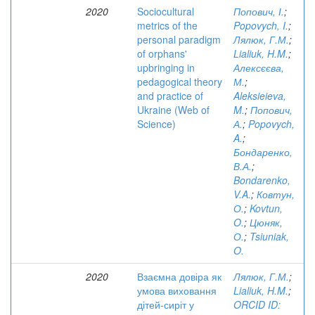
2020
Sociocultural
Попович, І.
;
metrics of the
Popovych, I.
;
personal paradigm
Лялюк, Г.М.
;
of orphans'
Lialiuk, H.M.
;
upbringing in
Алексєєва,
pedagogical theory
М.
;
and practice of
Aleksieieva,
Ukraine (Web of
M.
;
Попович,
Science)
А.
;
Popovych,
A.
;
Бондаренко,
В.А.
;
Bondarenko,
V.A.
;
Ковтун,
О.
;
Kovtun,
O.
;
Цюняк,
О.
;
Tsiuniak,
O.
2020
Взаємна довіра як
Лялюк, Г.М.
;
умова виховання
Lialiuk, H.M.
;
дітей-сиріт у
ORCID ID: