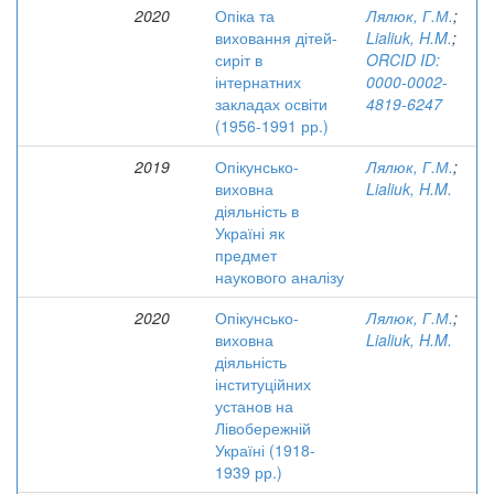
2020
Опіка та
Лялюк, Г.М.
;
виховання дітей-
Lialiuk, H.M.
;
сиріт в
ORCID ID:
інтернатних
0000-0002-
закладах освіти
4819-6247
(1956-1991 рр.)
2019
Опікунсько-
Лялюк, Г.М.
;
виховна
Lialiuk, H.M.
діяльність в
Україні як
предмет
наукового аналізу
2020
Опікунсько-
Лялюк, Г.М.
;
виховна
Lialiuk, H.M.
діяльність
інституційних
установ на
Лівобережній
Україні (1918-
1939 рр.)