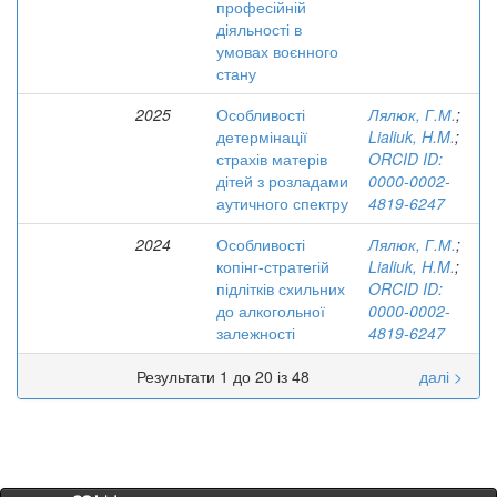
професійній
діяльності в
умовах воєнного
стану
2025
Особливості
Лялюк, Г.М.
;
детермінації
Lialiuk, H.M.
;
страхів матерів
ORCID ID:
дітей з розладами
0000-0002-
аутичного спектру
4819-6247
2024
Особливості
Лялюк, Г.М.
;
копінг-стратегій
Lialiuk, H.M.
;
підлітків схильних
ORCID ID:
до алкогольної
0000-0002-
залежності
4819-6247
Результати 1 до 20 із 48
далі >