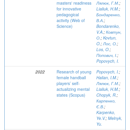
masters' readiness
Лялюк, Г.М.
;
for innovative
Lialiuk, H.M.
;
pedagogical
Бондаренко,
activity (Web of
В.А.
;
Science)
Bondarenko,
V.A.
;
Ковтун,
О.
;
Kovtun,
O.
;
Лос, О.
;
Los, O.
;
Попович, І.
;
Popovych, I.
2022
Research of young
Popovych, I.
;
female handball
Halian, I.M.
;
players’ self-
Лялюк, Г.М.
;
actualizing mental
Lialiuk, H.M.
;
states (Scopus)
Chopyk, R.
;
Карпенко,
Є.В.
;
Karpenko,
Ye.V.
;
Melnyk,
Yu.