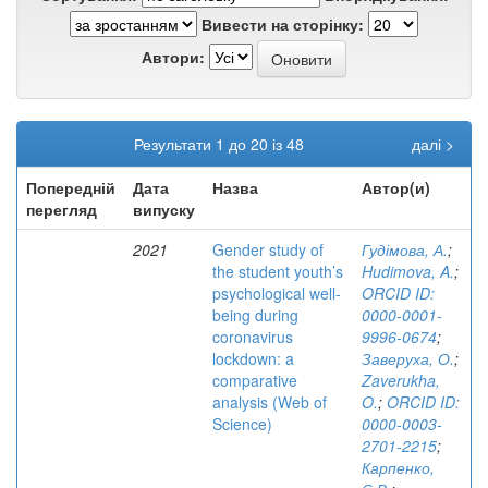
Вивести на сторінку:
Автори:
Результати 1 до 20 із 48
далі >
Попередній
Дата
Назва
Автор(и)
перегляд
випуску
2021
Gender study of
Гудімова, А.
;
the student youth’s
Hudimova, A.
;
psychological well-
ORCID ID:
being during
0000-0001-
coronavirus
9996-0674
;
lockdown: a
Заверуха, О.
;
comparative
Zaverukha,
analysis (Web of
O.
;
ORCID ID:
Science)
0000-0003-
2701-2215
;
Карпенко,