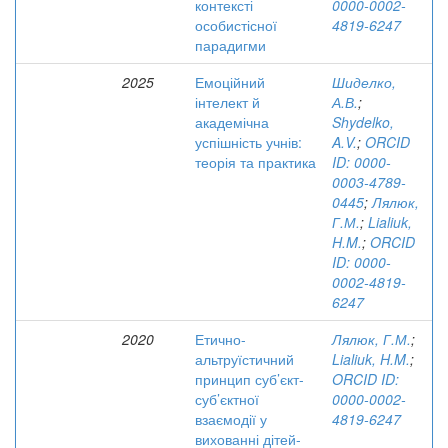
контексті
0000-0002-
особистісної
4819-6247
парадигми
2025
Емоційний
Шиделко,
інтелект й
А.В.
;
академічна
Shydelko,
успішність учнів:
A.V.
;
ORCID
теорія та практика
ID: 0000-
0003-4789-
0445
;
Лялюк,
Г.М.
;
Lialiuk,
H.M.
;
ORCID
ID: 0000-
0002-4819-
6247
2020
Етично-
Лялюк, Г.М.
;
альтруїстичний
Lialiuk, H.M.
;
принцип суб’єкт-
ORCID ID:
суб’єктної
0000-0002-
взаємодії у
4819-6247
вихованні дітей-