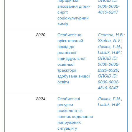
парадигма
ORCID ID:
виховання дітей-
0000-0002-
сиріт:
4819-6247
соціокультурний
вимір
2020
Особистісно-
Скотна, Н.В.
;
орієнтований
Skotna, N.V.
;
підхід до
Лялюк, Г.М.
;
реалізації
Lialiuk, H.M.
;
індивідуальної
ORCID ID:
освітньої
0000-0002-
траєкторії
2929-8926
;
здобувача вищої
ORCID ID:
освіти
0000-0002-
4819-6247
2024
Особистісні
Лялюк, Г.М.
;
ресурси
Lialiuk, H.M.
психолога як
чинник подолання
напружених
ситуацій у