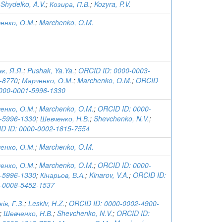
;
Shydelko, A.V.
;
Козира, П.В.
;
Kozyra, P.V.
енко, О.М.
;
Marchenko, O.M.
к, Я.Я.
;
Pushak, Ya.Ya.
;
ORCID ID: 0000-0003-
-8770
;
Марченко, О.М.
;
Marchenko, O.M.
;
ORCID
0000-0001-5996-1330
енко, О.М.
;
Marchenko, O.M.
;
ORCID ID: 0000-
-5996-1330
;
Шевченко, Н.В.
;
Shevchenko, N.V.
;
D ID: 0000-0002-1815-7554
енко, О.М.
;
Marchenko, O.M.
енко, О.М.
;
Marchenko, O.M.
;
ORCID ID: 0000-
-5996-1330
;
Кінарьов, В.А.
;
Kinarov, V.A.
;
ORCID ID:
-0008-5452-1537
ів, Г.З.
;
Leskiv, H.Z.
;
ORCID ID: 0000-0002-4900-
;
Шевченко, Н.В.
;
Shevchenko, N.V.
;
ORCID ID: