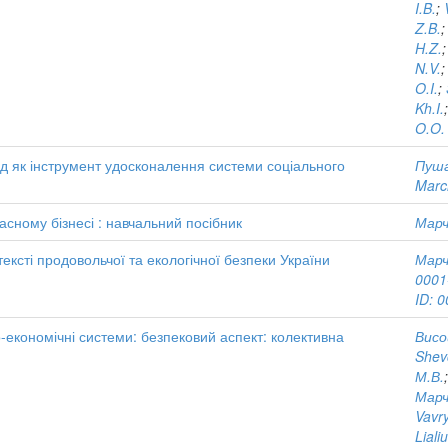
I.B.
;
Z.B.
H.Z.
N.V.
O.I.
;
Kh.I.
O.O.
д як інструмент удосконалення системи соціального
Пуша
Marc
сному бізнесі : навчальний посібник
Марч
ксті продовольчої та екологічної безпеки України
Марч
0001
ID: 
-економічні системи: безпековий аспект: колективна
Висоц
Shev
М.В.
Марч
Vavry
Liali