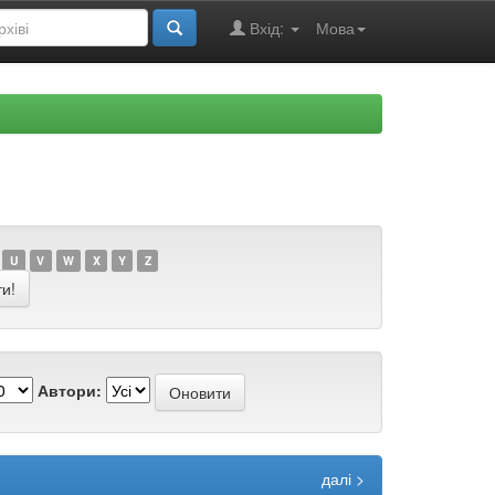
Вхід:
Мова
U
V
W
X
Y
Z
Автори:
далі >