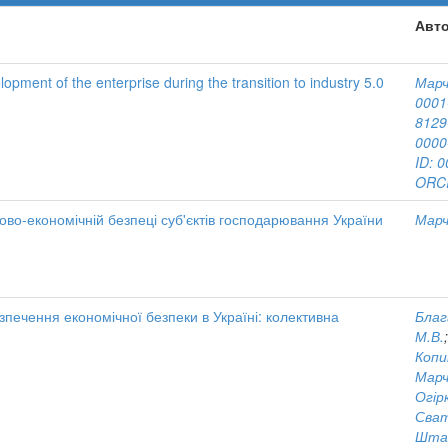
Авто
opment of the enterprise during the transition to industry 5.0
Марч
0001
8129
0000
ID: 
ORCI
ово-економічній безпеці суб'єктів господарювання України
Марч
зпечення економічної безпеки в Україні: колективна
Благ
М.В.
Копи
Марч
Огірк
Сват
Штан