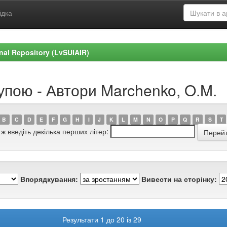
ідка
ional Repository (LvSUIAIR)
упою - Автори Marchenko, O.M.
B
C
D
E
F
G
H
I
J
K
L
M
N
O
P
Q
R
S
T
 ж введіть декілька перших літер:
Впорядкування:
Вивести на сторінку:
Результати 1 до 20 із 29