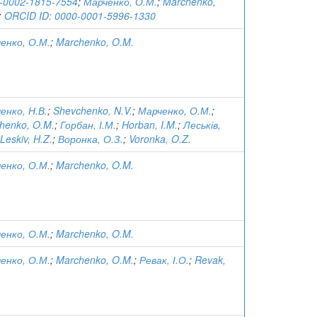
-0002-1815-7554
;
Марченко, О.М.
;
Marchenko,
;
ORCID ID: 0000-0001-5996-1330
енко, О.М.
;
Marchenko, O.M.
енко, Н.В.
;
Shevchenko, N.V.
;
Марченко, О.М.
;
henko, O.M.
;
Горбан, І.М.
;
Horban, I.M.
;
Леськів,
Leskiv, H.Z.
;
Воронка, О.З.
;
Voronka, O.Z.
енко, О.М.
;
Marchenko, O.M.
енко, О.М.
;
Marchenko, O.M.
енко, О.М.
;
Marchenko, O.M.
;
Ревак, І.О.
;
Revak,