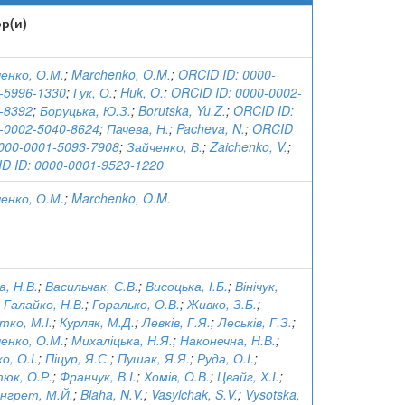
р(и)
енко, О.М.
;
Marchenko, O.M.
;
ORCID ID: 0000-
-5996-1330
;
Гук, О.
;
Huk, O.
;
ORCID ID: 0000-0002-
-8392
;
Боруцька, Ю.З.
;
Borutska, Yu.Z.
;
ORCID ID:
-0002-5040-8624
;
Пачева, Н.
;
Pacheva, N.
;
ORCID
0000-0001-5093-7908
;
Зайченко, В.
;
Zaichenko, V.
;
D ID: 0000-0001-9523-1220
енко, О.М.
;
Marchenko, O.M.
а, Н.В.
;
Васильчак, С.В.
;
Висоцька, І.Б.
;
Вінічук,
;
Галайко, Н.В.
;
Горалько, О.В.
;
Живко, З.Б.
;
тко, М.І.
;
Курляк, М.Д.
;
Левків, Г.Я.
;
Леськів, Г.З.
;
енко, О.М.
;
Михаліцька, Н.Я.
;
Наконечна, Н.В.
;
о, О.І.
;
Піцур, Я.С.
;
Пушак, Я.Я.
;
Руда, О.І.
;
юк, О.Р.
;
Франчук, В.І.
;
Хомів, О.В.
;
Цвайг, Х.І.
;
грет, М.Й.
;
Blaha, N.V.
;
Vasylchak, S.V.
;
Vysotska,