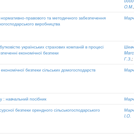
0000
O.M.
нормативно-правового та методичного забезпечення
Марч
ькогосподарського виробництва
утковістю українських страхових компаній в процесі
Шевч
безпеченні економічної безпеки
Marc
Г.З.
;
 економічної безпеки сільських домогосподарств
Марч
 : навчальний посібник
Марч
сурсної безпеки орендного сільськогосподарського
Марч
I.O.