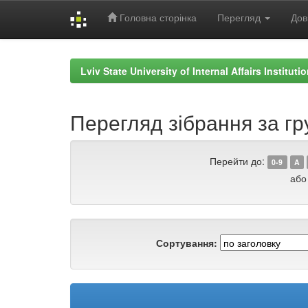
Головна сторінка
Перегляд
Дов
Skip
navigation
Lviv State University of Internal Affairs Institut
Перегляд зібрання за гр
Перейти до:
0-9
A
або
Сортування: