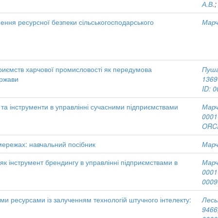
А.В.
ення ресурсної безпеки сільськогосподарського
Марч
риємств харчової промисловості як передумова
Пуша
ержави
1369
ID: 
 та інструменти в управлінні сучасними підприємствами
Марч
0001
ORCI
мережах: навчальний посібник
Марч
 як інструмент брендингу в управлінні підприємствами в
Марч
0001
0009
и ресурсами із залученням технологій штучного інтелекту:
Леськ
9466