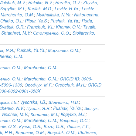
Vinichuk, M.V.
;
Halaiko, N.V.
;
Horalko, O.V.
;
Zhyvko,
;
Kopytko, M.I.
;
Kurliak, M.D.
;
Levkiv, H.Ya.
;
Leskiv,
;
Marchenko, O.M.
;
Mykhalitska, N.Ya.
;
Nakonechna,
;
Ohirko, O.I.
;
Pitsur, Ya.S.
;
Pushak, Ya.Ya.
;
Ruda,
Svatiuk, O.R.
;
Franchuk, V.I.
;
Khomiv, O.V.
;
Tsvaih,
;
Shtanhret, M.Y.
;
Столяренко, О.О.
;
Stoliarenko,
к, Я.Я.
;
Pushak, Ya.Ya.
;
Марченко, О.М.
;
henko, O.M.
енко, О.М.
;
Marchenko, O.M.
енко, О.М.
;
Marchenko, O.M.
;
ORCID ID: 0000-
-5996-1330
;
Оробчук, М.Г.
;
Orobchuk, M.H.
;
ORCID
0000-0002-0801-658X
ька, І.Б.
;
Vysotska, I.B.
;
Шевченко, Н.В.
;
chenko, N.V.
;
Пушак, Я.Я.
;
Pushak, Ya.Ya.
;
Вінічук,
;
Vinichuk, M.V.
;
Копитко, М.І.
;
Kopytko, M.I.
;
енко, О.М.
;
Marchenko, O.M.
;
Вавринів, О.С.
;
niv, O.S.
;
Кузьо, О.Б.
;
Kuzo, O.B.
;
Лялюк, Г.Г.
;
uk, H.H.
;
Борисюк, О.М.
;
Borysiuk, O.M.
;
Шиделко,