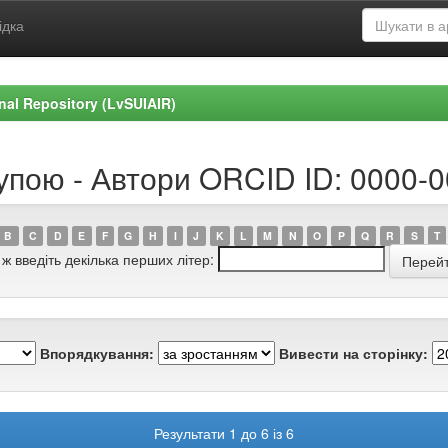
ідка
ional Repository (LvSUIAIR)
рупою - Автори ORCID ID: 0000-
B
C
D
E
F
G
H
I
J
K
L
M
N
O
P
Q
R
S
T
 ж введіть декілька перших літер:
Впорядкування:
Вивести на сторінку:
Результати 1 до 6 із 6