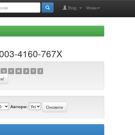
Вхід:
Мова
0003-4160-767X
U
V
W
X
Y
Z
Автори: