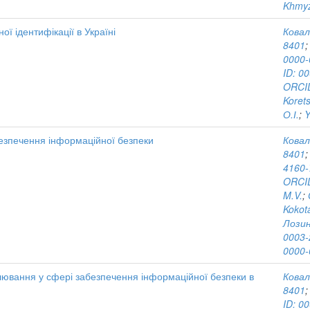
Khmyz
ої ідентифікації в Україні
Ковал
8401
0000-
ID: 0
ORCID
Korets
О.І.
;
Y
езпечення інформаційної безпеки
Ковал
8401
4160-
ORCID
M.V.
;
Kokota
Лозин
0003-
0000-
ювання у сфері забезпечення інформаційної безпеки в
Ковал
8401
ID: 0