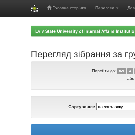
Головна сторінка
Перегляд
Дов
Skip
navigation
Lviv State University of Internal Affairs Institut
Перегляд зібрання за г
Перейти до:
0-9
A
або
Сортування: