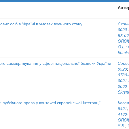
Авто
вих осіб в Україні в умовах воєнного стану
Скрин
0000-
ID: 0
ORCID
O.L.
;
Komis
вого самоврядування у сфері національної безпеки України
Серед
0323
9730-
0001-
0000-
Skryn
публічного права у контексті європейської інтеграції
Ковал
8401
4160-
ORCID
S.S.
;