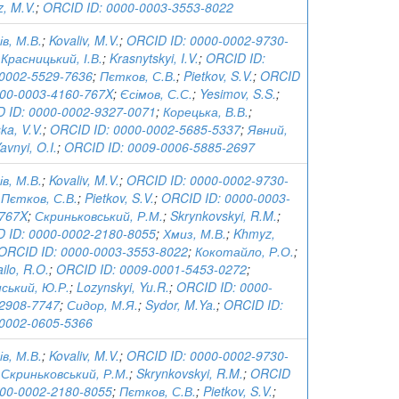
, M.V.
;
ORCID ID: 0000-0003-3553-8022
ів, М.В.
;
Kovaliv, M.V.
;
ORCID ID: 0000-0002-9730-
;
Красницький, І.В.
;
Krasnytskyi, I.V.
;
ORCID ID:
0002-5529-7636
;
Пєтков, С.В.
;
Pietkov, S.V.
;
ORCID
000-0003-4160-767X
;
Єсімов, С.С.
;
Yesimov, S.S.
;
 ID: 0000-0002-9327-0071
;
Корецька, В.В.
;
ka, V.V.
;
ORCID ID: 0000-0002-5685-5337
;
Явний,
avnyi, O.I.
;
ORCID ID: 0009-0006-5885-2697
ів, М.В.
;
Kovaliv, M.V.
;
ORCID ID: 0000-0002-9730-
;
Пєтков, С.В.
;
Pietkov, S.V.
;
ORCID ID: 0000-0003-
767X
;
Скриньковський, Р.М.
;
Skrynkovskyi, R.M.
;
 ID: 0000-0002-2180-8055
;
Хмиз, М.В.
;
Khmyz,
ORCID ID: 0000-0003-3553-8022
;
Кокотайло, Р.О.
;
ilo, R.O.
;
ORCID ID: 0009-0001-5453-0272
;
ський, Ю.Р.
;
Lozynskyi, Yu.R.
;
ORCID ID: 0000-
2908-7747
;
Сидор, М.Я.
;
Sydor, M.Ya.
;
ORCID ID:
0002-0605-5366
ів, М.В.
;
Kovaliv, M.V.
;
ORCID ID: 0000-0002-9730-
;
Скриньковський, Р.М.
;
Skrynkovskyi, R.M.
;
ORCID
000-0002-2180-8055
;
Пєтков, С.В.
;
Pietkov, S.V.
;