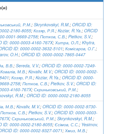
р(и)
ьковський, Р.М.
;
Skrynkovskyi, R.M.
;
ORCID ID:
0002-2180-8055
;
Козяр, Р.Я.
;
Koziar, R.Ya.
;
ORCID
000-0001-9669-2758
;
Пєтков, С.В.
;
Pietkov, S.V.
;
 ID: 0000-0003-4160-767X
;
Хитра, О.Л.
;
Khytra,
ORCID ID: 0000-0002-3632-5101
;
Комісаров, О.Г.
;
arov, O.H.
;
ORCID ID: 0000-0002-7865-0447
а, В.В.
;
Sereda, V.V.
;
ORCID ID: 0000-0002-7249-
;
Ковалів, М.В.
;
Kovaliv, M.V.
;
ORCID ID: 0000-0002-
8401
;
Козяр, Р.Я.
;
Koziar, R.Ya.
;
ORCID ID: 0000-
9669-2758
;
Пєтков, С.В.
;
Pietkov, S.V.
;
ORCID ID:
0003-4160-767X
;
Скриньковський, Р.М.
;
kovskyi, R.M.
;
ORCID ID: 0000-0002-2180-8055
ів, М.В.
;
Kovaliv, M.V.
;
ORCID ID: 0000-0002-9730-
;
Пєтков, С.В.
;
Pietkov, S.V.
;
ORCID ID: 0000-0003-
767X
;
Скриньковський, Р.М.
;
Skrynkovskyi, R.M.
;
 ID: 0000-0002-2180-8055
;
Єсімов, С.С.
;
Yesimov,
ORCID ID: 0000-0002-9327-0071
;
Хмиз, М.В.
;