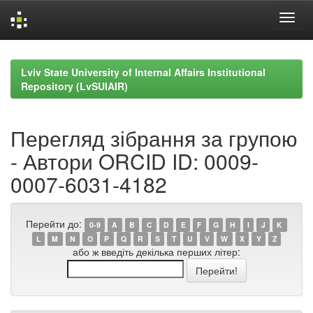
Skip
navigation
Lviv State University of Internal Affairs Institutional
Repository (LvSUIAIR)
Перегляд зібрання за групою
- Автори ORCID ID: 0009-
0007-6031-4182
Перейти до:
0-9
A
B
C
D
E
F
G
H
I
J
K
L
M
N
O
P
Q
R
S
T
U
V
W
X
Y
Z
або ж введіть декілька перших літер: