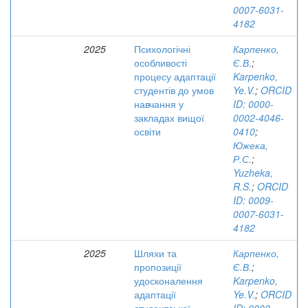
0007-6031-
4182
2025
Психологічні
Карпенко,
особливості
Є.В.
;
процесу адаптації
Karpenko,
студентів до умов
Ye.V.
;
ORCID
навчання у
ID: 0000-
закладах вищої
0002-4046-
освіти
0410
;
Южека,
Р.С.
;
Yuzheka,
R.S.
;
ORCID
ID: 0009-
0007-6031-
4182
2025
Шляхи та
Карпенко,
пропозиції
Є.В.
;
удосконалення
Karpenko,
адаптації
Ye.V.
;
ORCID