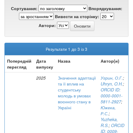
Сортування:
Впорядкування:
Вивести на сторінку:
Автори:
Результати 1 до 3 із 3
Попередній
Дата
Назва
Автор(и)
перегляд
випуску
2025
Значення адаптації
Угрин, О.Г.
;
та її вплив на
Uhryn, O.H.
;
студентську
ORCID ID:
молодь в умовах
0000-0001-
воєнного стану в
5811-2927
;
Україні
Южека,
Р.С.
;
Yuzheka,
R.S.
;
ORCID
ID: 0009-