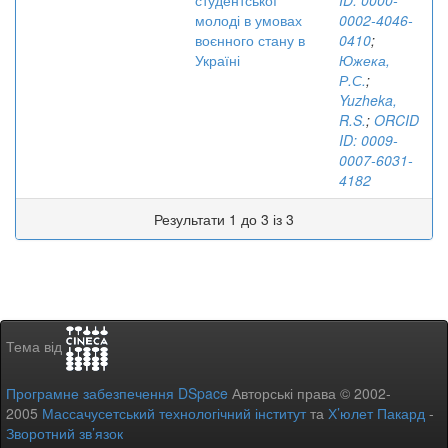
студентської
ID: 0000-
молоді в умовах
0002-4046-
воєнного стану в
0410
;
Україні
Южека,
Р.С.
;
Yuzheka,
R.S.
;
ORCID
ID: 0009-
0007-6031-
4182
Результати 1 до 3 із 3
Тема від
Програмне забезпечення DSpace
Авторські права © 2002-
2005
Массачусетський технологічний інститут
та
Х’юлет Пакард
-
Зворотний зв’язок