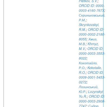
Pietkov, S.V.
;
ORCID ID: 0000-
0003-4160-767X
;
Скриньковський,
Р.М.
;
Skrynkovskyi,
R.M.
;
ORCID ID:
0000-0002-2180-
8055
;
Хмиз,
М.В.
;
Khmyz,
M.V.
;
ORCID ID:
0000-0003-3553-
8022
;
Кокотайло,
Р.О.
;
Kokotailo,
R.O.
;
ORCID ID:
0009-0001-5453-
0272
;
Лозинський,
Ю.Р.
;
Lozynskyi,
Yu.R.
;
ORCID ID:
0000-0003-2908-
7747
;
Сидор,