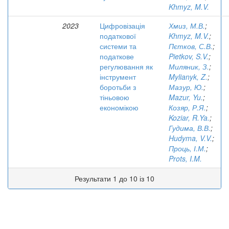
Khmyz, M.V.
2023
Цифровізація
Хмиз, М.В.
;
податкової
Khmyz, M.V.
;
системи та
Пєтков, С.В.
;
податкове
Pietkov, S.V.
;
регулювання як
Миляник, З.
;
інструмент
Mylianyk, Z.
;
боротьби з
Мазур, Ю.
;
тіньовою
Mazur, Yu.
;
економікою
Козяр, Р.Я.
;
Koziar, R.Ya.
;
Гудима, В.В.
;
Hudyma, V.V.
;
Проць, І.М.
;
Prots, I.M.
Результати 1 до 10 із 10