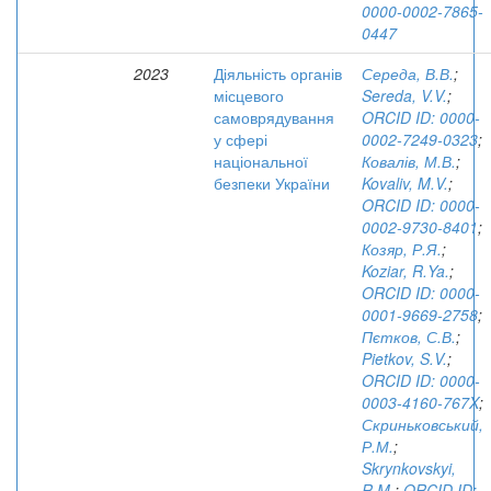
0000-0002-7865-
0447
2023
Діяльність органів
Середа, В.В.
;
місцевого
Sereda, V.V.
;
самоврядування
ORCID ID: 0000-
у сфері
0002-7249-0323
;
національної
Ковалів, М.В.
;
безпеки України
Kovaliv, M.V.
;
ORCID ID: 0000-
0002-9730-8401
;
Козяр, Р.Я.
;
Koziar, R.Ya.
;
ORCID ID: 0000-
0001-9669-2758
;
Пєтков, С.В.
;
Pietkov, S.V.
;
ORCID ID: 0000-
0003-4160-767X
;
Скриньковський,
Р.М.
;
Skrynkovskyi,
R.M.
;
ORCID ID: