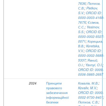
7636
;
Пєтков,
С.В.
;
Pietkov,
S.V.
;
ORCID ID:
0000-0003-4160-
767X
;
Єсімов,
С.С.
;
Yesimov,
S.S.
;
ORCID ID:
0000-0002-9327-
0071
;
Корецька,
В.В.
;
Koretska,
V.V.
;
ORCID ID:
0000-0002-5685-
5337
;
Явний,
О.І.
;
Yavnyi, O.I.
;
ORCID ID: 0009-
0006-5885-2697
2024
Принципи
Ковалів, М.В.
;
правового
Kovaliv, M.V.
;
забезпечення
ORCID ID: 0000-
інформаційної
0002-9730-8401
;
безпеки
Пєтков, С.В.
;