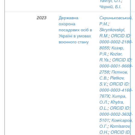
Yavnyi, O.I.
;
Чорній, Б.І.
2023
Державна
Скриньковський,
охорона
Р.М.
;
посадових осіб в
Skrynkovskyi,
Україні в умовах
R.M.
;
ORCID ID:
воєнного стану
0000-0002-2180-
8055
;
Козяр,
Р.Я.
;
Koziar,
R.Ya.
;
ORCID ID:
0000-0001-9669-
2758
;
Пєтков,
С.В.
;
Pietkov,
S.V.
;
ORCID ID:
0000-0003-4160-
767X
;
Хитра,
О.Л.
;
Khytra,
O.L.
;
ORCID ID:
0000-0002-3632-
5101
;
Комісаров,
О.Г.
;
Komisarov,
O.H.
;
ORCID ID: