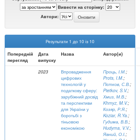
Вивести на сторінку:
Автори:
Результати 1 до 10 із 10
Попередній
Дата
Назва
Автор(и)
перегляд
випуску
2023
Впровадження
Проць, І.М.
;
цифрових
Prots, I.M.
;
технологій у
Пєтков, С.В.
;
податкову сферу:
Pietkov, S.V.
;
зарубіжний досвід
Хмиз, М.В.
;
та перспективи
Khmyz, M.V.
;
для України у
Козяр, Р.Я.
;
боротьбі з
Koziar, R.Ya.
;
тіньовою
Гудима, В.В.
;
економікою
Hudyma, V.V.
;
Явний, О.І.
;