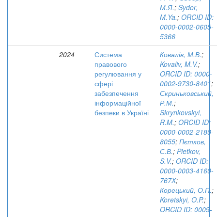
М.Я.
;
Sydor,
M.Ya.
;
ORCID ID:
0000-0002-0605-
5366
2024
Система
Ковалів, М.В.
;
правового
Kovaliv, M.V.
;
регулювання у
ORCID ID: 0000-
сфері
0002-9730-8401
;
забезпечення
Скриньковський,
інформаційної
Р.М.
;
безпеки в Україні
Skrynkovskyi,
R.M.
;
ORCID ID:
0000-0002-2180-
8055
;
Пєтков,
С.В.
;
Pietkov,
S.V.
;
ORCID ID:
0000-0003-4160-
767X
;
Корецький, О.П.
;
Koretskyi, O.P.
;
ORCID ID: 0009-