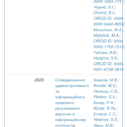
0000-7463-7731
;
Чорній, Б.І.
;
Chornii, B.I.
;
ORCID ID: 0009-
0000-0440-895X
;
Микитюк, М.А.
;
Mykytiuk, M.A.
;
ORCID ID: 0000-
0002-1759-7312
;
Гудима, В.В.
;
Hudyma, V.V.
;
ORCID ID: 0000-
0001-6708-3910
2023
Співвідношення
Ковалів, М.В.
;
адміністративного
Kovaliv, M.V.
;
та
Пєтков, С.В.
;
інформаційного
Pietkov, S.V.
;
правового
Козяр, Р.Я.
;
регулювання
Koziar, R.Ya.
;
відносин в
Єсімов, С.С.
;
інформаційному
Yesimov, S.S.
;
суспільстві
Хмиз, М.В.
;