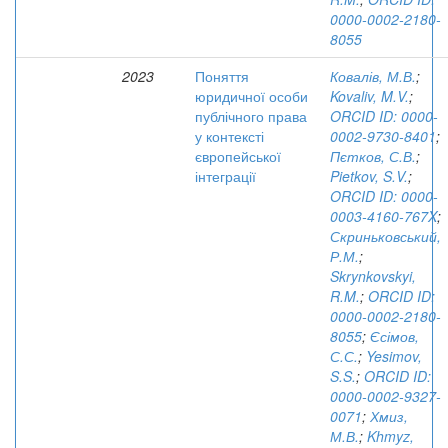
0000-0002-2180-
8055
2023
Поняття
Ковалів, М.В.
;
юридичної особи
Kovaliv, M.V.
;
публічного права
ORCID ID: 0000-
у контексті
0002-9730-8401
;
європейської
Пєтков, С.В.
;
інтеграції
Pietkov, S.V.
;
ORCID ID: 0000-
0003-4160-767X
;
Скриньковський,
Р.М.
;
Skrynkovskyi,
R.M.
;
ORCID ID:
0000-0002-2180-
8055
;
Єсімов,
С.С.
;
Yesimov,
S.S.
;
ORCID ID:
0000-0002-9327-
0071
;
Хмиз,
М.В.
;
Khmyz,