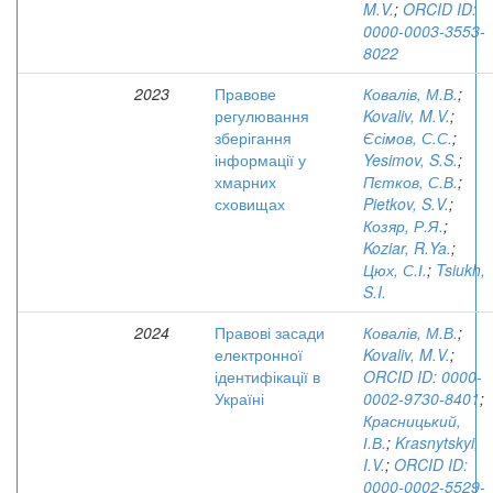
M.V.
;
ORCID ID:
0000-0003-3553-
8022
2023
Правове
Ковалів, М.В.
;
регулювання
Kovaliv, M.V.
;
зберігання
Єсімов, С.С.
;
інформації у
Yesimov, S.S.
;
хмарних
Пєтков, С.В.
;
сховищах
Pietkov, S.V.
;
Козяр, Р.Я.
;
Koziar, R.Ya.
;
Цюх, С.І.
;
Tsiukh,
S.I.
2024
Правові засади
Ковалів, М.В.
;
електронної
Kovaliv, M.V.
;
ідентифікації в
ORCID ID: 0000-
Україні
0002-9730-8401
;
Красницький,
І.В.
;
Krasnytskyi,
I.V.
;
ORCID ID:
0000-0002-5529-