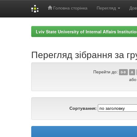
Головна сторінка
Перегляд
Дов
Skip
navigation
Lviv State University of Internal Affairs Institut
Перегляд зібрання за гр
Перейти до:
0-9
A
або
Сортування: