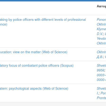
Авто
aking by police officers with different levels of professional
Ponom
ience)
Okhri
Klymen
D.V.
;
Yevdo
Okhri
education: view on the matter (Web of Science)
Okhri
Д.В.
;
latory focus of combatant police officers (Scopus)
Shvets
9956
0003-
0000-
ystem: psychological aspects (Web of Science)
Shvets
I.
;
Pon
Pront