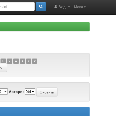
Вхід:
Мова
U
V
W
X
Y
Z
Автори: