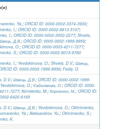
р(и)
arenko, Ya.
;
ORCID ID: 0000-0002-3374-3930
;
menko, I.
;
ORCID ID: 0000-0002-8813-5107
;
ko, I.
;
ORCID ID: 0000-0002-3552-2277
;
Shvets,
Швець, Д.В.
;
ORCID ID: 0000-0002-1999-9956
;
kimova, O.
;
ORCID ID: 0000-0003-4211-7277
;
menko, S.
;
ORCID ID: 0000-0002-9013-9780
menko, I.
;
Yevdokimova, O.
;
Shvets, D.V.
;
Швець,
ORCID ID: 0000-0002-1999-9956
;
Fediy, O.
, D.V.
;
Швець, Д.В.
;
ORCID ID: 0000-0002-1999-
;
Yevdokimova, O.
;
Євдокімова, О.
;
ORCID ID: 0000-
4211-7277
;
Korniienko, M.
;
Корнієнко, М.
;
ORCID ID:
0002-6420-6169
, D.V.
;
Швець, Д.В.
;
Yevdokimova, O.
;
Okhrimenko,
omarenko, Ya.
;
Aleksandrov, Yu.
;
Okhrimenko, S.
;
enko, K.