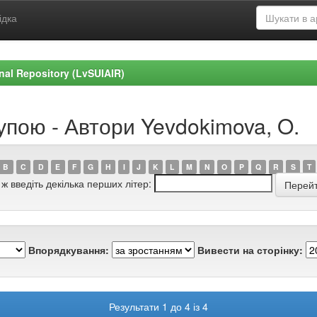
ідка
ional Repository (LvSUIAIR)
упою - Автори Yevdokimova, O.
B
C
D
E
F
G
H
I
J
K
L
M
N
O
P
Q
R
S
T
 ж введіть декілька перших літер:
Впорядкування:
Вивести на сторінку:
Результати 1 до 4 із 4