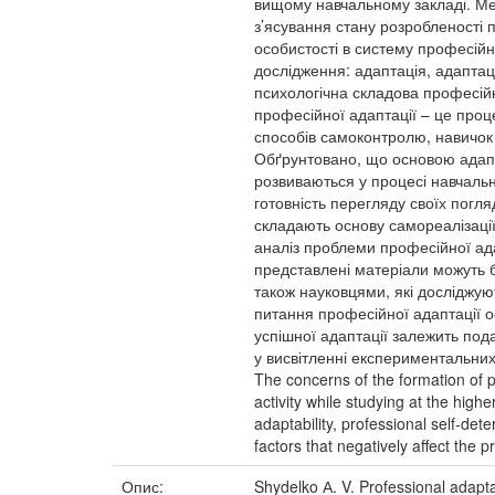
вищому навчальному закладі. Мет
з’ясування стану розробленості 
особистості в систему професійн
дослідження: адаптація, адаптац
психологічна складова професійн
професійної адаптації – це проц
способів самоконтролю, навичок 
Обґрунтовано, що основою адаптац
розвиваються у процесі навчально
готовність перегляду своїх погля
складають основу самореалізації
аналіз проблеми професійної ада
представлені матеріали можуть б
також науковцями, які досліджу
питання професійної адаптації о
успішної адаптації залежить по
у висвітленні експериментальних д
The concerns of the formation of p
activity while studying at the highe
adaptability, professional self-de
factors that negatively affect the p
Опис:
Shydelko А. V. Professional adapta