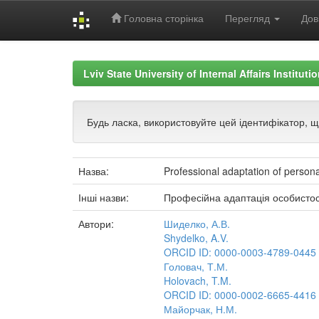
Головна сторінка
Перегляд
Дов
Skip
navigation
Lviv State University of Internal Affairs Institut
Будь ласка, використовуйте цей ідентифікатор, 
Назва:
Professional adaptation of persona
Інші назви:
Професійна адаптація особистос
Автори:
Шиделко, А.В.
Shydelko, A.V.
ORCID ID: 0000-0003-4789-0445
Головач, Т.М.
Holovach, T.M.
ORCID ID: 0000-0002-6665-4416
Майорчак, Н.М.