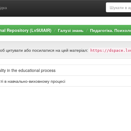
ідка
ional Repository (LvSUIAIR)
Галузі знань
Педагогіка. Психол
щоб цитувати або посилатися на цей матеріал:
https://dspace.lv
lity in the educational process
ті в навчально-виховному процесі