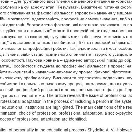
оди – для ґрунтовного висвітлення означеного питання використан
проблеми на сучасному етапі. Результати. Висвітлено питання форм
ого спілкування та фахової діяльності впродовж навчання у вищому
ійні можливості, адаптованість, професійне самовизначення, вибір 
ої адаптації. Виокремлено фактори, які негативно впливають на пр
ес здійснення оптимальної стратегії професійної життєдіяльності, я
спілкування та взаємодії, сукупність яких забезпечує можливість п
ії є властивості та якості особистості, її чітка професійна орієнтац
-виховної та професійної роботи. Такі властивості та якості особисто
дів і знань, здібність до позитивного сприйняття і творчого усвідо
 особистості. Наукова новизна – здійснено авторський підхід до о
птації особистості студента до професійної діяльності в процесі н
ути використані у навчально-виховному процесі фахової підготовки 
ють означену проблематику. Висновки та перспективи подальших на
собистості в навчально-виховному процесі, наголосимо, що актуаль
дальший професійний розвиток і становлення молодого фахівця. П
аних означеної теми. The article reveals the issue of professional ada
rofessional adaptation in the process of including a person in the sys
r educational institutions are highlighted. The main definitions of the re
termination, choice of profession, professional adaptation, a socio-psyc
rocess of professional adaptation are identified.
tion of personality in the educational process / Shydelko А. V., Holov