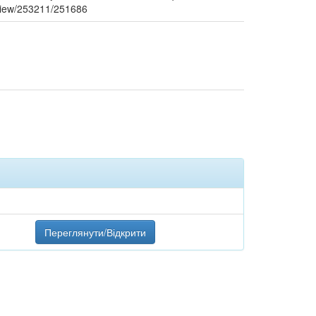
e/view/253211/251686
Переглянути/Відкрити