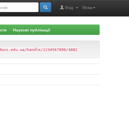
Вхід:
Мова
огія
Наукові публікації
duvs.edu.ua/handle/1234567890/4882