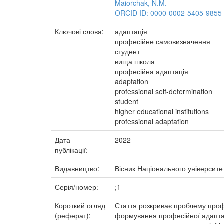
Maiorchak, N.M.
ORCID ID: 0000-0002-5405-9855
Ключові слова:
адаптація
професійне самовизначення
студент
вища школа
професійна адаптація
adaptation
professional self-determination
student
higher educational institutions
professional adaptation
Дата
2022
публікації:
Видавництво:
Вісник Національного університе
Серія/номер:
;1
Короткий огляд
Стаття розкриває проблему профе
(реферат):
формування професійної адаптаці