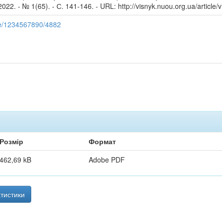
022. - № 1(65). - С. 141-146. - URL: http://visnyk.nuou.org.ua/articl
dle/1234567890/4882
Розмір
Формат
462,69 kB
Adobe PDF
тистики