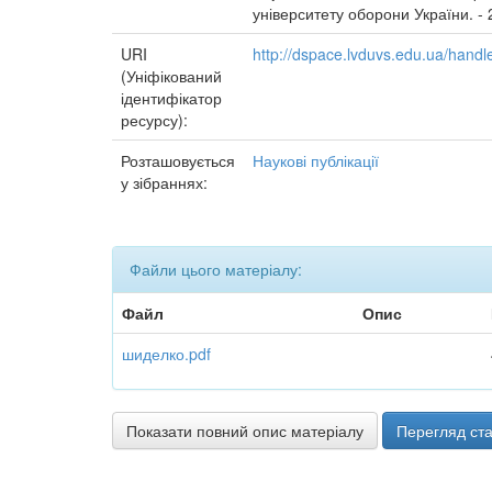
університету оборони України. - 2
URI
http://dspace.lvduvs.edu.ua/han
(Уніфікований
ідентифікатор
ресурсу):
Розташовується
Наукові публікації
у зібраннях:
Файли цього матеріалу:
Файл
Опис
шиделко.pdf
Показати повний опис матеріалу
Перегляд ста