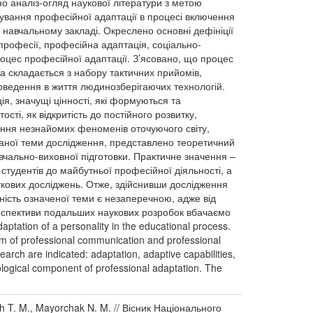
о аналіз-огляд наукової літератури з метою
ування професійної адаптації в процесі включення
 навчальному закладі. Окреслено основні дефініції
професії, професійна адаптація, соціально-
оцес професійної адаптації. З’ясовано, що процес
ка складається з набору тактичних прийомів,
роведення в життя людинозберігаючих технологій.
ія, значущі цінності, які формуються та
сті, як відкритість до постійного розвитку,
млення незнайомих феноменів оточуючого світу,
браної теми дослідження, представлено теоретичний
авчально-виховної підготовки. Практичне значення –
студентів до майбутньої професійної діяльності, а
укових досліджень. Отже, здійснивши дослідження
ність означеної теми є незаперечною, адже від
ерспективи подальших наукових розробок вбачаємо
ptation of a personality in the educational process.
tem of professional communication and professional
search are indicated: adaptation, adaptive capabilities,
hological component of professional adaptation. The
ach T. M., Mayorchak N. M. // Вісник Національного