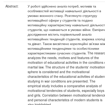
Abstract:
У роботі здійснено аналіз потреб, мотивів та
особливостей мотивації навчальної діяльності в
умовах воєнного стану. Розглянуто структуру
мотиваційної сфери у студентів та подано
мотиваційну характеристику навчальної діяльност
студентів, що навчаються в умовах війни. Емпіри
дослідження містить порівняльний аналіз
мотиваційних тенденцій студентів, зокрема хлопц
та дівчат. Також висвітлено кореляційні зв’язки мі
мотиваційними тенденціями та особистісними
характеристиками сучасних студентів. The resear
analyzes the needs, motives and features of the
motivation of educational activities in the conditions 
martial law. The structure of the students' motivation
sphere is considered and the motivational
characteristics of the educational activities of studen
studying in war conditions are presented. The
empirical study includes a comparative analysis of
motivational tendencies of students, especially boys
and girls. Correlation between motivational tendenc
and personal characteristics of modern students is
also highlighted.