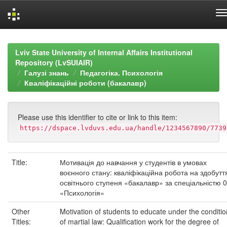
Skip
navigation
Lviv State University of Internal Affairs Institutional
Repository (LvSUIAIR)
Галузі знань
Педагогіка. Психологія
Кваліфікаційні роботи (бакалавр)
Please use this identifier to cite or link to this item:
https://dspace.lvduvs.edu.ua/handle/1234567890/7739
Title:
Мотивація до навчання у студентів в умовах
воєнного стану: кваліфікаційна робота на здобутт
освітнього ступеня «бакалавр» за спеціальністю 
«Психологія»
Other
Motivation of students to educate under the conditi
Titles:
of martial law: Qualification work for the degree of