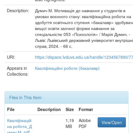
Description:
Думич М. Мотивація до навчання у студентів в
умовах воєнного стану: кваліфікаційна робота на
здобуття освітнього ступеня «бакалавр» здобувач
вищої освіти заочної форми навчання за
спеціальністю 053 «Психологія» / Марія Думич. -
Львів: Львівський державний університет внутрішн
справ, 2024. - 66 с.
URI:
https://dspace.lvduvs.edu.ua/handle/1234567890/7
Appears in
Кваліфікаційні роботи (бакалавр)
Collections:
Files in This Item:
File
Description
Size
Format
Кваліфікацій
1,19
Adobe
View/Open
на робота_Д
MB
PDF
умич М..pdf