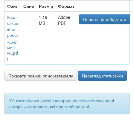
Файл
Опис
Розмір
Формат
Квалі
1,19
Adobe
Переглянути/Відкрити
фікац
MB
PDF
ійна
робот
а_Ду
мич
М..pd
f
Показати повний опис матеріалу
Перегляд статистики
Усі матеріали в архіві електронних ресурсів захищені
авторським правом, всі права збережені.