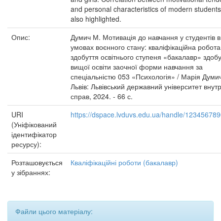
and personal characteristics of modern students
also highlighted.
Опис:
Думич М. Мотивація до навчання у студентів в
умовах воєнного стану: кваліфікаційна робота
здобуття освітнього ступеня «бакалавр» здоб
вищої освіти заочної форми навчання за
спеціальністю 053 «Психологія» / Марія Думич
Львів: Львівський державний університет внутр
справ, 2024. - 66 с.
URI
https://dspace.lvduvs.edu.ua/handle/12345678
(Уніфікований
ідентифікатор
ресурсу):
Розташовується
Кваліфікаційні роботи (бакалавр)
у зібраннях:
Файли цього матеріалу: