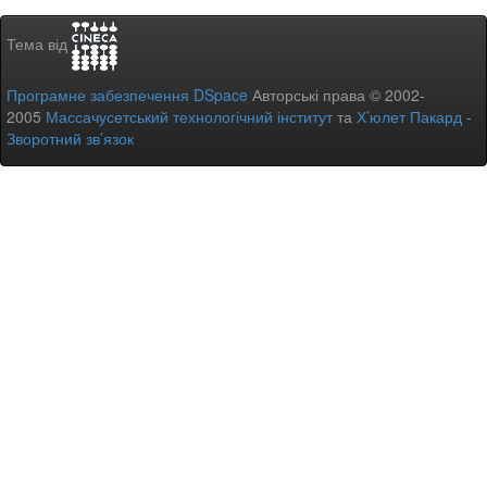
Тема від
Програмне забезпечення DSpace
Авторські права © 2002-
2005
Массачусетський технологічний інститут
та
Х’юлет Пакард
-
Зворотний зв’язок