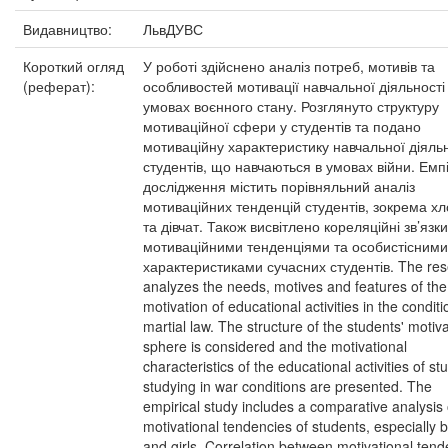
Видавництво:
ЛьвДУВС
Короткий огляд
У роботі здійснено аналіз потреб, мотивів та
(реферат):
особливостей мотивації навчальної діяльності
умовах воєнного стану. Розглянуто структуру
мотиваційної сфери у студентів та подано
мотиваційну характеристику навчальної діяльн
студентів, що навчаються в умовах війни. Емп
дослідження містить порівняльний аналіз
мотиваційних тенденцій студентів, зокрема хл
та дівчат. Також висвітлено кореляційні зв’язк
мотиваційними тенденціями та особистісними
характеристиками сучасних студентів. The re
analyzes the needs, motives and features of the
motivation of educational activities in the conditi
martial law. The structure of the students' motiva
sphere is considered and the motivational
characteristics of the educational activities of st
studying in war conditions are presented. The
empirical study includes a comparative analysis 
motivational tendencies of students, especially 
and girls. Correlation between motivational tend