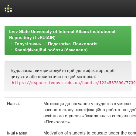
Skip
navigation
Lviv State University of Internal Affairs Institutional
Repository (LvSUIAIR)
Галузі знань
Педагогіка. Психологія
Кваліфікаційні роботи (бакалавр)
Будь ласка, використовуйте цей ідентифікатор, щоб
цитувати або посилатися на цей матеріал:
https://dspace.lvduvs.edu.ua/handle/1234567890/7739
Назва:
Мотивація до навчання у студентів в умовах
воєнного стану: кваліфікаційна робота на здо
освітнього ступеня «бакалавр» за спеціальніс
«Психологія»
Інші назви:
Motivation of students to educate under the cond