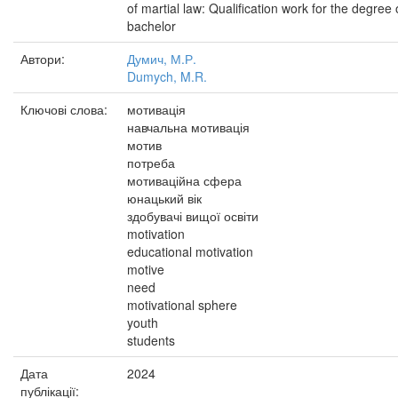
of martial law: Qualification work for the degree 
bachelor
Автори:
Думич, М.Р.
Dumych, M.R.
Ключові слова:
мотивація
навчальна мотивація
мотив
потреба
мотиваційна сфера
юнацький вік
здобувачі вищої освіти
motivation
educational motivation
motive
need
motivational sphere
youth
students
Дата
2024
публікації: