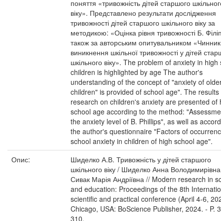
поняття «тривожність дітей старшого шкільног
віку». Представлено результати дослідження
тривожності дітей старшого шкільного віку за
методикою: «Оцінка рівня тривожності Б. Філі
також за авторським опитувальником «Чинник
виникнення шкільної тривожності у дітей стар
шкільного віку». The problem of anxiety in high
children is highlighted by age The author's
understanding of the concept of "anxiety of olde
children" is provided of school age". The results 
research on children's anxiety are presented of 
school age according to the method: "Assessme
the anxiety level of B. Phillips", as well as accord
the author's questionnaire "Factors of occurrenc
school anxiety in children of high school age".
Опис:
Шиделко А.В. Тривожність у дітей старшого
шкільного віку / Шиделко Анна Володимирівна
Сивак Марія Андріївна // Modern research in s
and education: Proceedings of the 8th Internatio
scientific and practical conference (April 4-6, 202
Chicago, USA: BoScience Publisher, 2024. - P. 
310.