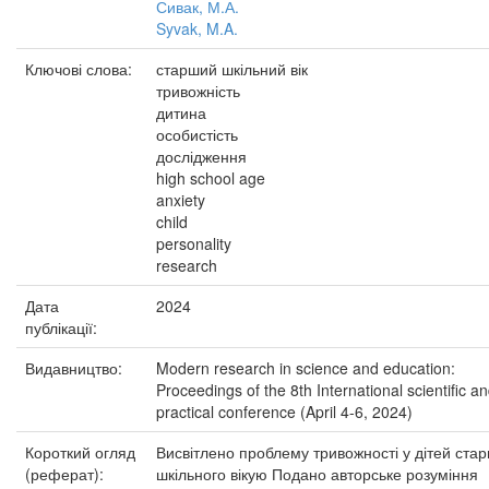
Сивак, М.А.
Syvak, M.A.
Ключові слова:
старший шкільний вік
тривожність
дитина
особистість
дослідження
high school age
anxiety
child
personality
research
Дата
2024
публікації:
Видавництво:
Modern research in science and education:
Proceedings of the 8th International scientific a
practical conference (April 4-6, 2024)
Короткий огляд
Висвітлено проблему тривожності у дітей ста
(реферат):
шкільного вікую Подано авторське розуміння