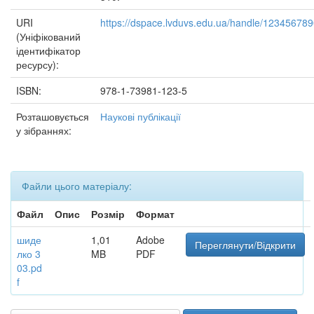
URI
https://dspace.lvduvs.edu.ua/handle/12345678
(Уніфікований
ідентифікатор
ресурсу):
ISBN:
978-1-73981-123-5
Розташовується
Наукові публікації
у зібраннях:
Файли цього матеріалу:
Файл
Опис
Розмір
Формат
шиде
1,01
Adobe
Переглянути/Відкрити
лко 3
MB
PDF
03.pd
f