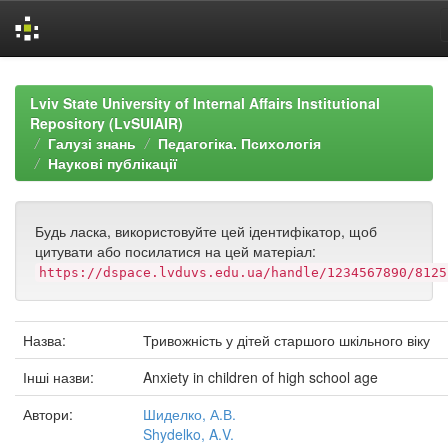
Skip
navigation
Lviv State University of Internal Affairs Institutional
Repository (LvSUIAIR)
Галузі знань
Педагогіка. Психологія
Наукові публікації
Будь ласка, використовуйте цей ідентифікатор, щоб
цитувати або посилатися на цей матеріал:
https://dspace.lvduvs.edu.ua/handle/1234567890/8125
Назва:
Тривожність у дітей старшого шкільного віку
Інші назви:
Anxiety in children of high school age
Автори:
Шиделко, А.В.
Shydelko, A.V.