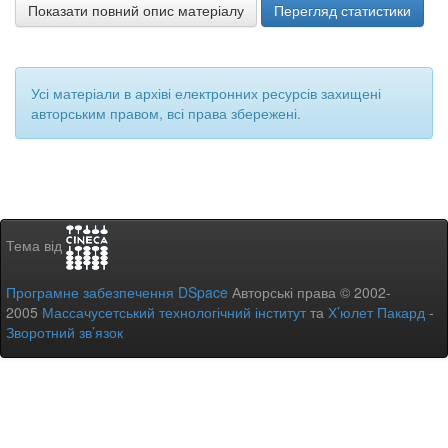
Показати повний опис матеріалу
Перегляд статистики
Усі матеріали в архіві електронних ресурсів захищені
авторським правом, всі права збережені.
Тема від
Програмне забезпечення DSpace
Авторські права © 2002-
2005
Массачусетський технологічний інститут
та
Х’юлет Пакард
-
Зворотний зв’язок