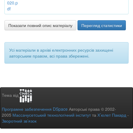
020.p
df
Показати повний опис матеріалу
Перегляд статистики
Усі матеріали в архіві електронних ресурсів захищені
авторським правом, всі права збережені.
Тема від
Програмне забезпечення DSpace
Авторські права © 2002-
2005
Массачусетський технологічний інститут
та
Х’юлет Пакард
-
Зворотний зв’язок