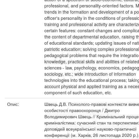
professional, and personality-oriented factors. 
trends in the formation and development of a po
officer's personality in the conditions of professi
training and professional activity are characteri
certain features: constant changes and complica
the content of departmental education, raising th
of educational standards; updating issues of nat
patriotic education; solving complex professional
pedagogical problems that require the integratio
knowledge, practical skills and abilities of relate
sciences - law, psychology, economics, pedagog
sociology, etc.; wide introduction of information
technologies into the educational process; taking
account physical and applied training as a nece
component of such education, etc.
Опис:
Швець Д.В. Психолого-правові контексти вивч
особистості правоохоронця / Дмитро
Володимирович Швець // Кримінальний проце
криміналістика: сучасний стан та перспективи:
доповідей всеукраїнської науково-практичної
конференції (м. Харків, 26 листопада 2020 p.).