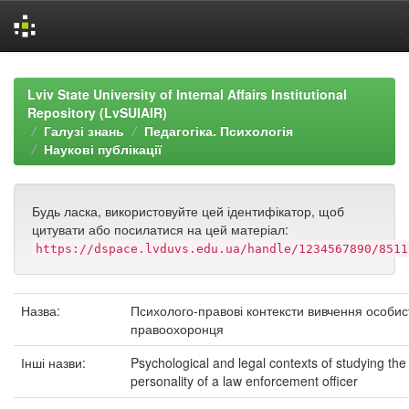
Skip
navigation
Lviv State University of Internal Affairs Institutional
Repository (LvSUIAIR)
Галузі знань
Педагогіка. Психологія
Наукові публікації
Будь ласка, використовуйте цей ідентифікатор, щоб
цитувати або посилатися на цей матеріал:
https://dspace.lvduvs.edu.ua/handle/1234567890/8511
Назва:
Психолого-правові контексти вивчення особис
правоохоронця
Інші назви:
Psychological and legal contexts of studying the
personality of a law enforcement officer