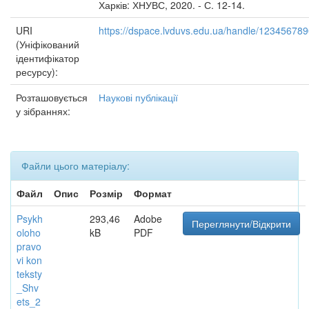
Харків: ХНУВС, 2020. - С. 12-14.
URI
https://dspace.lvduvs.edu.ua/handle/12345678
(Уніфікований
ідентифікатор
ресурсу):
Розташовується
Наукові публікації
у зібраннях:
Файли цього матеріалу:
Файл
Опис
Розмір
Формат
Psykh
293,46
Adobe
Переглянути/Відкрити
oloho
kB
PDF
pravo
vi kon
teksty
_Shv
ets_2