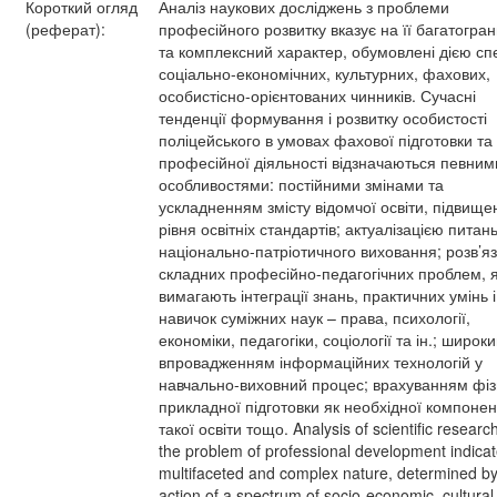
Короткий огляд
Аналіз наукових досліджень з проблеми
(реферат):
професійного розвитку вказує на її багатогран
та комплексний характер, обумовлені дією сп
соціально-економічних, культурних, фахових,
особистісно-орієнтованих чинників. Сучасні
тенденції формування і розвитку особистості
поліцейського в умовах фахової підготовки та
професійної діяльності відзначаються певним
особливостями: постійними змінами та
ускладненням змісту відомчої освіти, підвищ
рівня освітніх стандартів; актуалізацією питан
національно-патріотичного виховання; розв’я
складних професійно-педагогічних проблем, я
вимагають інтеграції знань, практичних умінь і
навичок суміжних наук – права, психології,
економіки, педагогіки, соціології та ін.; широк
впровадженням інформаційних технологій у
навчально-виховний процес; врахуванням фіз
прикладної підготовки як необхідної компоне
такої освіти тощо. Analysis of scientific researc
the problem of professional development indicat
multifaceted and complex nature, determined by
action of a spectrum of socio-economic, cultural