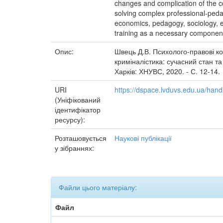
changes and complication of the co
solving complex professional-pedago
economics, pedagogy, sociology, et
training as a necessary component
Опис:
Швець Д.В. Психолого-правові к
криміналістика: сучасний стан та
Харків: ХНУВС, 2020. - С. 12-14.
URI
https://dspace.lvduvs.edu.ua/ha
(Уніфікований
ідентифікатор
ресурсу):
Розташовується
Наукові публікації
у зібраннях:
Файли цього матеріалу:
Файл