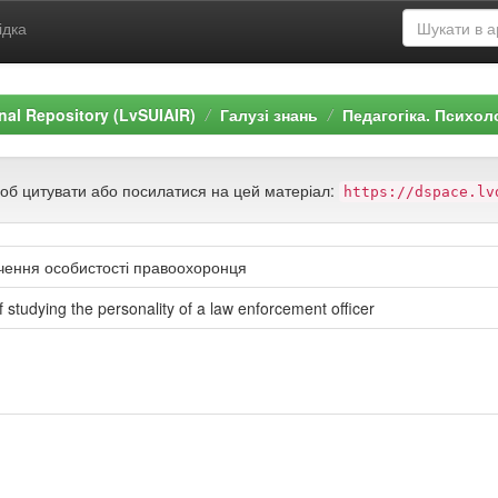
ідка
ional Repository (LvSUIAIR)
Галузі знань
Педагогіка. Психол
щоб цитувати або посилатися на цей матеріал:
https://dspace.lv
вчення особистості правоохоронця
f studying the personality of a law enforcement officer