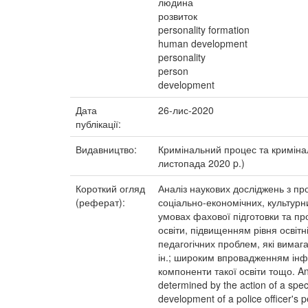
людина
розвиток
personality formation
human development
personality
person
development
Дата
26-лис-2020
публікації:
Видавництво:
Кримінальний процес та криміналі
листопада 2020 p.)
Короткий огляд
Аналіз наукових досліджень з пр
(реферат):
соціально-економічних, культурн
умовах фахової підготовки та пр
освіти, підвищенням рівня освіт
педагогічних проблем, які вимагаю
ін.; широким впровадженням інф
компоненти такої освіти тощо. Anal
determined by the action of a spec
development of a police officer's p