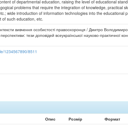
ntent of departmental education, raising the level of educational standa
gical problems that require the integration of knowledge, practical skill
c.; wide introduction of information technologies into the educational p
 of such education, etc.
онтексти вивчення особистості правоохоронця / Дмитро Володимиро
 перспективи: тези доповідей всеукраїнської науково-практичної конф
ndle/1234567890/8511
Опис
Розмір
Формат