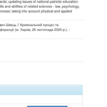
rds; updating issues of national-patriotic education;
s and abilities of related sciences - law, psychology,
rocess; taking into account physical and applied
вич Швець // Кримінальний процес та
еренції (м. Харків, 26 листопада 2020 p.). -