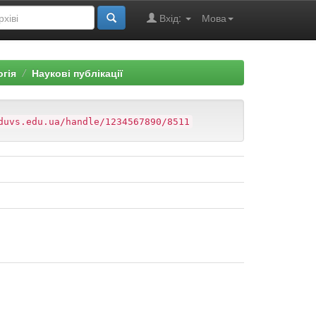
Вхід:
Мова
огія
Наукові публікації
duvs.edu.ua/handle/1234567890/8511