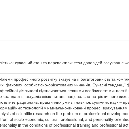
стика: сучасний стан та перспективи: тези доповідей всеукраїнсько
облеми професійного розвитку вказує на її багатогранність та комп
их, фахових, особистісно-орієнтованих чинників. Сучасні тенденції 
офесійної діяльності відзначаються певними особливостями: постій
ніх стандартів; актуалізацією питань національно-патріотичного вих
ть інтеграції знань, практичних умінь і навичок суміжних наук – прав
ормаційних технологій у навчально-виховний процес; врахуванням ф
ysis of scientific research on the problem of professional development
trum of socio-economic, cultural, professional, and personality-oriente
ersonality in the conditions of professional training and professional act