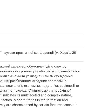
ї науково-практичної конференції (м. Харків, 26
лексний характер, обумовлені дією спектру
формування і розвитку особистості поліцейського в
ними змінами та ускладненням змісту відомчої
овання; розв’язанням складних професійно-
а, психології, економіки, педагогіки, соціології та
ізично-прикладної підготовки як необхідної
 indicates its multifaceted and complex nature,
d factors. Modern trends in the formation and
ivity are characterized by certain features: constant