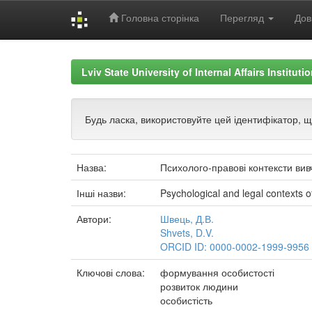
Головна сторінка
Перегляд
Дов
Skip
navigation
Lviv State University of Internal Affairs Institut
Будь ласка, використовуйте цей ідентифікатор, 
Назва:
Психолого-правові контексти ви
Інші назви:
Psychological and legal contexts o
Автори:
Швець, Д.В.
Shvets, D.V.
ORCID ID: 0000-0002-1999-9956
Ключові слова:
формування особистості
розвиток людини
особистість