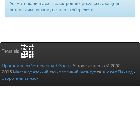
Усі матеріали в архіві електронних ресурсів захищені
авторським правом, всі права збережені.
Тема від
Програмне забезпечення DSpace
Авторські права © 2002-
2005
Массачусетський технологічний інститут
та
Х’юлет Пакард
-
Зворотний зв’язок