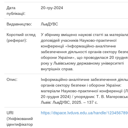
Дата
20-гру-2024
публікації:
Видавництво:
ЛьвДУВС
Короткий огляд
У збірнику вміщено наукові статті за матеріал
(реферат):
доповідей учасників Науково-практичної
конференції «Інформаційно-аналітичне
забезпечення діяльності органів сектору безпе
оборони України», що проводилася 20 грудня
року у Львівському державному університеті
внутрішніх справ.
Опис:
Інформаційно-аналітичне забезпечення діяль
органів сектору безпеки і оборони України:
матеріали Науково-практичної конференції (Ль
20 грудня 2024) / упорядник: Т. В. Магеровськ
Львів: ЛьвДУВС, 2025. – 137 с.
URI
https://dspace.lvduvs.edu.ua/handle/12345678
(Уніфікований
ідентифікатор