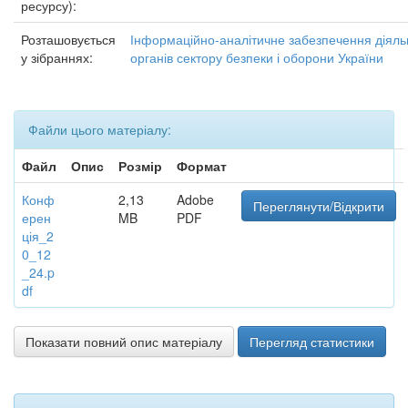
ресурсу):
Розташовується
Інформаційно-аналітичне забезпечення діяль
у зібраннях:
органів сектору безпеки і оборони України
Файли цього матеріалу:
Файл
Опис
Розмір
Формат
Конф
2,13
Adobe
Переглянути/Відкрити
ерен
MB
PDF
ція_2
0_12
_24.p
df
Показати повний опис матеріалу
Перегляд статистики