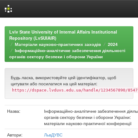
Skip
navigation
Lviv State University of Internal Affairs Institutional
Repository (LvSUIAIR)
Матеріали науково-практичних заходів
2024
Інформаційно-аналітичне забезпечення діяльності
органів сектору безпеки і оборони України
Будь ласка, використовуйте цей ідентифікатор, щоб
цитувати або посилатися на цей матеріал:
https://dspace.lvduvs.edu.ua/handle/1234567890/8547
Назва:
Інформаційно-аналітичне забезпечення діяль
органів сектору безпеки і оборони України:
матеріали науково-практичної конференції
Автори:
ЛьвДУВС