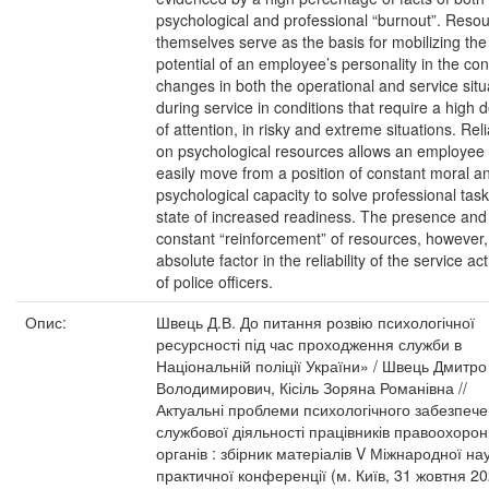
psychological and professional “burnout”. Reso
themselves serve as the basis for mobilizing the
potential of an employee’s personality in the con
changes in both the operational and service situ
during service in conditions that require a high 
of attention, in risky and extreme situations. Rel
on psychological resources allows an employee 
easily move from a position of constant moral a
psychological capacity to solve professional task
state of increased readiness. The presence and
constant “reinforcement” of resources, however,
absolute factor in the reliability of the service act
of police officers.
Опис:
Швець Д.В. До питання розвію психологічної
ресурсності під час проходження служби в
Національній поліції України» / Швець Дмитро
Володимирович, Кісіль Зоряна Романівна //
Актуальні проблеми психологічного забезпеч
службової діяльності працівників правоохоро
органів : збірник матеріалів V Міжнародної на
практичної конференції (м. Київ, 31 жовтня 20