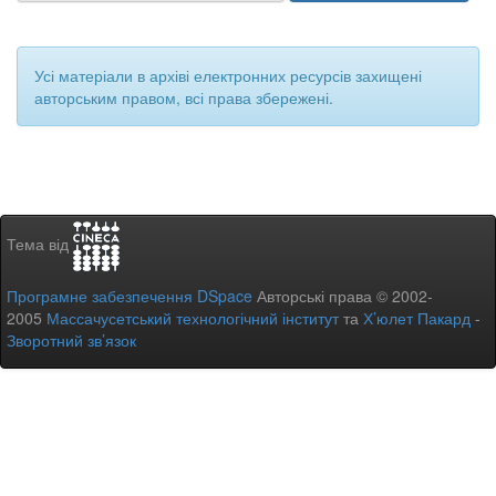
Усі матеріали в архіві електронних ресурсів захищені
авторським правом, всі права збережені.
Тема від
Програмне забезпечення DSpace
Авторські права © 2002-
2005
Массачусетський технологічний інститут
та
Х’юлет Пакард
-
Зворотний зв’язок