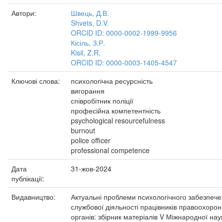
Автори:
Швець, Д.В.
Shvets, D.V.
ORCID ID: 0000-0002-1999-9956
Кісіль, З.Р.
Kisil, Z.R.
ORCID ID: 0000-0003-1405-4547
Ключові слова:
психологічна ресурсність
вигорання
співробітник поліції
професійна компетентність
psychological resourcefulness
burnout
police officer
professional competence
Дата
31-жов-2024
публікації:
Видавництво:
Актуальні проблеми психологічного забезпеч
службової діяльності працівників правоохоро
органів: збірник матеріалів V Міжнародної нау