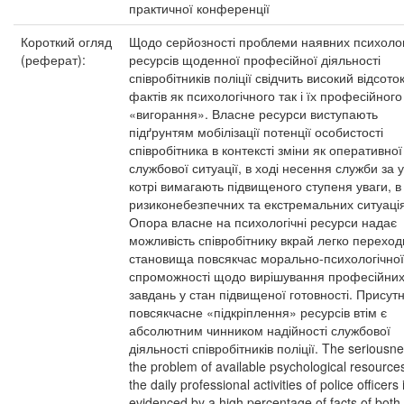
практичної конференції
Короткий огляд
Щодо серйозності проблеми наявних психолог
(реферат):
ресурсів щоденної професійної діяльності
співробітників поліції свідчить високий відсото
фактів як психологічного так і їх професійного
«вигорання». Власне ресурси виступають
підґрунтям мобілізації потенції особистості
співробітника в контексті зміни як оперативної 
службової ситуації, в ході несення служби за 
котрі вимагають підвищеного ступеня уваги, в
ризиконебезпечних та екстремальних ситуація
Опора власне на психологічні ресурси надає
можливість співробітнику вкрай легко переходи
становища повсякчас морально-психологічної
спроможності щодо вирішування професійни
завдань у стан підвищеної готовності. Присутн
повсякчасне «підкріплення» ресурсів втім є
абсолютним чинником надійності службової
діяльності співробітників поліції. The seriousne
the problem of available psychological resources
the daily professional activities of police officers 
evidenced by a high percentage of facts of both