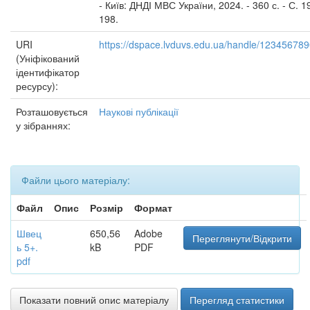
- Київ: ДНДІ МВС України, 2024. - 360 с. - С. 1
198.
URI
https://dspace.lvduvs.edu.ua/handle/12345678
(Уніфікований
ідентифікатор
ресурсу):
Розташовується
Наукові публікації
у зібраннях:
Файли цього матеріалу:
Файл
Опис
Розмір
Формат
Швец
650,56
Adobe
Переглянути/Відкрити
ь 5+.
kB
PDF
pdf
Показати повний опис матеріалу
Перегляд статистики