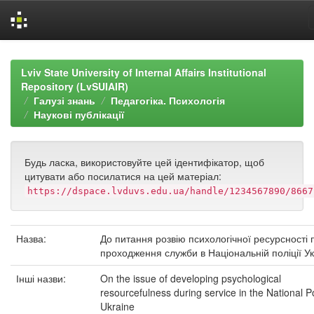
Skip
navigation
Lviv State University of Internal Affairs Institutional
Repository (LvSUIAIR)
Галузі знань
Педагогіка. Психологія
Наукові публікації
Будь ласка, використовуйте цей ідентифікатор, щоб
цитувати або посилатися на цей матеріал:
https://dspace.lvduvs.edu.ua/handle/1234567890/8667
Назва:
До питання розвію психологічної ресурсності п
проходження служби в Національній поліції У
Інші назви:
On the issue of developing psychological
resourcefulness during service in the National Po
Ukraine